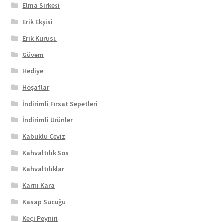
Elma Sirkesi
Erik Ekşisi
Erik Kurusu
Güvem
Hediye
Hoşaflar
İndirimli Fırsat Sepetleri
İndirimli Ürünler
Kabuklu Ceviz
Kahvaltılık Sos
Kahvaltılıklar
Karnı Kara
Kasap Sucuğu
Keçi Peyniri