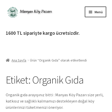
Dolaşıma
İçeriğe
Menü
geç
geç
Alt
Ürün Katagorileri
menüy
1600 TL siparişte kargo ücretsizdir.
genişlet
Alt
Manyas Köy Pazarı
menüy
genişlet
Alt
Bilgilendirme
menüy
Ana Sayfa
Ürün “Organik Gıda” olarak etiketlendi
genişlet
Alt
Giriş Yap / Üye Ol
menüy
Etiket:
Organik Gıda
genişlet
İletişim
Organik gıda arayışınız bitti : Manyas Köy Pazarı size yerli,
katkısız ve sağlıklı kalmamızı destekleyen doğal köy
ürünlerinizi tüketmenizi öneriyor.