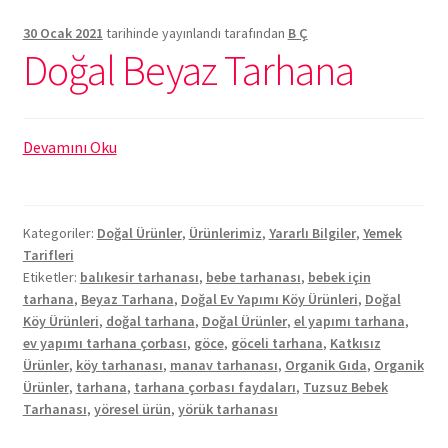
30 Ocak 2021
tarihinde yayınlandı
tarafından
B Ç
Doğal Beyaz Tarhana
Doğal
Devamını Oku
Beyaz
Tarhana
Kategoriler:
Doğal Ürünler
,
Ürünlerimiz
,
Yararlı Bilgiler
,
Yemek
Tarifleri
Etiketler:
balıkesir tarhanası
,
bebe tarhanası
,
bebek için
tarhana
,
Beyaz Tarhana
,
Doğal Ev Yapımı Köy Ürünleri
,
Doğal
Köy Ürünleri
,
doğal tarhana
,
Doğal Ürünler
,
el yapımı tarhana
,
ev yapımı tarhana çorbası
,
göce
,
göceli tarhana
,
Katkısız
Ürünler
,
köy tarhanası
,
manav tarhanası
,
Organik Gıda
,
Organik
Ürünler
,
tarhana
,
tarhana çorbası faydaları
,
Tuzsuz Bebek
Tarhanası
,
yöresel ürün
,
yörük tarhanası