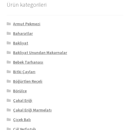
Ürün kategorileri
Armut Pekmezi
Baharatlar
Bakliyat
Bakliyat Unundan Makarnalar
Bebek Tarhanası
Bitki Çayları
Böğürtlen Reçeli
Börülce
Çakal Eriği
Çakal Eriği Marmelatı
Çiçek Balı
Çiğ Yerfıstığı