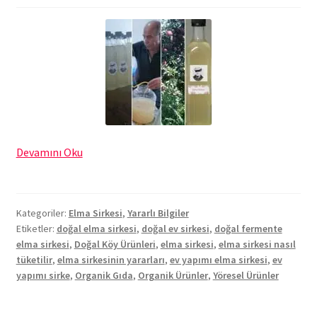
Elma
Devamını Oku
Sirkesinin
Faydaları
Kategoriler:
Elma Sirkesi
,
Yararlı Bilgiler
Etiketler:
doğal elma sirkesi
,
doğal ev sirkesi
,
doğal fermente
elma sirkesi
,
Doğal Köy Ürünleri
,
elma sirkesi
,
elma sirkesi nasıl
tüketilir
,
elma sirkesinin yararları
,
ev yapımı elma sirkesi
,
ev
yapımı sirke
,
Organik Gıda
,
Organik Ürünler
,
Yöresel Ürünler