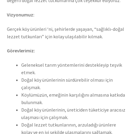
değerli doğal lezzet tutkunlarına çok teşekkür ediyoruz.
Vizyonumuz:
Gerçek köy ürünleri ‘ni, şehirlerde yaşayan, “sağlıklı-doğal
lezzet tutkunları” için kolay ulaşılabilir kılmak.
G
ö
revlerimiz:
Geleneksel tarım yöntemlerini destekleyip teşvik
etmek.
Doğal köy ürünlerinin sürdürebilir olması için
çalışmak.
Köylümüzün, emeğinin karşılığını almasına katkıda
bulunmak.
Doğal köy ürünlerinin, üreticiden tüketiciye aracısız
ulaşması için çalışmak.
Doğal lezzet tutkunlarının, arzuladığı ürünlere
kolay ve en iyi şekilde ulaşmalarını sağlamak.