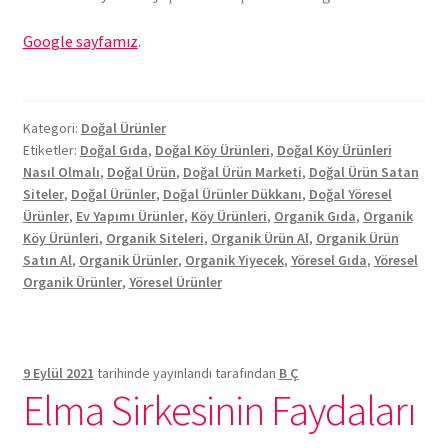
Google sayfamız
.
Kategori:
Doğal Ürünler
Etiketler:
Doğal Gıda
,
Doğal Köy Ürünleri
,
Doğal Köy Ürünleri
Nasıl Olmalı
,
Doğal Ürün
,
Doğal Ürün Marketi
,
Doğal Ürün Satan
Siteler
,
Doğal Ürünler
,
Doğal Ürünler Dükkanı
,
Doğal Yöresel
Ürünler
,
Ev Yapımı Ürünler
,
Köy Ürünleri
,
Organik Gıda
,
Organik
Köy Ürünleri
,
Organik Siteleri
,
Organik Ürün Al
,
Organik Ürün
Satın Al
,
Organik Ürünler
,
Organik Yiyecek
,
Yöresel Gıda
,
Yöresel
Organik Ürünler
,
Yöresel Ürünler
9 Eylül 2021
tarihinde yayınlandı
tarafından
B Ç
Elma Sirkesinin Faydaları