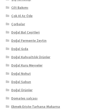
Cilt Bakımı
Çok Al Az Öde
Çorbalar
Doğal Bal Çeşitleri
Doğal Fermente Zeytin
Doğal Gıda
Doğal Kahvaltılık Ürünler
Doğal Kuru Meyveler
Doğal Nohut
Doğal Sabun
Doğal Ürünler
Domates salçası
Ekmek-Erişte-Tarhana-Makarna