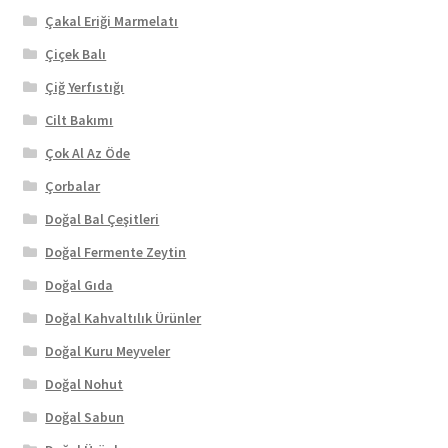
Çakal Eriği Marmelatı
Çiçek Balı
Çiğ Yerfıstığı
Cilt Bakımı
Çok Al Az Öde
Çorbalar
Doğal Bal Çeşitleri
Doğal Fermente Zeytin
Doğal Gıda
Doğal Kahvaltılık Ürünler
Doğal Kuru Meyveler
Doğal Nohut
Doğal Sabun