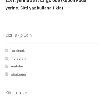
116
tl yerine 56 tl kargo öde (kupon kodu
yerine, 60tl yaz kullana tıkla)
Bizi Takip Edin
Facebook
Instagram
Youtube
Whatsapp
Site araması