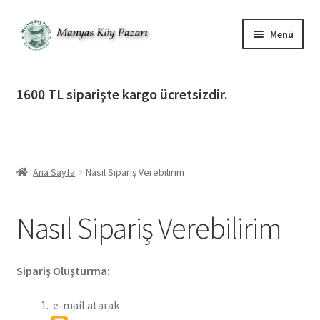
Dolaşıma
İçeriğe
Menü
geç
geç
Alt
Ürün Katagorileri
menüy
1600 TL siparişte kargo ücretsizdir.
genişlet
Alt
Manyas Köy Pazarı
menüy
genişlet
Alt
Bilgilendirme
menüy
Ana Sayfa
Nasıl Sipariş Verebilirim
genişlet
Nasıl Sipariş Verebilirim
Nasıl Sipariş Verebilirim
Mesafeli Satış Sözleşmesi
Üyelik / Gizlilik Sözleşmesi
Sipariş Oluşturma:
Gönderim ve Teslimat Koşulları
e-mail atarak