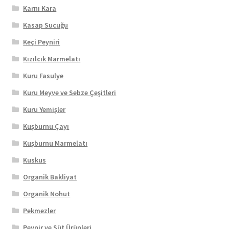
Karnı Kara
Kasap Sucuğu
Keçi Peyniri
Kızılcık Marmelatı
Kuru Fasulye
Kuru Meyve ve Sebze Çeşitleri
Kuru Yemişler
Kuşburnu Çayı
Kuşburnu Marmelatı
Kuskus
Organik Bakliyat
Organik Nohut
Pekmezler
Peynir ve Süt Ürünleri