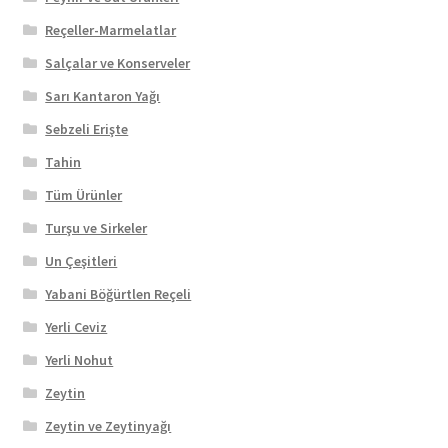
Reçeller-Marmelatlar
Salçalar ve Konserveler
Sarı Kantaron Yağı
Sebzeli Erişte
Tahin
Tüm Ürünler
Turşu ve Sirkeler
Un Çeşitleri
Yabani Böğürtlen Reçeli
Yerli Ceviz
Yerli Nohut
Zeytin
Zeytin ve Zeytinyağı