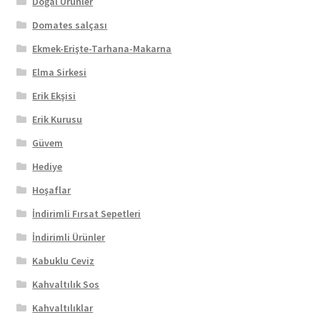
Doğal Ürünler
Domates salçası
Ekmek-Erişte-Tarhana-Makarna
Elma Sirkesi
Erik Ekşisi
Erik Kurusu
Güvem
Hediye
Hoşaflar
İndirimli Fırsat Sepetleri
İndirimli Ürünler
Kabuklu Ceviz
Kahvaltılık Sos
Kahvaltılıklar