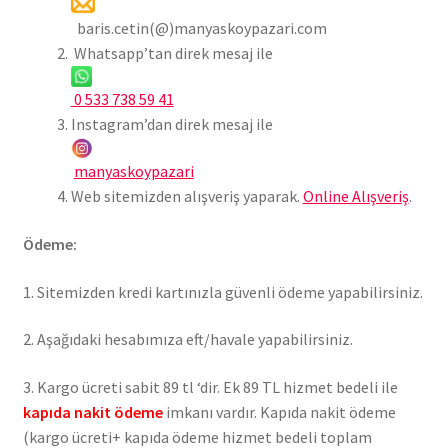
İptal/ İade ve Geri Ödeme Koşulları
baris.cetin(@)manyaskoypazari.com
Whatsapp’tan direk mesaj ile
Kişisel Veriler Politikası (KVKK)
0 533 738 59 41
Instagram’dan direk mesaj ile
Sık Sorulan Sorular
manyaskoypazari
Alt
Giriş Yap / Üye Ol
Web sitemizden alışveriş yaparak.
Online Alışveriş
.
menüy
genişlet
İletişim
Ödeme:
1. Sitemizden kredi kartınızla güvenli ödeme yapabilirsiniz.
2. Aşağıdaki hesabımıza eft/havale yapabilirsiniz.
3. Kargo ücreti sabit 89 tl ‘dir. Ek 89 TL hizmet bedeli ile
kapıda nakit ödeme
imkanı vardır. Kapıda nakit ödeme
(kargo ücreti+ kapıda ödeme hizmet bedeli toplam