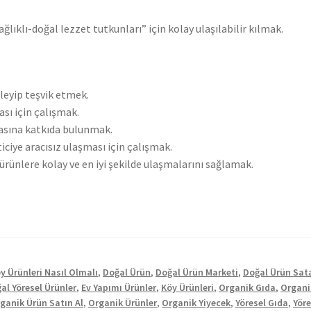
ağlıklı-doğal lezzet tutkunları” için kolay ulaşılabilir kılmak.
leyip teşvik etmek.
ası için çalışmak.
asına katkıda bulunmak.
iciye aracısız ulaşması için çalışmak.
ürünlere kolay ve en iyi şekilde ulaşmalarını sağlamak.
y Ürünleri Nasıl Olmalı
,
Doğal Ürün
,
Doğal Ürün Marketi
,
Doğal Ürün Sat
al Yöresel Ürünler
,
Ev Yapımı Ürünler
,
Köy Ürünleri
,
Organik Gıda
,
Organi
ganik Ürün Satın Al
,
Organik Ürünler
,
Organik Yiyecek
,
Yöresel Gıda
,
Yöre