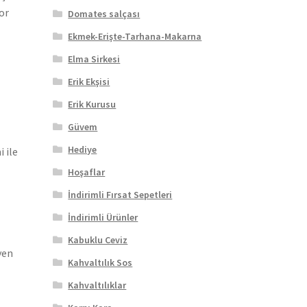
or
Domates salçası
Ekmek-Erişte-Tarhana-Makarna
Elma Sirkesi
Erik Ekşisi
Erik Kurusu
Güvem
Hediye
 ile
Hoşaflar
İndirimli Fırsat Sepetleri
İndirimli Ürünler
Kabuklu Ceviz
yen
Kahvaltılık Sos
Kahvaltılıklar