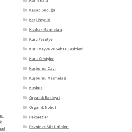
Karnı Kara
Kasap Sucuğu
Keçi Peyniri
Kızılcık Marmelatı
Kuru Fasulye
Kuru Meyve ve Sebze Çeşitleri
Kuru Yemişler
Kuşburnu Çayı
Kuşburnu Marmelatı
Kuskus
Organik Bakliyat
Organik Nohut
an
Pekmezler
k
Peynir ve Süt Ürünleri
sel