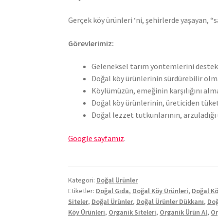
Gerçek köy ürünleri ‘ni, şehirlerde yaşayan, “s
G
ö
revlerimiz:
Geleneksel tarım yöntemlerini destek
Doğal köy ürünlerinin sürdürebilir olm
Köylümüzün, emeğinin karşılığını alm
Doğal köy ürünlerinin, üreticiden tüket
Doğal lezzet tutkunlarının, arzuladığı 
Google sayfamız
.
Kategori:
Doğal Ürünler
Etiketler:
Doğal Gıda
,
Doğal Köy Ürünleri
,
Doğal Kö
Siteler
,
Doğal Ürünler
,
Doğal Ürünler Dükkanı
,
Doğ
Köy Ürünleri
,
Organik Siteleri
,
Organik Ürün Al
,
Or