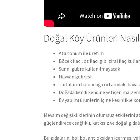
Doğal Köy Ürünleri Nasıl
Ata tohum ile üretim
Böcek ilacı, ot ilacı gibi zirai ilaç kul
Sünni gübre kullanılmayacak
Hayvan gübresi
Tarlaların bulunduğu ortamdaki hava 
Doğada kendi kendine yetişen malzeme
Ev yapımı ürünlerin içine kesinlikle ko
Mevsim değişikliklerinin olumsuz etkilerini a
güçlendirecek sağlıklı, katkısız ve doğal gıdal
Bu gıdaların, bol bol antioksidan içermesi ve