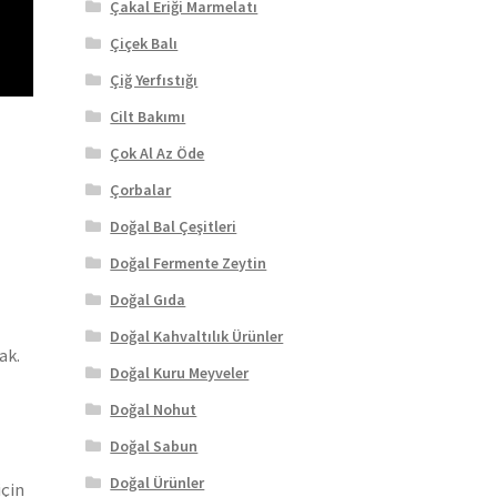
Çakal Eriği Marmelatı
Çiçek Balı
Çiğ Yerfıstığı
Cilt Bakımı
Çok Al Az Öde
Çorbalar
Doğal Bal Çeşitleri
Doğal Fermente Zeytin
Doğal Gıda
Doğal Kahvaltılık Ürünler
ak.
Doğal Kuru Meyveler
Doğal Nohut
Doğal Sabun
Doğal Ürünler
için