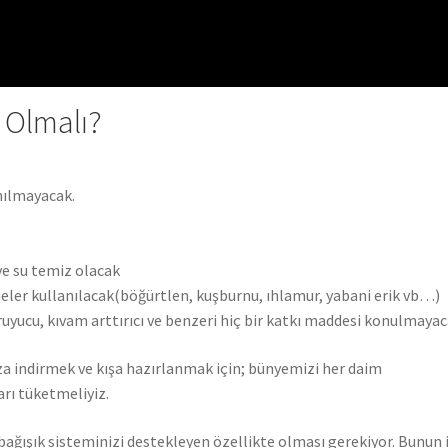
 Olmalı?
lanılmayacak.
ve su temiz olacak
ler kullanılacak(böğürtlen, kuşburnu, ıhlamur, yabani erik vb…)
ruyucu, kıvam arttırıcı ve benzeri hiç bir katkı maddesi konulmayac
za indirmek ve kışa hazırlanmak için; bünyemizi her daim
arı tüketmeliyiz.
 bağışık sisteminizi destekleyen özellikte olması gerekiyor. Bunun 