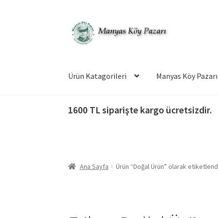
Dolaşıma
İçeriğe
geç
geç
Ürün Katagorileri
Manyas Köy Pazarı
1600 TL siparişte kargo ücretsizdir.
Ana Sayfa
Ürün “Doğal Ürün” olarak etiketlend