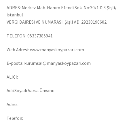
İptal/ İade ve Geri Ödeme Koşulları
ADRES: Merkez Mah. Hanım Efendi Sok. No:30/1 D:3 Şişli/
İstanbul
VERGİ DAİRESİ VE NUMARASI: Şişli V.D 29230190602
Kişisel Veriler Politikası (KVKK)
TELEFON: 05337385941
Sık Sorulan Sorular
Web Adresi: www.manyaskoypazari.com
Alt
Giriş Yap / Üye Ol
menüy
E-posta: kurumsal@manyaskoypazari.com
genişlet
İletişim
ALICI:
Adı/Soyadı Varsa Ünvanı:
Adres:
Telefon: