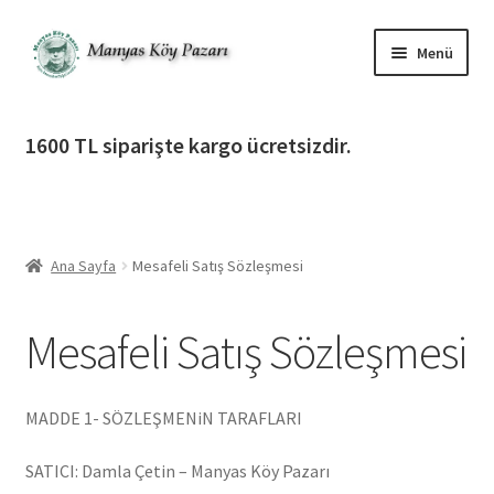
Dolaşıma
İçeriğe
Menü
geç
geç
Alt
Ürün Katagorileri
menüy
1600 TL siparişte kargo ücretsizdir.
genişlet
Alt
Manyas Köy Pazarı
menüy
genişlet
Alt
Bilgilendirme
menüy
Ana Sayfa
Mesafeli Satış Sözleşmesi
genişlet
Nasıl Sipariş Verebilirim
Mesafeli Satış Sözleşmesi
Mesafeli Satış Sözleşmesi
Üyelik / Gizlilik Sözleşmesi
MADDE 1- SÖZLEŞMENiN TARAFLARI
Gönderim ve Teslimat Koşulları
SATICI: Damla Çetin – Manyas Köy Pazarı