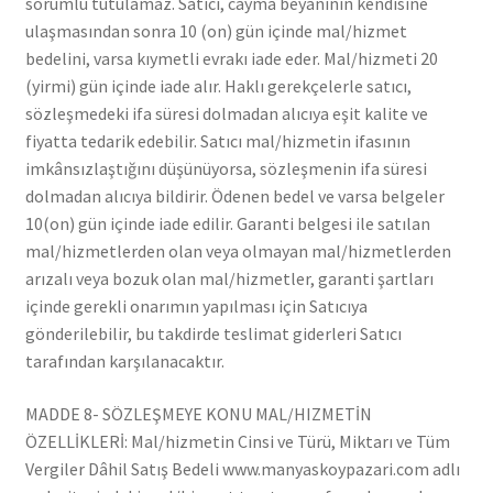
sorumlu tutulamaz. Satıcı, cayma beyanının kendisine
ulaşmasından sonra 10 (on) gün içinde mal/hizmet
bedelini, varsa kıymetli evrakı iade eder. Mal/hizmeti 20
(yirmi) gün içinde iade alır. Haklı gerekçelerle satıcı,
sözleşmedeki ifa süresi dolmadan alıcıya eşit kalite ve
fiyatta tedarik edebilir. Satıcı mal/hizmetin ifasının
imkânsızlaştığını düşünüyorsa, sözleşmenin ifa süresi
dolmadan alıcıya bildirir. Ödenen bedel ve varsa belgeler
10(on) gün içinde iade edilir. Garanti belgesi ile satılan
mal/hizmetlerden olan veya olmayan mal/hizmetlerden
arızalı veya bozuk olan mal/hizmetler, garanti şartları
içinde gerekli onarımın yapılması için Satıcıya
gönderilebilir, bu takdirde teslimat giderleri Satıcı
tarafından karşılanacaktır.
MADDE 8- SÖZLEŞMEYE KONU MAL/HIZMETİN
ÖZELLİKLERİ: Mal/hizmetin Cinsi ve Türü, Miktarı ve Tüm
Vergiler Dâhil Satış Bedeli www.manyaskoypazari.com adlı