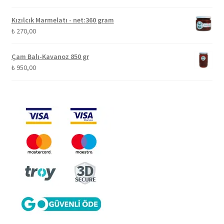
Kızılcık Marmelatı - net:360 gram
₺
270,00
Çam Balı-Kavanoz 850 gr
₺
950,00