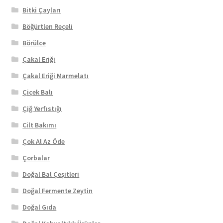
Bitki Çayları
Böğürtlen Reçeli
Börülce
Çakal Eriği
Çakal Eriği Marmelatı
Çiçek Balı
Çiğ Yerfıstığı
Cilt Bakımı
Çok Al Az Öde
Çorbalar
Doğal Bal Çeşitleri
Doğal Fermente Zeytin
Doğal Gıda