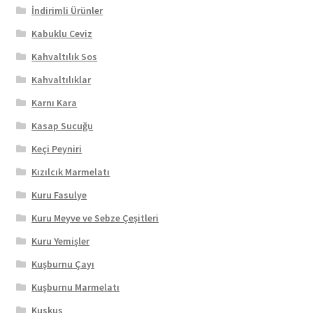
İndirimli Ürünler
Kabuklu Ceviz
Kahvaltılık Sos
Kahvaltılıklar
Karnı Kara
Kasap Sucuğu
Keçi Peyniri
Kızılcık Marmelatı
Kuru Fasulye
Kuru Meyve ve Sebze Çeşitleri
Kuru Yemişler
Kuşburnu Çayı
Kuşburnu Marmelatı
Kuskus