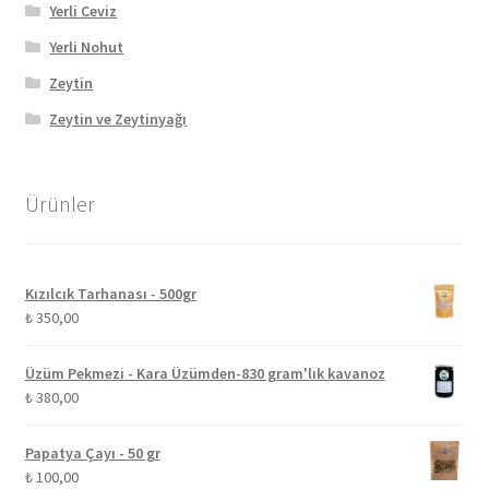
Yerli Ceviz
Yerli Nohut
Zeytin
Zeytin ve Zeytinyağı
Ürünler
Kızılcık Tarhanası - 500gr
₺
350,00
Üzüm Pekmezi - Kara Üzümden-830 gram'lık kavanoz
₺
380,00
Papatya Çayı - 50 gr
₺
100,00