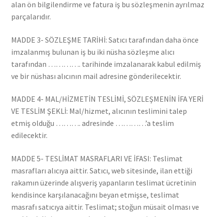
alan ön bilgilendirme ve fatura iş bu sözleşmenin ayrılmaz
parçalarıdır.
MADDE 3- SÖZLEŞME TARİHİ: Satıcı tarafından daha önce
imzalanmış bulunan iş bu iki nüsha sözleşme alıcı
tarafından …………. tarihinde imzalanarak kabul edilmiş
ve bir nüshası alıcının mail adresine gönderilecektir.
MADDE 4- MAL/HİZMETİN TESLİMİ, SÖZLEŞMENİN İFA YERİ
VE TESLİM ŞEKLİ: Mal/hizmet, alıcının teslimini talep
etmiş olduğu ………. adresinde …………’a teslim
edilecektir.
MADDE 5- TESLİMAT MASRAFLARI VE İFASI: Teslimat
masrafları alıcıya aittir. Satıcı, web sitesinde, ilan ettiği
rakamın üzerinde alışveriş yapanların teslimat ücretinin
kendisince karşılanacağını beyan etmişse, teslimat
masrafı satıcıya aittir. Teslimat; stoğun müsait olması ve