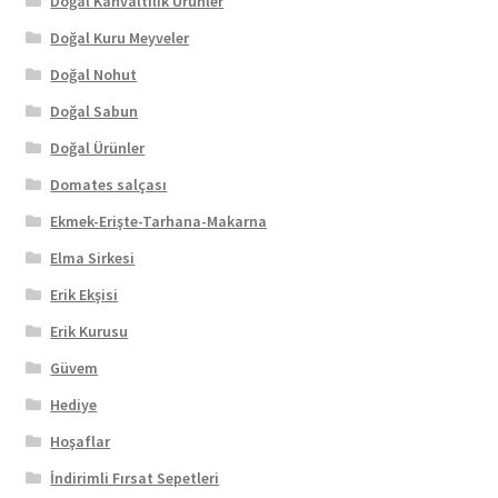
Doğal Kahvaltılık Ürünler
Doğal Kuru Meyveler
Doğal Nohut
Doğal Sabun
Doğal Ürünler
Domates salçası
Ekmek-Erişte-Tarhana-Makarna
Elma Sirkesi
Erik Ekşisi
Erik Kurusu
Güvem
Hediye
Hoşaflar
İndirimli Fırsat Sepetleri