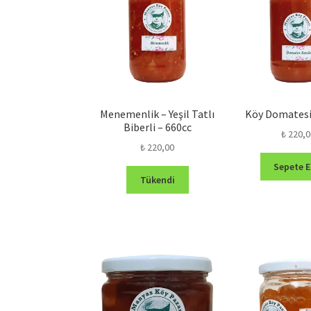
Menemenlik – Yeşil Tatlı
Köy Domatesi
Biberli – 660cc
₺
220,0
₺
220,00
Sepete E
Tükendi