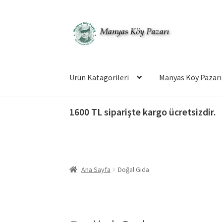
Dolaşıma
İçeriğe
geç
geç
Ürün Katagorileri
Manyas Köy Pazarı
1600 TL siparişte kargo ücretsizdir.
Ana Sayfa
Doğal Gıda