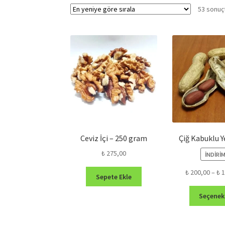
53 sonuçt
Ceviz İçi – 250 gram
Çiğ Kabuklu Ye
₺
275,00
İNDIRIM
₺
200,00
–
₺
1
Sepete Ekle
Seçenek