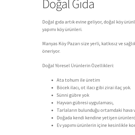
Doğal Gıda
Doğal gıda artık evine geliyor, doğal köy ürünle
yapımı köy ürünleri.
Manyas Köy Pazarı size yerli, katkısız ve sağl
öneriyor.
Doğal Yöresel Ürünlerin Özellikleri:
Ata tohum ile üretim
Böcek ilacı, ot ilacı gibi zirai ilaç yok.
Sünni gübre yok
Hayvan gübresi uygulaması,
Tarlaların bulunduğu ortamdaki hava 
Doğada kendi kendine yetişen ürünler
Ev yapımı ürünlerin içine kesinlikle ko