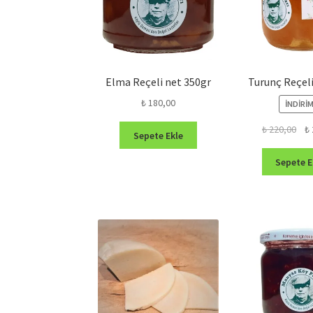
Elma Reçeli net 350gr
Turunç Reçeli
₺
180,00
İNDIRIM
Orij
₺
220,00
₺
Sepete Ekle
fiya
₺ 2
Sepete E