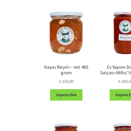
Kayısı Reçeli – net 460
Ev Yapımı 
gram
Salçası-660cc’l
₺
230,00
₺
280,0
Sepete Ekle
Sepete E