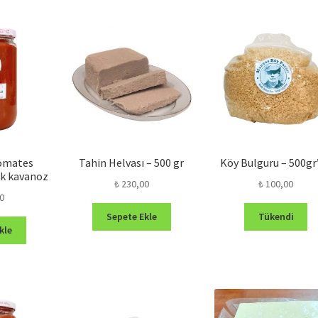
varyasyonu
varyasyonu
var.
var.
Seçenekler
Seçenekler
ürün
ürün
sayfasından
sayfasından
seçilebilir
seçilebilir
Domates
Tahin Helvası – 500 gr
Köy Bulguru – 500gr’
ik kavanoz
₺
230,00
₺
100,00
0
Sepete Ekle
Tükendi
kle