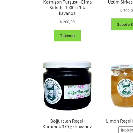
Kornişon Turşusu -Elma
Üzüm Sirkes
Sirkeli -1000cc’lik
₺
200,0
kavanoz
₺
200,00
Sepete E
Tükendi
Böğürtlen Reçeli
Limon Reçeli 
Karamuk 370 gr kavanoz
İNDIRIM