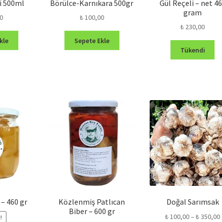
i 500ml
Börülce-Karnıkara 500gr
Gül Reçeli – net 4
gram
0
₺
100,00
₺
230,00
kle
Sepete Ekle
Tükendi
– 460 gr
Közlenmiş Patlıcan
Doğal Sarımsak
Biber – 600 gr
₺
100,00
–
₺
350,00
!