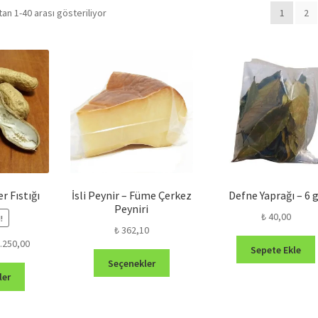
En
an 1-40 arası gösteriliyor
1
2
yeniye
göre
sıralandı
r Fıstığı
İsli Peynir – Füme Çerkez
Defne Yaprağı – 6 
Peyniri
₺
40,00
!
₺
362,10
Fiyat
.250,00
Sepete Ekle
Bu
aralığı:
Seçenekler
Bu
ürünün
₺ 200,00
ler
ürünün
birden
-
birden
fazla
₺ 1.250,00
fazla