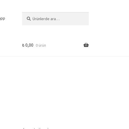
Ara:
Ara
app
₺
0,00
0 ürün