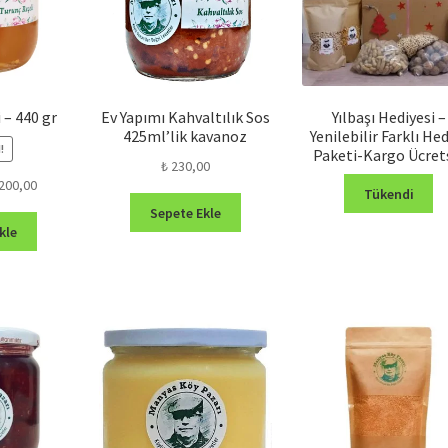
s
 – 440 gr
Ev Yapımı Kahvaltılık Sos
Yılbaşı Hediyesi –
425ml’lik kavanoz
Yenilebilir Farklı He
!
Paketi-Kargo Ücret
₺
230,00
inal
Şu
200,00
Tükendi
t:
andaki
Sepete Ekle
20,00.
fiyat:
kle
₺ 200,00.