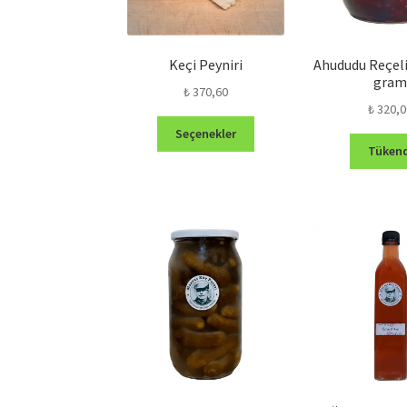
Keçi Peyniri
Ahududu Reçeli
gra
₺
370,60
₺
320,0
Bu
Seçenekler
ürünün
Tükend
birden
fazla
varyasyonu
var.
Seçenekler
ürün
sayfasından
seçilebilir