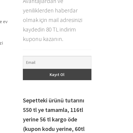
Avantajlardan ve
yeniliklerden haberdar
olmak için mail adresinizi
e ev
kaydedin 80 TL indirim
kuponu kazanın.
zi
Sepetteki ürünü tutarını
550 tl ye tamamla, 116
tl
yerine 56 tl kargo öde
(kupon kodu yerine, 60tl