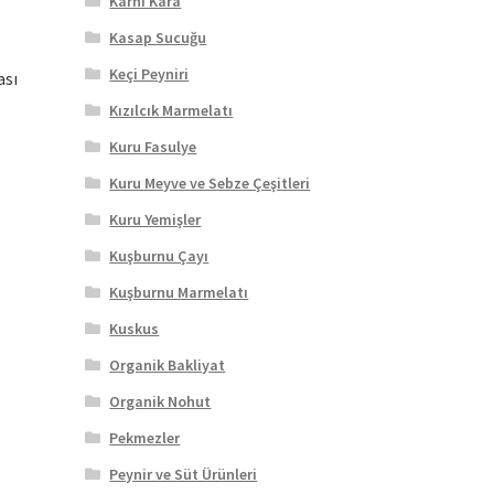
Karnı Kara
Kasap Sucuğu
Keçi Peyniri
ası
Kızılcık Marmelatı
Kuru Fasulye
Kuru Meyve ve Sebze Çeşitleri
Kuru Yemişler
Kuşburnu Çayı
Kuşburnu Marmelatı
Kuskus
Organik Bakliyat
Organik Nohut
Pekmezler
Peynir ve Süt Ürünleri