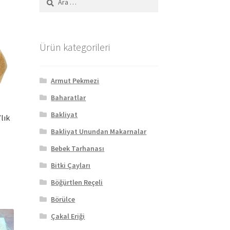
Ürün kategorileri
Armut Pekmezi
Baharatlar
Bakliyat
lık
Bakliyat Unundan Makarnalar
Bebek Tarhanası
Bitki Çayları
Böğürtlen Reçeli
Börülce
Çakal Eriği