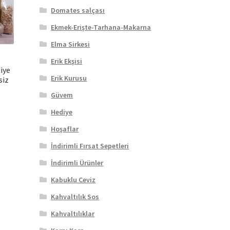
eçilebilir
Domates salçası
Ekmek-Erişte-Tarhana-Makarna
Elma Sirkesi
Erik Ekşisi
diye
Erik Kurusu
siz
Güvem
Hediye
Hoşaflar
İndirimli Fırsat Sepetleri
İndirimli Ürünler
Kabuklu Ceviz
Kahvaltılık Sos
Kahvaltılıklar