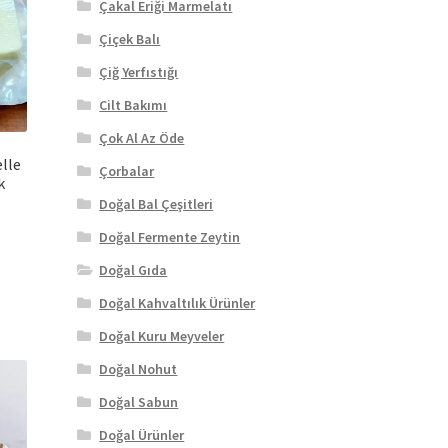
Çakal Eriği Marmelatı
Çiçek Balı
Çiğ Yerfıstığı
Cilt Bakımı
Çok Al Az Öde
elle
Çorbalar
k
Doğal Bal Çeşitleri
Fiyat
Doğal Fermente Zeytin
ralığı:
Bu
Doğal Gıda
₺ 370,60
rünün
Doğal Kahvaltılık Ürünler
irden
₺ 391,00
azla
Doğal Kuru Meyveler
aryasyonu
Doğal Nohut
ar.
eçenekler
Doğal Sabun
rün
Doğal Ürünler
ayfasından