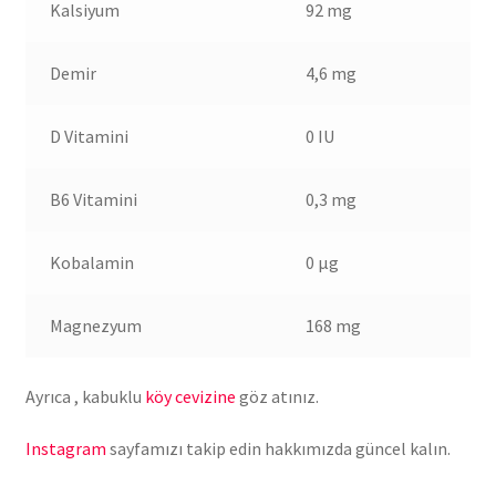
Kalsiyum
92 mg
Demir
4,6 mg
D Vitamini
0 IU
B6 Vitamini
0,3 mg
Kobalamin
0 µg
Magnezyum
168 mg
Ayrıca , kabuklu
köy cevizine
göz atınız.
Instagram
sayfamızı takip edin hakkımızda güncel kalın.