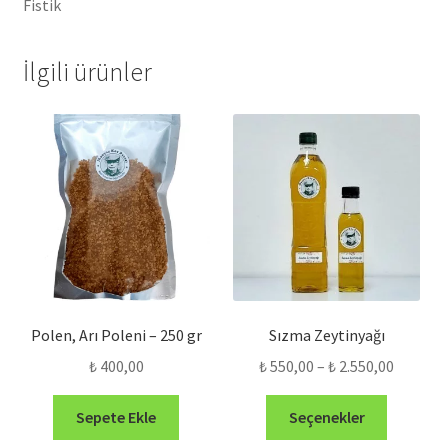
Fistik
İlgili ürünler
Polen, Arı Poleni – 250 gr
Sızma Zeytinyağı
Fiyat
₺
400,00
₺
550,00
–
₺
2.550,00
aralığı:
Bu
₺ 550,0
Sepete Ekle
Seçenekler
ürünün
-