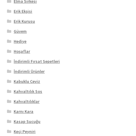
Elma Sirkesi
Erik Ekşisi
Erik Kurusu
Güvem
Hediye
Hoşaflar
İndirimli Fırsat Sepetleri
İndirimli Ürünler
Kabuklu Ceviz
Kahvaltılık Sos
Kahvaltılıklar
Karnı Kara
Kasap Sucuğu
Keçi Peyniri