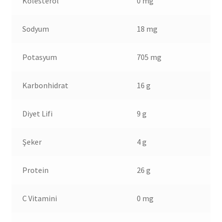
Kolesterol
0 mg
Sodyum
18 mg
Potasyum
705 mg
Karbonhidrat
16 g
Diyet Lifi
9 g
Şeker
4 g
Protein
26 g
C Vitamini
0 mg