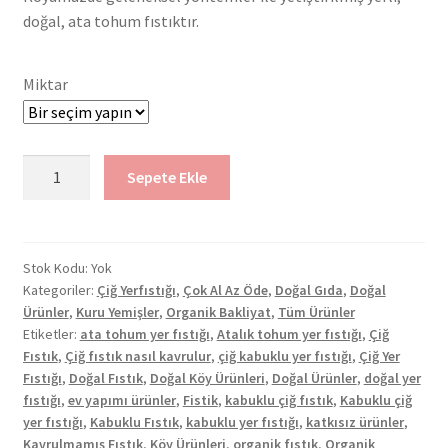
doğal, ata tohum fıstıktır.
Miktar
Çiğ
Sepete Ekle
Kabuklu
Yer
Fıstığı
adet
Stok Kodu:
Yok
Kategoriler:
Çiğ Yerfıstığı
,
Çok Al Az Öde
,
Doğal Gıda
,
Doğal
Ürünler
,
Kuru Yemişler
,
Organik Bakliyat
,
Tüm Ürünler
Etiketler:
ata tohum yer fıstığı
,
Atalık tohum yer fıstığı
,
Çiğ
Fıstık
,
Çiğ fıstık nasıl kavrulur
,
çiğ kabuklu yer fıstığı
,
Çiğ Yer
Fıstığı
,
Doğal Fıstık
,
Doğal Köy Ürünleri
,
Doğal Ürünler
,
doğal yer
fıstığı
,
ev yapımı ürünler
,
Fistik
,
kabuklu çiğ fıstık
,
Kabuklu çiğ
yer fıstığı
,
Kabuklu Fıstık
,
kabuklu yer fıstığı
,
katkısız ürünler
,
Kavrulmamış Fıstık
,
Köy Ürünleri
,
organik fıstık
,
Organik