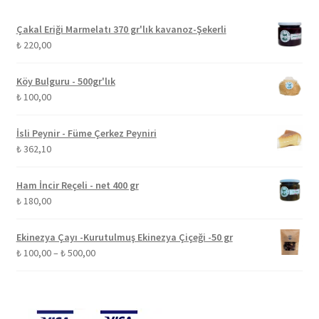
Çakal Eriği Marmelatı 370 gr'lık kavanoz-Şekerli
₺
220,00
Köy Bulguru - 500gr'lık
₺
100,00
İsli Peynir - Füme Çerkez Peyniri
₺
362,10
Ham İncir Reçeli - net 400 gr
₺
180,00
Ekinezya Çayı -Kurutulmuş Ekinezya Çiçeği -50 gr
Fiyat
₺
100,00
–
₺
500,00
aralığı:
₺ 100,00
-
₺ 500,00