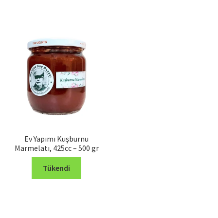
birden
₺ 2.550,
fazla
varyasyo
var.
Seçenekl
ürün
sayfasın
seçilebil
Ev Yapımı Kuşburnu
Marmelatı, 425cc – 500 gr
Tükendi