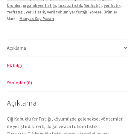
Ürünler
,
organik yer fıstığı
,
tuzsuz fıstık
,
Yer fıstığı
,
yer fıstık
,
Yerfıstığı
,
yerli fıstık
,
yerli tohum yer fıstığı
,
Yöresel Ürünler
Marka:
Manyas Köy Pazarı
Açıklama
Ek bilgi
Yorumlar (0)
Açıklama
Çiğ Kabuklu Yer Fıstığı ,köyümüzde geleneksel yöntemler
ile yetiştirdik. Yerli, doğal ve ata tohum fıstık.
Tuzsuz ve Çiğ kabuklu fıstık olarak siz doğal lezzet