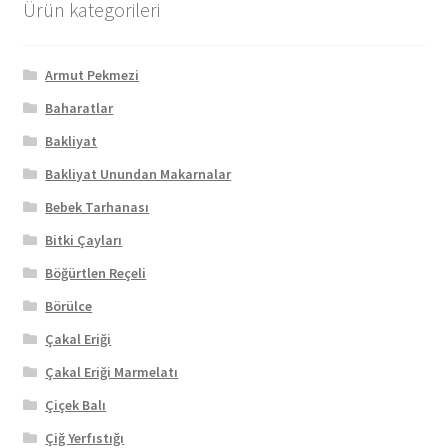
Ürün kategorileri
Armut Pekmezi
Baharatlar
Bakliyat
Bakliyat Unundan Makarnalar
Bebek Tarhanası
Bitki Çayları
Böğürtlen Reçeli
Börülce
Çakal Eriği
Çakal Eriği Marmelatı
Çiçek Balı
Çiğ Yerfıstığı