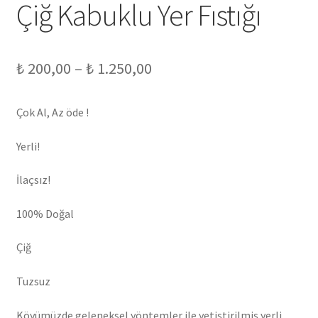
Çiğ Kabuklu Yer Fıstığı
Fiyat
₺
200,00
–
₺
1.250,00
aralığı:
Çok Al, Az öde !
₺ 200,00
-
Yerli!
₺ 1.250,00
İlaçsız!
100% Doğal
Çiğ
Tuzsuz
Köyümüzde geleneksel yöntemler ile yetiştirilmiş yerli,