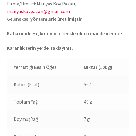
Firma/Üretici: Manyas Köy Pazarı,
manyaskoypazari@gmail.com
Geleneksel yöntemlerle üretilmiştir.
Katkı maddesi, koruyucu, renklendirici madde içermez.
Karanlık serin yerde saklayınız.
Yer fıstığı Besin Öğesi
Miktar (100 g)
Kalori (kcal)
567
Toplam Yağ
49 g
Doymuş Yağ
7 g