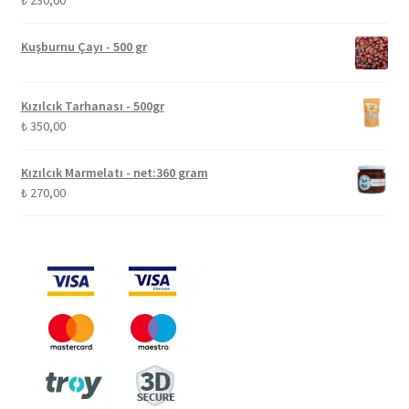
Kuşburnu Çayı - 500 gr
Kızılcık Tarhanası - 500gr
₺
350,00
Kızılcık Marmelatı - net:360 gram
₺
270,00