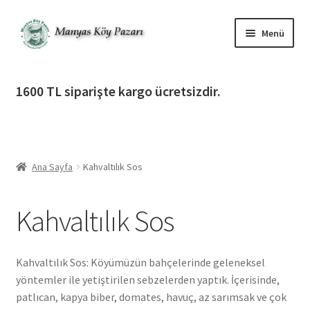
Dolaşıma
İçeriğe
Menü
geç
geç
Alt
Ürün Katagorileri
menüy
1600 TL siparişte kargo ücretsizdir.
genişlet
Alt
Manyas Köy Pazarı
menüy
genişlet
Alt
Bilgilendirme
menüy
Ana Sayfa
Kahvaltılık Sos
genişlet
Alt
Giriş Yap / Üye Ol
menüy
Kahvaltılık Sos
genişlet
İletişim
Kahvaltılık Sos: Köyümüzün bahçelerinde geleneksel
yöntemler ile yetiştirilen sebzelerden yaptık. İçerisinde,
patlıcan, kapya biber, domates, havuç, az sarımsak ve çok