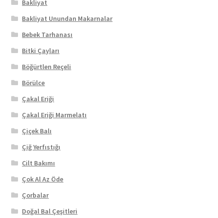
Bakliyat
Bakliyat Unundan Makarnalar
Bebek Tarhanası
Bitki Çayları
Böğürtlen Reçeli
Börülce
Çakal Eriği
Çakal Eriği Marmelatı
Çiçek Balı
Çiğ Yerfıstığı
Cilt Bakımı
Çok Al Az Öde
Çorbalar
Doğal Bal Çeşitleri