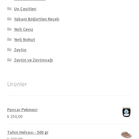
Un Çeşitleri
Yabani Böğürtlen Reçeli
Yerli Ceviz
Yerli Nohut
Zeytin
Zeytin ve Zeytinyağı
Ürünler
Pancar Pekmezi
₺
250,00
Tahin Helvası - 500 gr
₺
230,00