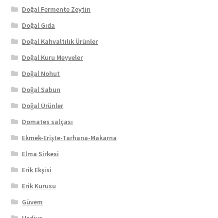
Doğal Fermente Zeytin
Doğal Gıda
Doğal Kahvaltılık Ürünler
Doğal Kuru Meyveler
Doğal Nohut
Doğal Sabun
Doğal Ürünler
Domates salçası
Ekmek-Erişte-Tarhana-Makarna
Elma Sirkesi
Erik Ekşisi
Erik Kurusu
Güvem