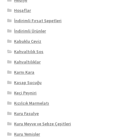
Hediye
Hoşaflar
İndirimli Fırsat Sepetleri
İndirimli Ürünler
Kabuklu Ceviz
Kahvaltılık Sos
Kahvaltılıklar
Karnı Kara
Kasap Sucuğu
Keçi Peyniri
Kızılcık Marmelatı
Kuru Fasulye
Kuru Meyve ve Sebze Çeşitleri
Kuru Yemişler