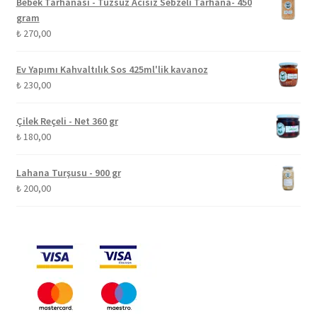
Bebek Tarhanası - Tuzsuz Acısız Sebzeli Tarhana- 450
gram
₺
270,00
Ev Yapımı Kahvaltılık Sos 425ml'lik kavanoz
₺
230,00
Çilek Reçeli - Net 360 gr
₺
180,00
Lahana Turşusu - 900 gr
₺
200,00