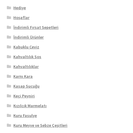
Hediye
Hoşaflar
İndirimli Fırsat Sepetleri
İndirimli Ürünler
Kabuklu Ceviz
Kahvaltılık Sos
Kahvaltılıklar
Karnı Kara
Kasap Sucuğu
Keçi Peyniri
Kızılcık Marmelatı
Kuru Fasulye
Kuru Meyve ve Sebze Çeşitleri