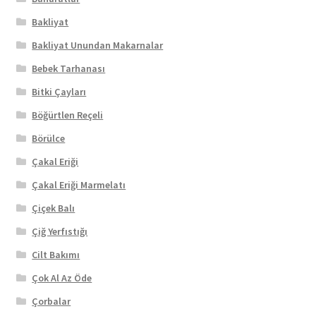
Bakliyat
Bakliyat Unundan Makarnalar
Bebek Tarhanası
Bitki Çayları
Böğürtlen Reçeli
Börülce
Çakal Eriği
Çakal Eriği Marmelatı
Çiçek Balı
Çiğ Yerfıstığı
Cilt Bakımı
Çok Al Az Öde
Çorbalar