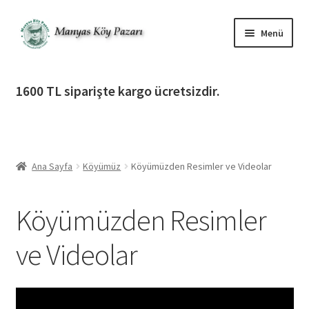
Dolaşıma
İçeriğe
Menü
geç
geç
Alt
Ürün Katagorileri
menüy
1600 TL siparişte kargo ücretsizdir.
genişlet
Alt
Manyas Köy Pazarı
menüy
genişlet
Hakkımızda
Ana Sayfa
Köyümüz
Köyümüzden Resimler ve Videolar
Neden Manyas Köy Pazarı ?
Köyümüzden Resimler
Vizyonumuz ve Görevlerimiz
ve Videolar
Üretim
Köyümüz