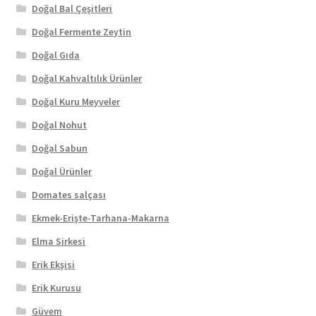
Doğal Bal Çeşitleri
Doğal Fermente Zeytin
Doğal Gıda
Doğal Kahvaltılık Ürünler
Doğal Kuru Meyveler
Doğal Nohut
Doğal Sabun
Doğal Ürünler
Domates salçası
Ekmek-Erişte-Tarhana-Makarna
Elma Sirkesi
Erik Ekşisi
Erik Kurusu
Güvem