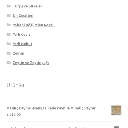
Turşu ve Sirkeler
Un Çeşitleri
Yabani Böğürtlen Reçeli
Yerli Ceviz
Yerli Nohut
Zeytin
Zeytin ve Zeytinyağı
Ürünler
Mahlıç Peyniri-Manyas Kelle Peyniri-Mihaliç Peyniri
₺
516,66