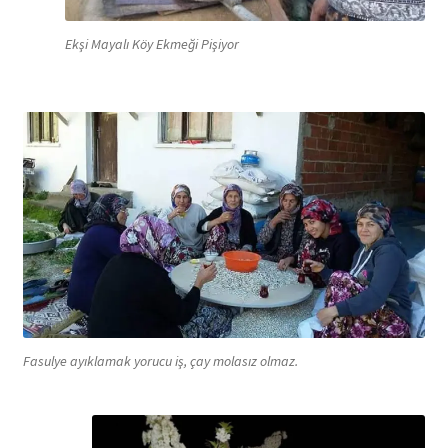
Ekşi Mayalı Köy Ekmeği Pişiyor
Fasulye ayıklamak yorucu iş, çay molasız olmaz.