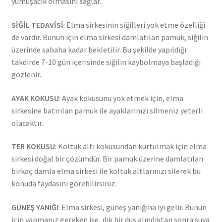
yumuşacık olmasını sağlar.
SİĞİL TEDAVİSİ
: Elma sirkesinin siğilleri yok etme özelliği
de vardır. Bunun için elma sirkesi damlatılan pamuk, siğilin
üzerinde sabaha kadar bekletilir. Bu şekilde yapıldığı
takdirde 7-10 gün içerisinde siğilin kaybolmaya başladığı
gözlenir.
AYAK KOKUSU
: Ayak kokusunu yok etmek için, elma
sirkesine batırılan pamuk ile ayaklarınızı silmeniz yeterli
olacaktır.
TER KOKUSU
: Koltuk altı kokusundan kurtulmak için elma
sirkesi doğal bir çözümdür. Bir pamuk üzerine damlatılan
birkaç damla elma sirkesi ile koltuk altlarınızı silerek bu
konuda faydasını görebilirsiniz.
GÜNEŞ YANIĞI
: Elma sirkesi, güneş yanığına iyi gelir. Bunun
için yapmanız gereken ise, ılık bir duş alındıktan sonra suya