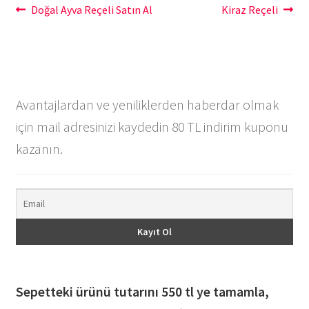
Yazı
Önceki
Sonraki
Doğal Ayva Reçeli Satın Al
Kiraz Reçeli
yazı:
yazı:
gezinmesi
Avantajlardan ve yeniliklerden haberdar olmak
için mail adresinizi kaydedin 80 TL indirim kuponu
kazanın.
Sepetteki ürünü tutarını 550 tl ye tamamla,