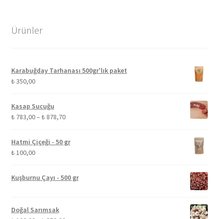
Ürünler
Karabuğday Tarhanası 500gr'lık paket
₺
350,00
Kasap Sucuğu
Fiyat
₺
783,00
–
₺
878,70
aralığı:
₺ 783,00
Hatmi Çiçeği - 50 gr
-
₺
100,00
₺ 878,70
Kuşburnu Çayı - 500 gr
Doğal Sarımsak