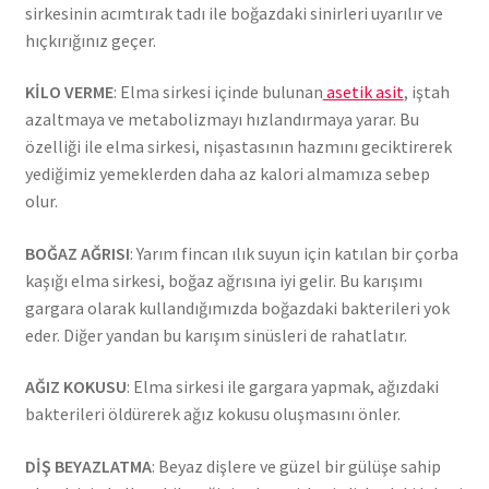
sirkesinin acımtırak tadı ile boğazdaki sinirleri uyarılır ve
hıçkırığınız geçer.
KİLO VERME
: Elma sirkesi içinde bulunan
asetik asit
, iştah
azaltmaya ve metabolizmayı hızlandırmaya yarar. Bu
özelliği ile elma sirkesi, nişastasının hazmını geciktirerek
yediğimiz yemeklerden daha az kalori almamıza sebep
olur.
BOĞAZ AĞRISI
: Yarım fincan ılık suyun için katılan bir çorba
kaşığı elma sirkesi, boğaz ağrısına iyi gelir. Bu karışımı
gargara olarak kullandığımızda boğazdaki bakterileri yok
eder. Diğer yandan bu karışım sinüsleri de rahatlatır.
AĞIZ KOKUSU
: Elma sirkesi ile gargara yapmak, ağızdaki
bakterileri öldürerek ağız kokusu oluşmasını önler.
DİŞ BEYAZLATMA
: Beyaz dişlere ve güzel bir gülüşe sahip