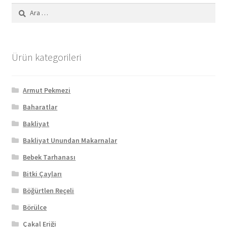
Arama:
Ürün kategorileri
Armut Pekmezi
Baharatlar
Bakliyat
Bakliyat Unundan Makarnalar
Bebek Tarhanası
Bitki Çayları
Böğürtlen Reçeli
Börülce
Çakal Eriği