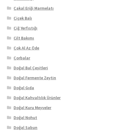
Çakal Eriği Marmelatı
Çiçek Balı
Çiğ Yerfıstığı
Cilt Bakımı
Çok Al Az Öde
Çorbalar
Doğal Bal Çeşitleri
Doğal Fermente Zeytin
Doğal Gıda
Doğal Kahvaltılık Ürünler
Doğal Kuru Meyveler
Doğal Nohut
Doğal Sabun