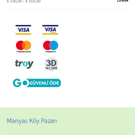
Fiyat
₺
100,00
–
₺
350,00
aralığı:
₺ 100,00
-
₺ 350,00
Manyas Köy Pazarı