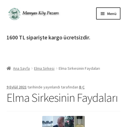
Dolaşıma
İçeriğe
Menü
geç
geç
Alt
Ürün Katagorileri
menüy
1600 TL siparişte kargo ücretsizdir.
genişlet
Alt
Manyas Köy Pazarı
menüy
genişlet
Alt
Bilgilendirme
menüy
Ana Sayfa
Elma Sirkesi
Elma Sirkesinin Faydaları
genişlet
Alt
Giriş Yap / Üye Ol
menüy
genişlet
9 Eylül 2021
tarihinde yayınlandı
tarafından
B Ç
İletişim
Elma Sirkesinin Faydaları