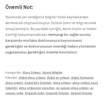
Önemli Not:
Yazımızda yer verdiğimiz bilgiler farklı kaynaklardan
derlenerek oluşturulmuştur. Sizlere öneri ve bilgi vermek
amaçlanmıştır. Bu yazıdaki içeriğin, kesin teşhis ve tedavi
özelliği bulunmamaktadır.
Herhangi bir sağlık sorunu
karşısında mutlaka doktorunuza başvurmanız
gerektiğini ve doktorunuzun önerdiği tedavi yöntemini
uygulamanız gerektiğini önemle hatırlatırız
.
Kategoriler:
Elma Sirkesi
,
Yararlı Bilgiler
Etiketler:
doğal elma sirkesi
,
doğal ev sirkesi
,
doğal fermente
elma sirkesi
,
Doğal Köy Ürünleri
,
elma sirkesi
,
elma sirkesi nasıl
tüketilir
,
elma sirkesinin yararları
,
ev yapımı elma sirkesi
,
ev
yapımı sirke
,
Organik Gıda
,
Organik Ürünler
,
Yöresel Ürünler