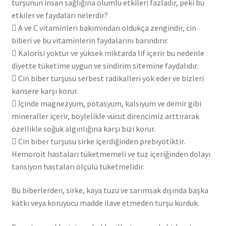
turşunun insan sağlığına olumlu etkileri fazladır, peki bu
etkiler ve faydaları nelerdir?
 A ve C vitaminleri bakımından oldukça zengindir, cin
biberi ve bu vitaminlerin faydalarını barındırır.
 Kalorisi yoktur ve yüksek miktarda lif içerir bu nedenle
diyette tüketime uygun ve sindirim sitemine faydalıdır.
 Cin biber turşusu serbest radikalleri yok eder ve bizleri
kansere karşı korur.
 İçinde magnezyum, potasyum, kalsiyum ve demir gibi
mineraller içerir, böylelikle vücut direncimiz arttırarak
özellikle soğuk algınlığına karşı bizi korur.
 Cin biber turşusu sirke içerdiğinden prebiyotiktir.
Hemoroit hastaları tüketmemeli ve tuz içeriğinden dolayı
tansiyon hastaları ölçülü tüketmelidir.
Bu biberlerden, sirke, kaya tuzu ve sarımsak dışında başka
katkı veya koruyucu madde ilave etmeden turşu kurduk.