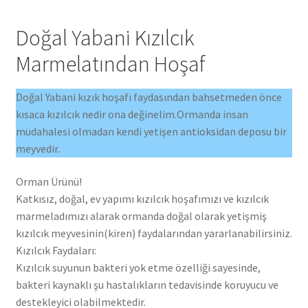
Doğal Yabani Kızılcık
Marmelatından Hoşaf
Doğal Yabani kızık hoşafı faydasından bahsetmeden önce
kısaca kızılcık nedir ona değinelim.Ormanda insan
müdahalesi olmadan kendi yetişen antioksidan deposu bir
meyvedir.
Orman Ürünü!
Katkısız, doğal, ev yapımı kızılcık hoşafımızı ve kızılcık
marmeladımızı alarak ormanda doğal olarak yetişmiş
kızılcık meyvesinin(kiren) faydalarından yararlanabilirsiniz.
Kızılcık Faydaları:
Kızılcık suyunun bakteri yok etme özelliği sayesinde,
bakteri kaynaklı şu hastalıkların tedavisinde koruyucu ve
destekleyici olabilmektedir.