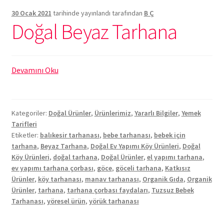
30 Ocak 2021
tarihinde yayınlandı
tarafından
B Ç
Doğal Beyaz Tarhana
Doğal
Devamını Oku
Beyaz
Tarhana
Kategoriler:
Doğal Ürünler
,
Ürünlerimiz
,
Yararlı Bilgiler
,
Yemek
Tarifleri
Etiketler:
balıkesir tarhanası
,
bebe tarhanası
,
bebek için
tarhana
,
Beyaz Tarhana
,
Doğal Ev Yapımı Köy Ürünleri
,
Doğal
Köy Ürünleri
,
doğal tarhana
,
Doğal Ürünler
,
el yapımı tarhana
,
ev yapımı tarhana çorbası
,
göce
,
göceli tarhana
,
Katkısız
Ürünler
,
köy tarhanası
,
manav tarhanası
,
Organik Gıda
,
Organik
Ürünler
,
tarhana
,
tarhana çorbası faydaları
,
Tuzsuz Bebek
Tarhanası
,
yöresel ürün
,
yörük tarhanası