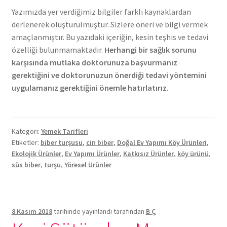
Yazımızda yer verdiğimiz bilgiler farklı kaynaklardan
derlenerek oluşturulmuştur. Sizlere öneri ve bilgi vermek
amaçlanmıştır. Bu yazıdaki içeriğin, kesin teşhis ve tedavi
özelliği bulunmamaktadır.
Herhangi bir sağlık sorunu
karşısında mutlaka doktorunuza başvurmanız
gerektiğini ve doktorunuzun önerdiği tedavi yöntemini
uygulamanız gerektiğini önemle hatırlatırız
.
Kategori:
Yemek Tarifleri
Etiketler:
biber turşusu
,
cin biber
,
Doğal Ev Yapımı Köy Ürünleri
,
Ekolojik Ürünler
,
Ev Yapımı Ürünler
,
Katkısız Ürünler
,
köy ürünü
,
süs biber
,
turşu
,
Yöresel Ürünler
8 Kasım 2018
tarihinde yayınlandı
tarafından
B Ç