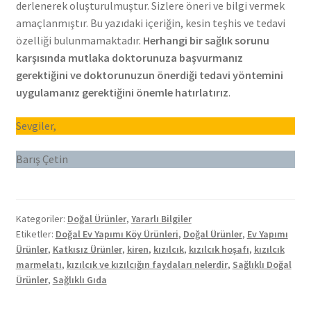
derlenerek oluşturulmuştur. Sizlere öneri ve bilgi vermek
amaçlanmıştır. Bu yazıdaki içeriğin, kesin teşhis ve tedavi
özelliği bulunmamaktadır.
Herhangi bir sağlık sorunu
karşısında mutlaka doktorunuza başvurmanız
gerektiğini ve doktorunuzun önerdiği tedavi yöntemini
uygulamanız gerektiğini önemle hatırlatırız
.
Sevgiler,
Barış Çetin
Kategoriler:
Doğal Ürünler
,
Yararlı Bilgiler
Etiketler:
Doğal Ev Yapımı Köy Ürünleri
,
Doğal Ürünler
,
Ev Yapımı
Ürünler
,
Katkısız Ürünler
,
kiren
,
kızılcık
,
kızılcık hoşafı
,
kızılcık
marmelatı
,
kızılcık ve kızılcığın faydaları nelerdir
,
Sağlıklı Doğal
Ürünler
,
Sağlıklı Gıda