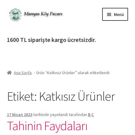
Dolaşıma
İçeriğe
Menü
geç
geç
Alt
Ürün Katagorileri
menüy
1600 TL siparişte kargo ücretsizdir.
genişlet
Alt
Manyas Köy Pazarı
menüy
genişlet
Alt
Bilgilendirme
menüy
Ana Sayfa
Ürün “Katkısız Ürünler” olarak etiketlendi
genişlet
Alt
Giriş Yap / Üye Ol
menüy
Etiket:
Katkısız Ürünler
genişlet
İletişim
17 Nisan 2023
tarihinde yayınlandı
tarafından
B Ç
Tahinin Faydaları