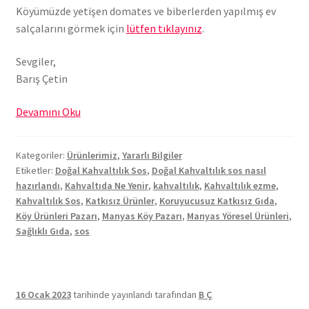
Köyümüzde yetişen domates ve biberlerden yapılmış ev
salçalarını görmek için
lütfen tıklayınız
.
Sevgiler,
Barış Çetin
Doğal
Devamını Oku
Kahvaltılık
Sos
Kategoriler:
Ürünlerimiz
,
Yararlı Bilgiler
Nasıl
Etiketler:
Doğal Kahvaltılık Sos
,
Doğal Kahvaltılık sos nasıl
Hazırlandı?
hazırlandı
,
Kahvaltıda Ne Yenir
,
kahvaltılık
,
Kahvaltılık ezme
,
Kahvaltılık Sos
,
Katkısız Ürünler
,
Koruyucusuz Katkısız Gıda
,
Köy Ürünleri Pazarı
,
Manyas Köy Pazarı
,
Manyas Yöresel Ürünleri
,
Sağlıklı Gıda
,
sos
16 Ocak 2023
tarihinde yayınlandı
tarafından
B Ç