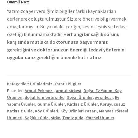
Önemli Not:
Yazımızda yer verdiğimiz bilgiler farklı kaynaklardan
derlenerek oluşturulmuştur. Sizlere öneri ve bilgi vermek
amaçlanmıştır. Bu yazıdaki içeriğin, kesin teşhis ve tedavi
özelliği bulunmamaktadır.
Herhangi bir sağlık sorunu
karşısında mutlaka doktorunuza başvurmanız
gerektiğini ve doktorunuzun önerdiği tedavi yöntemini
uygulamanız gerektiğini önemle hatırlatırız
.
Kategoriler:
Ürünlerimiz
,
Yararlı Bilgiler
Etiketler:
Armut Pekmezi
,
armut sirkesi
,
Doğal Ev Yapımı Köy
Ürünleri
,
doğal fermente sirke
,
Doğal Ürünler
,
ev sirkesi
,
Ev
Yapımı Ürünler
,
Gurme Ürünler
,
Katkısız Ürünler
,
Koruyucusuz
Katkısız Gıda
,
Köy Ürünleri
,
Köy Ürünleri Pazarı
,
Manyas Yöresel
Ürünleri
,
Sağlıklı Gıda
,
sirke
,
Temiz gıda
,
Yöresel Ürünler