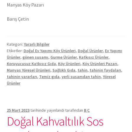
Manyas Köy Pazarı
Barış Çetin
Kategori:
Yararlı Bilgiler
Etiketler:
Doğal Ev Yapımı Köy Ürünleri
,
Doğal Ürünler
,
Ev Yapımı
Ürünler
,
gönen susamı
,
Gurme Ürünler
,
Katkısız Ürünler
,
Koruyucusuz Katkısız Gıda
,
Köy Ürünleri
,
Köy Ürünleri Pazarı
,
Manyas Yöresel Ürünleri
,
Sağlıklı Gıda
,
tahin
,
tahinin faydaları
,
tahinin yararları
,
Temiz gıda
,
yerli susamdan tahin
,
Yöresel
Ürünler
25 Mart 2023
tarihinde yayınlandı
tarafından
B Ç
Doğal Kahvaltılık Sos