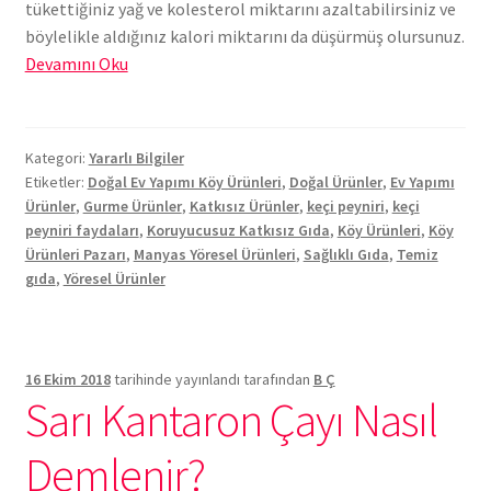
tükettiğiniz yağ ve kolesterol miktarını azaltabilirsiniz ve
böylelikle aldığınız kalori miktarını da düşürmüş olursunuz.
Keçi
Devamını Oku
Sütünden
Manyas
Peyniri
Kategori:
Yararlı Bilgiler
Etiketler:
Doğal Ev Yapımı Köy Ürünleri
,
Doğal Ürünler
,
Ev Yapımı
Ürünler
,
Gurme Ürünler
,
Katkısız Ürünler
,
keçi peyniri
,
keçi
peyniri faydaları
,
Koruyucusuz Katkısız Gıda
,
Köy Ürünleri
,
Köy
Ürünleri Pazarı
,
Manyas Yöresel Ürünleri
,
Sağlıklı Gıda
,
Temiz
gıda
,
Yöresel Ürünler
16 Ekim 2018
tarihinde yayınlandı
tarafından
B Ç
Sarı Kantaron Çayı Nasıl
Demlenir?