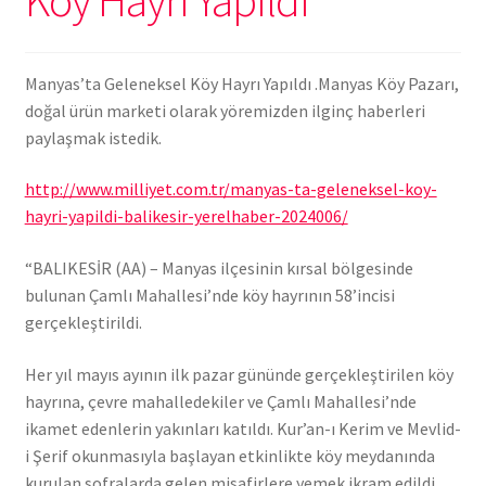
Köy Hayrı Yapıldı
Manyas’ta Geleneksel Köy Hayrı Yapıldı .Manyas Köy Pazarı,
doğal ürün marketi olarak yöremizden ilginç haberleri
paylaşmak istedik.
http://www.milliyet.com.tr/manyas-ta-geleneksel-koy-
hayri-yapildi-balikesir-yerelhaber-2024006/
“BALIKESİR (AA) – Manyas ilçesinin kırsal bölgesinde
bulunan Çamlı Mahallesi’nde köy hayrının 58’incisi
gerçekleştirildi.
Her yıl mayıs ayının ilk pazar gününde gerçekleştirilen köy
hayrına, çevre mahalledekiler ve Çamlı Mahallesi’nde
ikamet edenlerin yakınları katıldı. Kur’an-ı Kerim ve Mevlid-
i Şerif okunmasıyla başlayan etkinlikte köy meydanında
kurulan sofralarda gelen misafirlere yemek ikram edildi.