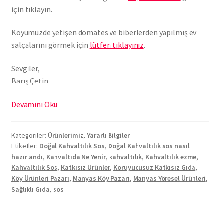
için tıklayın.
Köyümüzde yetişen domates ve biberlerden yapılmış ev
salçalarını görmek için
lütfen tıklayınız
.
Sevgiler,
Barış Çetin
Doğal
Devamını Oku
Kahvaltılık
Sos
Kategoriler:
Ürünlerimiz
,
Yararlı Bilgiler
Nasıl
Etiketler:
Doğal Kahvaltılık Sos
,
Doğal Kahvaltılık sos nasıl
Hazırlandı?
hazırlandı
,
Kahvaltıda Ne Yenir
,
kahvaltılık
,
Kahvaltılık ezme
,
Kahvaltılık Sos
,
Katkısız Ürünler
,
Koruyucusuz Katkısız Gıda
,
Köy Ürünleri Pazarı
,
Manyas Köy Pazarı
,
Manyas Yöresel Ürünleri
,
Sağlıklı Gıda
,
sos