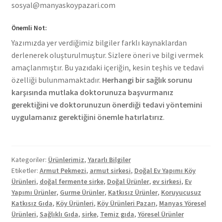
sosyal@manyaskoypazari.com
Önemli Not:
Yazımızda yer verdiğimiz bilgiler farklı kaynaklardan
derlenerek oluşturulmuştur. Sizlere öneri ve bilgi vermek
amaçlanmıştır. Bu yazıdaki içeriğin, kesin teşhis ve tedavi
özelliği bulunmamaktadır.
Herhangi bir sağlık sorunu
karşısında mutlaka doktorunuza başvurmanız
gerektiğini ve doktorunuzun önerdiği tedavi yöntemini
uygulamanız gerektiğini önemle hatırlatırız
.
Kategoriler:
Ürünlerimiz
,
Yararlı Bilgiler
Etiketler:
Armut Pekmezi
,
armut sirkesi
,
Doğal Ev Yapımı Köy
Ürünleri
,
doğal fermente sirke
,
Doğal Ürünler
,
ev sirkesi
,
Ev
Yapımı Ürünler
,
Gurme Ürünler
,
Katkısız Ürünler
,
Koruyucusuz
Katkısız Gıda
,
Köy Ürünleri
,
Köy Ürünleri Pazarı
,
Manyas Yöresel
Ürünleri
,
Sağlıklı Gıda
,
sirke
,
Temiz gıda
,
Yöresel Ürünler