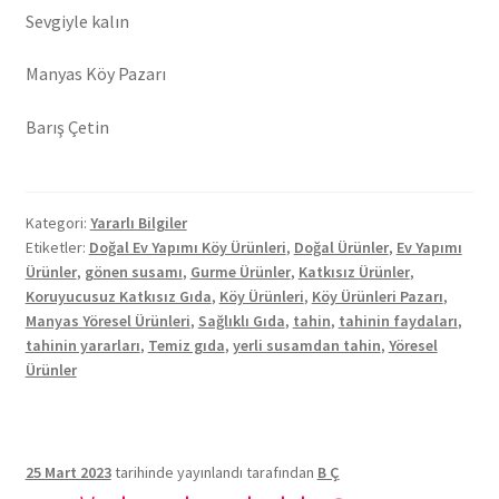
Sevgiyle kalın
Manyas Köy Pazarı
Barış Çetin
Kategori:
Yararlı Bilgiler
Etiketler:
Doğal Ev Yapımı Köy Ürünleri
,
Doğal Ürünler
,
Ev Yapımı
Ürünler
,
gönen susamı
,
Gurme Ürünler
,
Katkısız Ürünler
,
Koruyucusuz Katkısız Gıda
,
Köy Ürünleri
,
Köy Ürünleri Pazarı
,
Manyas Yöresel Ürünleri
,
Sağlıklı Gıda
,
tahin
,
tahinin faydaları
,
tahinin yararları
,
Temiz gıda
,
yerli susamdan tahin
,
Yöresel
Ürünler
25 Mart 2023
tarihinde yayınlandı
tarafından
B Ç