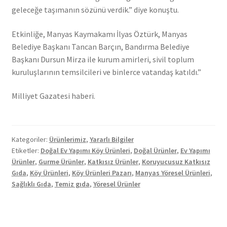
geleceğe taşımanın sözünü verdik.” diye konuştu.
Etkinliğe, Manyas Kaymakamı İlyas Öztürk, Manyas
Belediye Başkanı Tancan Barçın, Bandırma Belediye
Başkanı Dursun Mirza ile kurum amirleri, sivil toplum
kuruluşlarının temsilcileri ve binlerce vatandaş katıldı.”
Milliyet Gazatesi haberi.
Kategoriler:
Ürünlerimiz
,
Yararlı Bilgiler
Etiketler:
Doğal Ev Yapımı Köy Ürünleri
,
Doğal Ürünler
,
Ev Yapımı
Ürünler
,
Gurme Ürünler
,
Katkısız Ürünler
,
Koruyucusuz Katkısız
Gıda
,
Köy Ürünleri
,
Köy Ürünleri Pazarı
,
Manyas Yöresel Ürünleri
,
Sağlıklı Gıda
,
Temiz gıda
,
Yöresel Ürünler