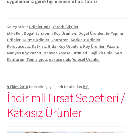
uygulamanız gerektiğini önemle hatırlatırız
.
Kategoriler:
Ürünlerimiz
,
Yararlı Bilgiler
Etiketler:
Doğal Ev Yapımı Köy Ürünleri
,
Doğal Ürünler
,
Ev Yapımı
Ürünler
,
Gurme Ürünler
,
kantaron
,
Katkısız Ürünler
,
Koruyucusuz Katkısız Gıda
,
Köy Ürünleri
,
Köy Ürünleri Pazarı
,
Manyas Köy Pazarı
,
Manyas Yöresel Ürünleri
,
Sağlıklı Gıda
,
Sarı
Kantaron
,
Temiz gıda
,
uykusuzluk
,
Yöresel Ürünler
9 Ekim 2018
tarihinde yayınlandı
tarafından
B Ç
İndirimli Fırsat Sepetleri /
Katkısız Ürünler