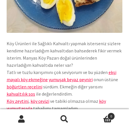
Köy Ürünleri ile Sağlıklı Kahvaltı yapmak isterseniz sizlere
kendime hazırladığım kahvaltıdan bahsederek fikir vermek
isterim. Manyas Köy Pazarı doğal ürünlerinden
hazırladığım kahvaltıda neler var?
Tatlı ve tuzlu karışımını çok seviyorum ve bu yüzden
ekşi
mayalı köy ekmeğine
yumuşak beyaz peyniri
onun üstüne
böğürtlen reçelini
sürdüm. Ekmeğin diğer yarısını
kahvaltılık sos
ile değerlendirdim.
Köy zeytini
,
köy cevizi
ve tabiki olmazsa olmaz
köy
yumurtasıyla
tabağımı tamamladım.
0
Köyümüz ve ürünlerimizle ilgili videoları izlemek için
Ara:
Ara