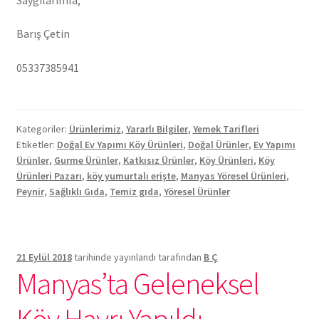
Barış Çetin
05337385941
Kategoriler:
Ürünlerimiz
,
Yararlı Bilgiler
,
Yemek Tarifleri
Etiketler:
Doğal Ev Yapımı Köy Ürünleri
,
Doğal Ürünler
,
Ev Yapımı
Ürünler
,
Gurme Ürünler
,
Katkısız Ürünler
,
Köy Ürünleri
,
Köy
Ürünleri Pazarı
,
köy yumurtalı erişte
,
Manyas Yöresel Ürünleri
,
Peynir
,
Sağlıklı Gıda
,
Temiz gıda
,
Yöresel Ürünler
21 Eylül 2018
tarihinde yayınlandı
tarafından
B Ç
Manyas’ta Geleneksel