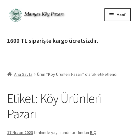
Dolaşıma
İçeriğe
Menü
geç
geç
Alt
Ürün Katagorileri
menüy
1600 TL siparişte kargo ücretsizdir.
genişlet
Alt
Manyas Köy Pazarı
menüy
genişlet
Alt
Bilgilendirme
menüy
Ana Sayfa
Ürün “Köy Ürünleri Pazarı” olarak etiketlendi
genişlet
Alt
Giriş Yap / Üye Ol
menüy
Etiket:
Köy Ürünleri
genişlet
İletişim
Pazarı
17 Nisan 2023
tarihinde yayınlandı
tarafından
B Ç