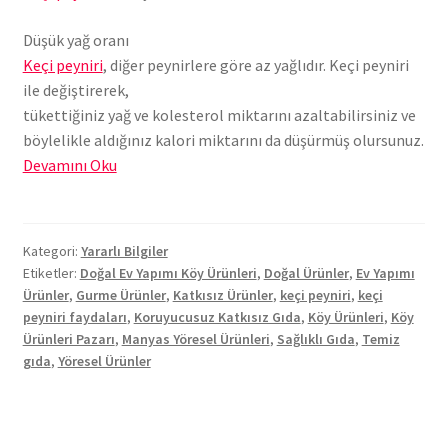
Düşük yağ oranı
Keçi peyniri
, diğer peynirlere göre az yağlıdır. Keçi peyniri
ile değiştirerek,
tükettiğiniz yağ ve kolesterol miktarını azaltabilirsiniz ve
böylelikle aldığınız kalori miktarını da düşürmüş olursunuz.
Keçi
Devamını Oku
Sütünden
Manyas
Peyniri
Kategori:
Yararlı Bilgiler
Etiketler:
Doğal Ev Yapımı Köy Ürünleri
,
Doğal Ürünler
,
Ev Yapımı
Ürünler
,
Gurme Ürünler
,
Katkısız Ürünler
,
keçi peyniri
,
keçi
peyniri faydaları
,
Koruyucusuz Katkısız Gıda
,
Köy Ürünleri
,
Köy
Ürünleri Pazarı
,
Manyas Yöresel Ürünleri
,
Sağlıklı Gıda
,
Temiz
gıda
,
Yöresel Ürünler