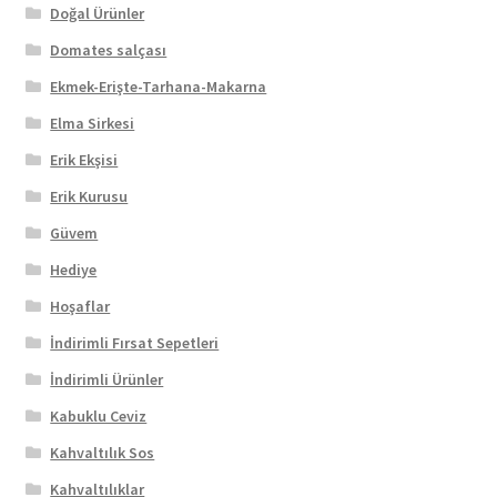
Doğal Ürünler
Domates salçası
Ekmek-Erişte-Tarhana-Makarna
Elma Sirkesi
Erik Ekşisi
Erik Kurusu
Güvem
Hediye
Hoşaflar
İndirimli Fırsat Sepetleri
İndirimli Ürünler
Kabuklu Ceviz
Kahvaltılık Sos
Kahvaltılıklar