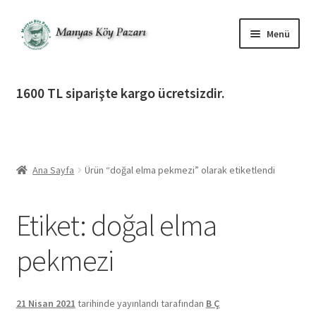
Dolaşıma
İçeriğe
Menü
geç
geç
Alt
Ürün Katagorileri
menüy
1600 TL siparişte kargo ücretsizdir.
genişlet
Alt
Manyas Köy Pazarı
menüy
genişlet
Alt
Bilgilendirme
menüy
Ana Sayfa
Ürün “doğal elma pekmezi” olarak etiketlendi
genişlet
Alt
Giriş Yap / Üye Ol
menüy
Etiket:
doğal elma
genişlet
İletişim
pekmezi
21 Nisan 2021
tarihinde yayınlandı
tarafından
B Ç