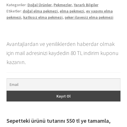
Kategoriler:
Doğal Ürünler
,
Pekmezler
,
Yararlı Bilgiler
Etiketler:
doğal elma pekmezi
,
elma pekmezi
,
ev yapımı elma
pekmezi
,
katkısız elma pekmezi
,
şeker ilavesiz elma pekmezi
Avantajlardan ve yeniliklerden haberdar olmak
için mail adresinizi kaydedin 80 TL indirim kuponu
kazanın.
Sepetteki ürünü tutarını 550 tl ye tamamla,