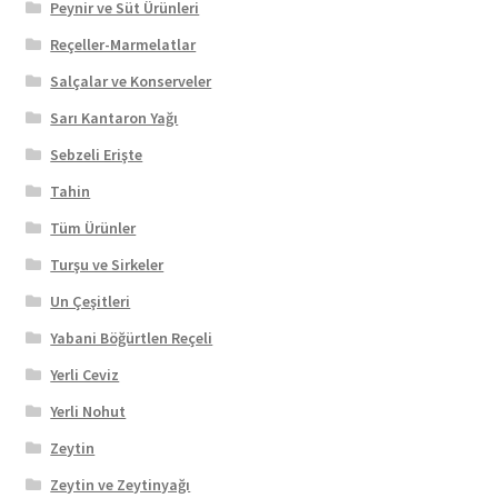
Peynir ve Süt Ürünleri
Reçeller-Marmelatlar
Salçalar ve Konserveler
Sarı Kantaron Yağı
Sebzeli Erişte
Tahin
Tüm Ürünler
Turşu ve Sirkeler
Un Çeşitleri
Yabani Böğürtlen Reçeli
Yerli Ceviz
Yerli Nohut
Zeytin
Zeytin ve Zeytinyağı