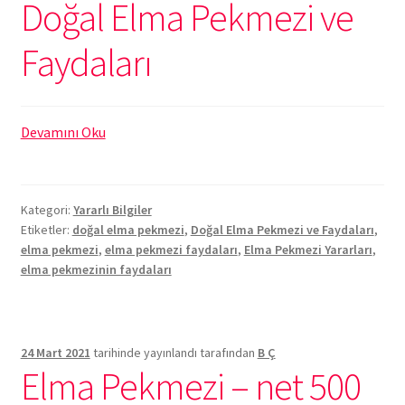
Doğal Elma Pekmezi ve
Faydaları
Doğal
Devamını Oku
Elma
Pekmezi
ve
Kategori:
Yararlı Bilgiler
Faydaları
Etiketler:
doğal elma pekmezi
,
Doğal Elma Pekmezi ve Faydaları
,
elma pekmezi
,
elma pekmezi faydaları
,
Elma Pekmezi Yararları
,
elma pekmezinin faydaları
24 Mart 2021
tarihinde yayınlandı
tarafından
B Ç
Elma Pekmezi – net 500