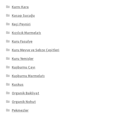
Karnı Kara
Kasap Sucuğu
Keçi Peyniri
Kızılcık Marmelatı
Kuru Fasulye
Kuru Meyve ve Sebze Çeşitleri
Kuru Yemişler
Kuşburnu Çayı
Kuşburnu Marmelatı
Kuskus
Organik Bakliyat
Organik Nohut
Pekmezler