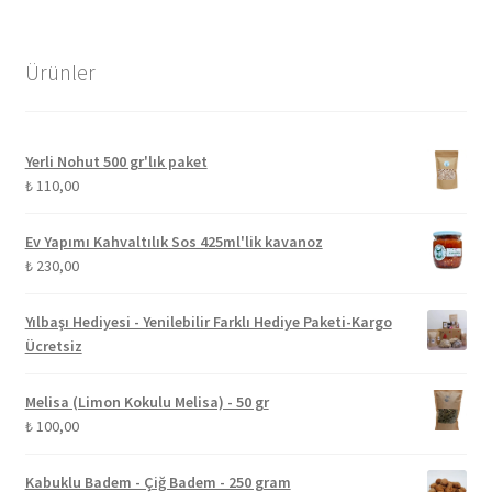
Ürünler
Yerli Nohut 500 gr'lık paket
₺
110,00
Ev Yapımı Kahvaltılık Sos 425ml'lik kavanoz
₺
230,00
Yılbaşı Hediyesi - Yenilebilir Farklı Hediye Paketi-Kargo
Ücretsiz
Melisa (Limon Kokulu Melisa) - 50 gr
₺
100,00
Kabuklu Badem - Çiğ Badem - 250 gram