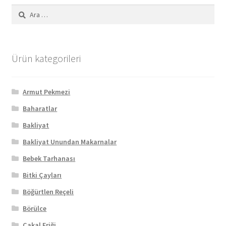
Arama:
Ürün kategorileri
Armut Pekmezi
Baharatlar
Bakliyat
Bakliyat Unundan Makarnalar
Bebek Tarhanası
Bitki Çayları
Böğürtlen Reçeli
Börülce
Çakal Eriği