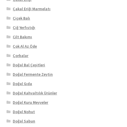
Çakal Eriği Marmelatı
Çiçek Balı
Çiğ Yerfıstığı
Cilt Bakımı
Çok Al Az Öde
Çorbalar
Doğal Bal Çeşitleri
Doğal Fermente Zeytin
Doğal Gıda
Doğal Kahvaltılık Ürünler
Doğal Kuru Meyveler
Doğal Nohut
Doğal Sabun