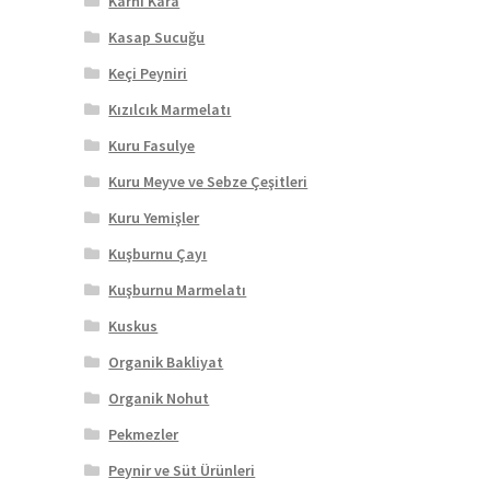
Karnı Kara
Kasap Sucuğu
Keçi Peyniri
Kızılcık Marmelatı
Kuru Fasulye
Kuru Meyve ve Sebze Çeşitleri
Kuru Yemişler
Kuşburnu Çayı
Kuşburnu Marmelatı
Kuskus
Organik Bakliyat
Organik Nohut
Pekmezler
Peynir ve Süt Ürünleri