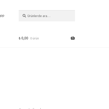
Ara:
Ara
app
₺
0,00
0 ürün