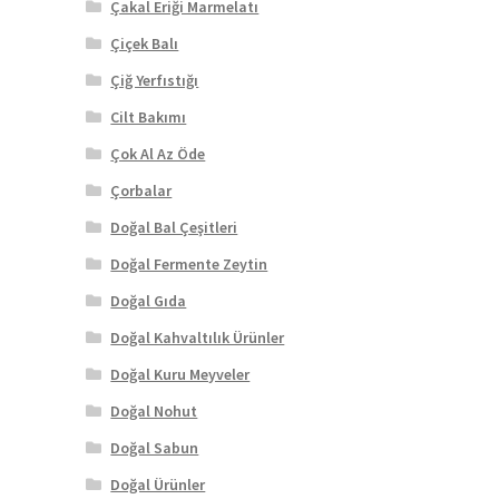
Çakal Eriği Marmelatı
Çiçek Balı
Çiğ Yerfıstığı
Cilt Bakımı
Çok Al Az Öde
Çorbalar
Doğal Bal Çeşitleri
Doğal Fermente Zeytin
Doğal Gıda
Doğal Kahvaltılık Ürünler
Doğal Kuru Meyveler
Doğal Nohut
Doğal Sabun
Doğal Ürünler