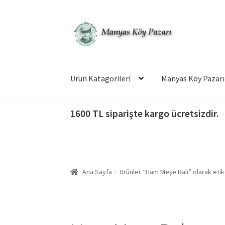
Dolaşıma
İçeriğe
geç
geç
Ürün Katagorileri
Manyas Köy Pazarı
1600 TL siparişte kargo ücretsizdir.
Ana Sayfa
Ürünler “Ham Meşe Balı” olarak etik