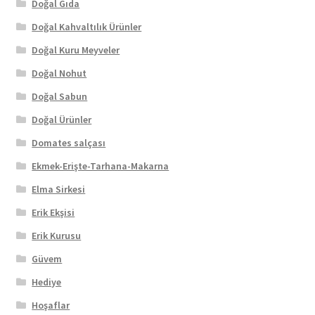
Doğal Gıda
Doğal Kahvaltılık Ürünler
Doğal Kuru Meyveler
Doğal Nohut
Doğal Sabun
Doğal Ürünler
Domates salçası
Ekmek-Erişte-Tarhana-Makarna
Elma Sirkesi
Erik Ekşisi
Erik Kurusu
Güvem
Hediye
Hoşaflar