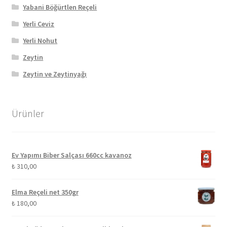
Yabani Böğürtlen Reçeli
Yerli Ceviz
Yerli Nohut
Zeytin
Zeytin ve Zeytinyağı
Ürünler
Ev Yapımı Biber Salçası 660cc kavanoz
₺
310,00
Elma Reçeli net 350gr
₺
180,00