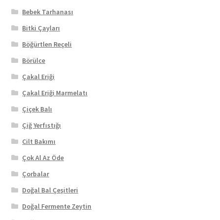
Bebek Tarhanası
Bitki Çayları
Böğürtlen Reçeli
Börülce
Çakal Eriği
Çakal Eriği Marmelatı
Çiçek Balı
Çiğ Yerfıstığı
Cilt Bakımı
Çok Al Az Öde
Çorbalar
Doğal Bal Çeşitleri
Doğal Fermente Zeytin