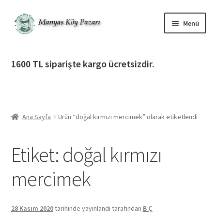
Dolaşıma
İçeriğe
Menü
geç
geç
Alt
Ürün Katagorileri
menüy
1600 TL siparişte kargo ücretsizdir.
genişlet
Alt
Manyas Köy Pazarı
menüy
genişlet
Alt
Bilgilendirme
menüy
Ana Sayfa
Ürün “doğal kırmızı mercimek” olarak etiketlendi
genişlet
Alt
Giriş Yap / Üye Ol
menüy
Etiket:
doğal kırmızı
genişlet
İletişim
mercimek
28 Kasım 2020
tarihinde yayınlandı
tarafından
B Ç