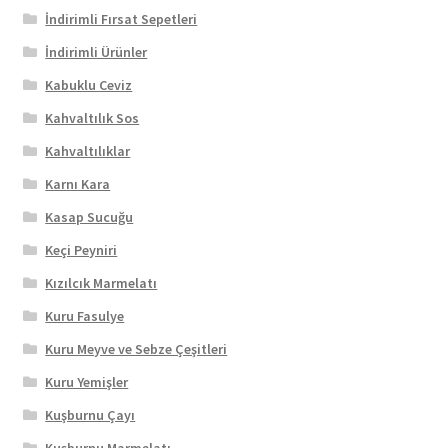
İndirimli Fırsat Sepetleri
İndirimli Ürünler
Kabuklu Ceviz
Kahvaltılık Sos
Kahvaltılıklar
Karnı Kara
Kasap Sucuğu
Keçi Peyniri
Kızılcık Marmelatı
Kuru Fasulye
Kuru Meyve ve Sebze Çeşitleri
Kuru Yemişler
Kuşburnu Çayı