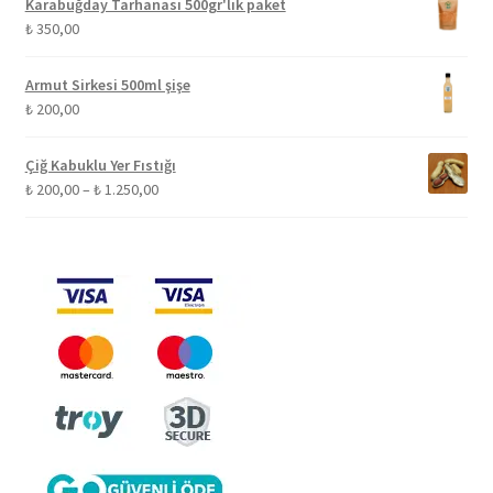
Karabuğday Tarhanası 500gr'lık paket
₺
350,00
Armut Sirkesi 500ml şişe
₺
200,00
Çiğ Kabuklu Yer Fıstığı
Fiyat
₺
200,00
–
₺
1.250,00
aralığı:
₺ 200,00
-
₺ 1.250,00