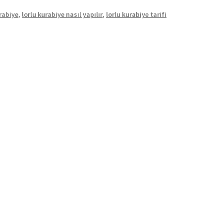
urabiye
,
lorlu kurabiye nasıl yapılır
,
lorlu kurabiye tarifi