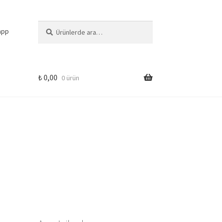
Ara:
Ara
app
₺
0,00
0 ürün