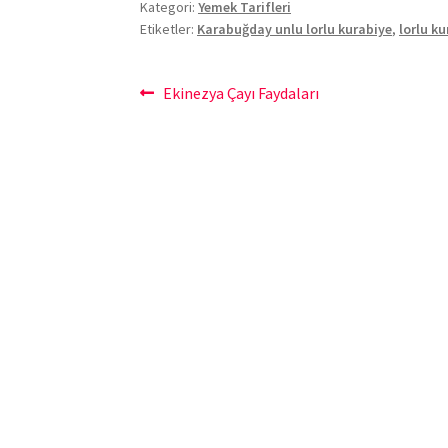
Kategori:
Yemek Tarifleri
Etiketler:
Karabuğday unlu lorlu kurabiye
,
lorlu k
Yazı
Önceki
Ekinezya Çayı Faydaları
yazı:
gezinmesi