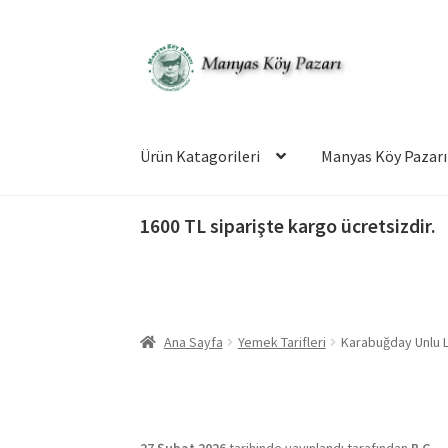
Dolaşıma
İçeriğe
geç
geç
Ürün Katagorileri
Manyas Köy Pazarı
1600 TL siparişte kargo ücretsizdir.
Ana Sayfa
Yemek Tarifleri
Karabuğday Unlu L