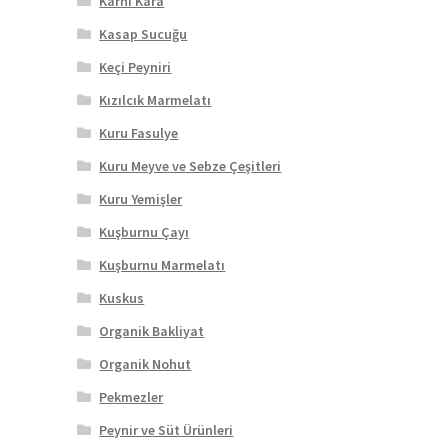
Karnı Kara
Kasap Sucuğu
Keçi Peyniri
Kızılcık Marmelatı
Kuru Fasulye
Kuru Meyve ve Sebze Çeşitleri
Kuru Yemişler
Kuşburnu Çayı
Kuşburnu Marmelatı
Kuskus
Organik Bakliyat
Organik Nohut
Pekmezler
Peynir ve Süt Ürünleri