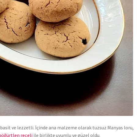
 basit ve lezzetli. İçinde ana malzeme olarak tuzsuz Manyas loru,
öğürtlen reçeli
ile birlikte uyumlu ve güzel oldu.