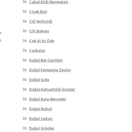
Çakal Eriği Marmelatı
Çiçek Balı
Çiğ Yerfıstığı
Cilt Bakımı
r
.
Çok Al Az Öde
Çorbalar
Doğal Bal Çeşitleri
Doğal Fermente Zeytin
Doğal Gıda
Doğal Kahvaltılık Ürünler
Doğal Kuru Meyveler
Doğal Nohut
Doğal Sabun
Doğal Ürünler