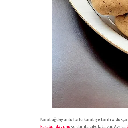
Karabuğday unlu lorlu kurabiye tarifi oldukça
karabuğday unu
ve damla çikolata var. Ayrıca
b