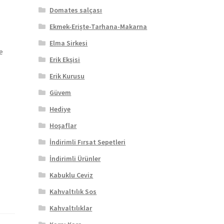
Domates salçası
Ekmek-Erişte-Tarhana-Makarna
Elma Sirkesi
e
Erik Ekşisi
Erik Kurusu
Güvem
Hediye
Hoşaflar
İndirimli Fırsat Sepetleri
İndirimli Ürünler
Kabuklu Ceviz
Kahvaltılık Sos
Kahvaltılıklar