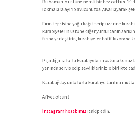
Bu hamurun üstüne nemli bir bez örttün. 10 
lokmalara ayırıp avucunuzda yuvarlayarak şekil
Fırın tepsisine yağlı kağıt serip üzerine kurabi
kurabiyelerin üstüne diğer yumurtanın sarısını
fırına yerleştirin, kurabiyeler hafif kızarana k
Pişirdiğiniz lorlu kurabiyelerin üstünü temiz b
yanında servis edip sevdiklerinizle birlikte tad
Karabuğday unlu lorlu kurabiye tarifini mutlak
Afiyet olsun:)
Instagram hesabımızı
takip edin.