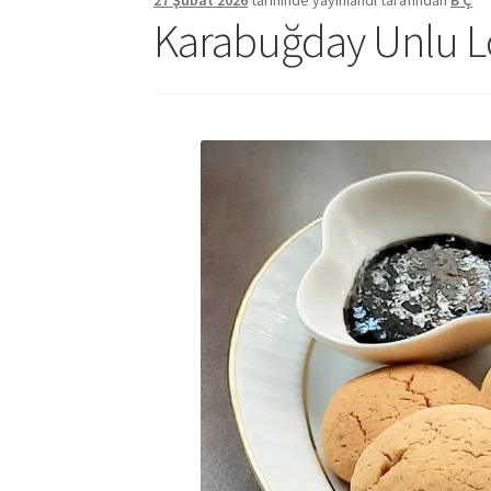
27 Şubat 2026
tarihinde yayınlandı
tarafından
B Ç
Karabuğday Unlu L