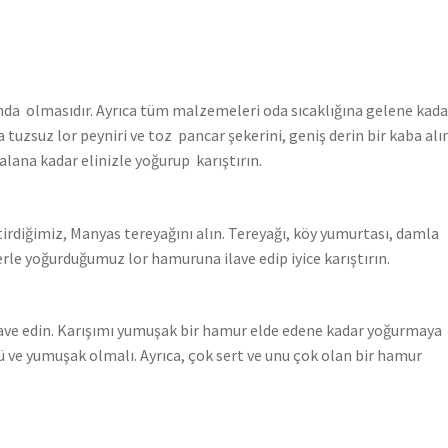
da olmasıdır. Ayrıca tüm malzemeleri oda sıcaklığına gelene kada
tuzsuz lor peyniri ve toz pancar şekerini, geniş derin bir kaba alın
lana kadar elinizle yoğurup karıştırın.
tirdiğimiz, Manyas tereyağını alın. Tereyağı, köy yumurtası, damla
le yoğurduğumuz lor hamuruna ilave edip iyice karıştırın.
ave edin. Karışımı yumuşak bir hamur elde edene kadar yoğurmaya
 ve yumuşak olmalı. Ayrıca, çok sert ve unu çok olan bir hamur