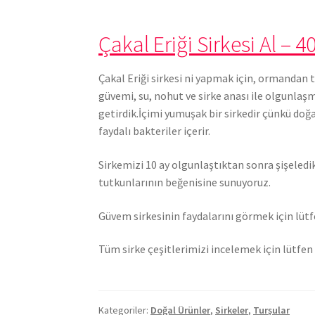
Çakal Eriği Sirkesi Al – 4
Çakal Eriği sirkesi ni yapmak için, ormandan 
güvemi, su, nohut ve sirke anası ile olgunlaş
getirdik.İçimi yumuşak bir sirkedir çünkü doğa
faydalı bakteriler içerir.
Sirkemizi 10 ay olgunlaştıktan sonra şişeledik
tutkunlarının beğenisine sunuyoruz.
Güvem sirkesinin faydalarını görmek için lüt
Tüm sirke çeşitlerimizi incelemek için lütfe
Kategoriler:
Doğal Ürünler
,
Sirkeler
,
Turşular