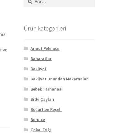
Ürün kategorileri
mız
Armut Pekmezi
r ve
Baharatlar
Bakliyat
Bakliyat Unundan Makarnalar
Bebek Tarhanası
Bitki Çayları
Böğürtlen Reçeli
Börülce
Çakal Eriği