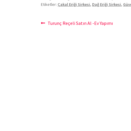
Etiketler:
Çakal Eriği Sirkesi
,
Dağ Eriği Sirkesi
,
Güv
Yazı
Önceki
Turunç Reçeli Satın Al -Ev Yapımı
yazı:
gezinmesi