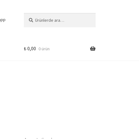
Ara:
Ara
app
₺
0,00
0 ürün