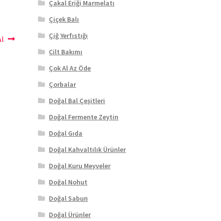
Çakal Eriği Marmelatı
Çiçek Balı
Çiğ Yerfıstığı
Al
Cilt Bakımı
Çok Al Az Öde
Çorbalar
Doğal Bal Çeşitleri
Doğal Fermente Zeytin
Doğal Gıda
Doğal Kahvaltılık Ürünler
Doğal Kuru Meyveler
Doğal Nohut
Doğal Sabun
Doğal Ürünler