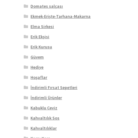
Domates salçası
Ekmek-Erişte-Tarhana-Makarna
Elma Sirkesi
Erik Ekşisi
Erik Kurusu
Güvem
Hediye
Hoşaflar
İndirimli Fırsat Sepetleri
İndirimli Ürünler
Kabuklu Ceviz
Kahvaltılık Sos
Kahvaltılıklar