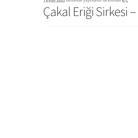
7 Eylül 2021
tarihinde yayınlandı
tarafından
B Ç
Çakal Eriği Sirkesi 