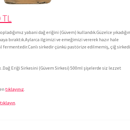
0 TL
topladığımız yabani dağ eriğini (Güvem) kullandık.Güzelce yıkadığı
maya bıraktık.Aylarca ilgimizi ve emeğimizi vererek hazır hale
l fermentedir.Canlı sirkedir çünkü pastörize edilmemiş, çiğ sirkedi
 .Dağ Eriği Sirkesini (Güvem Sirkesi) 500ml şişelerde siz lezzet
fen
tıklayınız
.
n
tıklayın
.