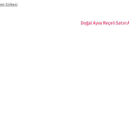
em Sirkesi
Sonraki
Doğal Ayva Reçeli Satın 
yazı: