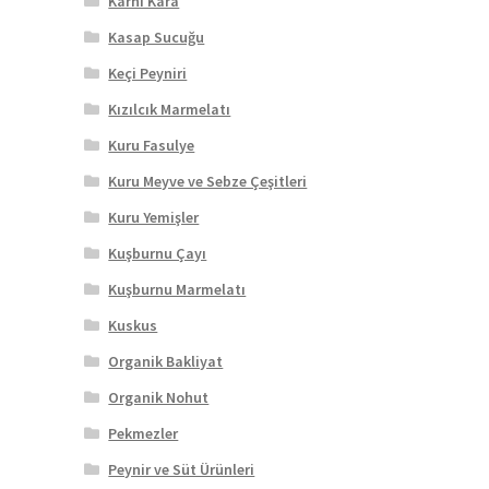
Karnı Kara
Kasap Sucuğu
Keçi Peyniri
Kızılcık Marmelatı
Kuru Fasulye
Kuru Meyve ve Sebze Çeşitleri
Kuru Yemişler
Kuşburnu Çayı
Kuşburnu Marmelatı
Kuskus
Organik Bakliyat
Organik Nohut
Pekmezler
Peynir ve Süt Ürünleri