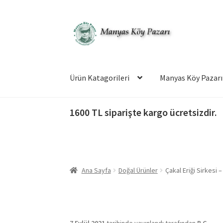
Dolaşıma
İçeriğe
geç
geç
Ürün Katagorileri
Manyas Köy Pazarı
1600 TL siparişte kargo ücretsizdir.
Ana Sayfa
Doğal Ürünler
Çakal Eriği Sirkesi 