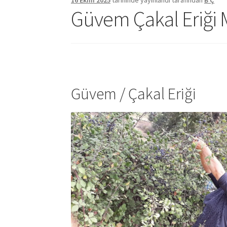
16 Ekim 2025
tarihinde yayınlandı
tarafından
B Ç
Güvem Çakal Eriği 
Güvem / Çakal Eriği