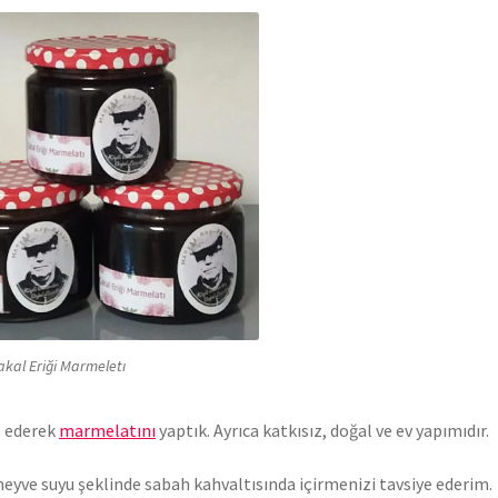
kal Eriği Marmeletı
e ederek
marmelatını
yaptık. Ayrıca katkısız, doğal ve ev yapımıdır.
eyve suyu şeklinde sabah kahvaltısında içirmenizi tavsiye ederim.