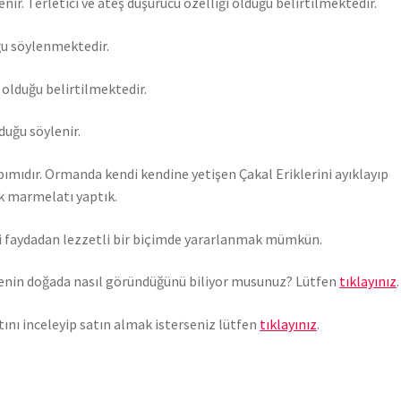
nir. Terletici ve ateş düşürücü özelliği olduğu belirtilmektedir.
ğu söylenmektedir.
ı olduğu belirtilmektedir.
uğu söylenir.
pımıdır. Ormanda kendi kendine yetişen Çakal Eriklerini ayıklayıp
ek marmelatı yaptık.
ği faydadan lezzetli bir biçimde yararlanmak mümkün.
nin doğada nasıl göründüğünü biliyor musunuz? Lütfen
tıklayınız
.
tını inceleyip satın almak isterseniz lütfen
tıklayınız
.