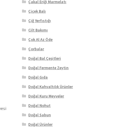
Çakal Eriği Marmelatı
Çiçek Balı
Çiğ Yerfıstığı
Cilt Bakımı
Çok Al Az Öde
Çorbalar
Doğal Bal Çeşitleri
Doğal Fermente Zeytin
Doğal Gıda
Doğal Kahvaltılık Ürünler
Doğal Kuru Meyveler
Doğal Nohut
vesi
Doğal Sabun
Doğal Ürünler