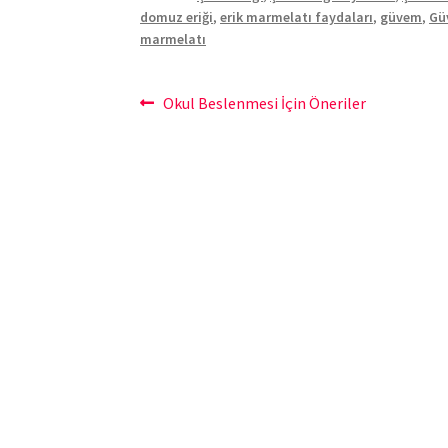
domuz eriği
,
erik marmelatı faydaları
,
güvem
,
Gü
marmelatı
Yazı
Önceki
Okul Beslenmesi İçin Öneriler
yazı:
gezinmesi