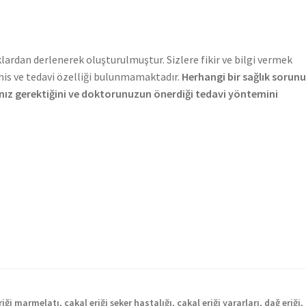
klardan derlenerek oluşturulmuştur. Sizlere fikir ve bilgi vermek
şhis ve tedavi özelliği bulunmamaktadır.
Herhangi bir sağlık sorun
z gerektiğini ve doktorunuzun önerdiği tedavi yöntemini
.
riği marmelatı
,
çakal eriği şeker hastalığı
,
çakal eriği yararları
,
dağ eriği
,