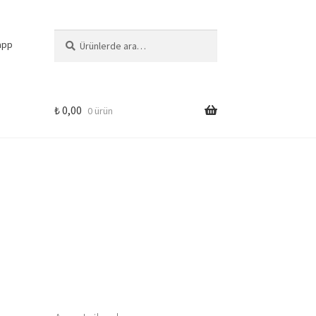
Ara:
Ara
app
₺
0,00
0 ürün