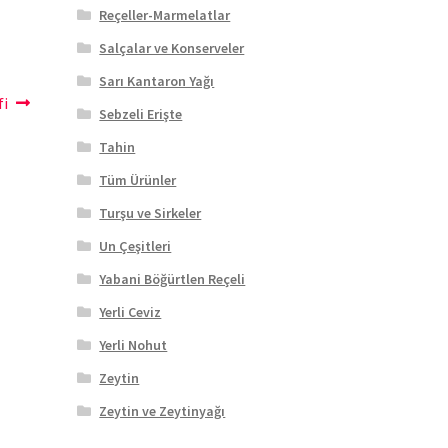
Reçeller-Marmelatlar
Salçalar ve Konserveler
Sarı Kantaron Yağı
fi
Sebzeli Erişte
Tahin
Tüm Ürünler
Turşu ve Sirkeler
Un Çeşitleri
Yabani Böğürtlen Reçeli
Yerli Ceviz
Yerli Nohut
Zeytin
Zeytin ve Zeytinyağı