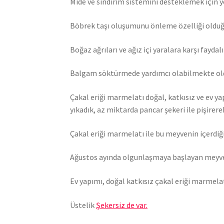
Mide ve sindirim sistemini desteklemek için ye
Böbrek taşı oluşumunu önleme özelliği oldu
Boğaz ağrıları ve ağız içi yaralara karşı faydal
Balgam söktürmede yardımcı olabilmekte old
Çakal eriği marmelatı doğal, katkısız ve ev ya
yıkadık, az miktarda pancar şekeri ile pişirer
Çakal eriği marmelatı ile bu meyvenin içerdi
Ağustos ayında olgunlaşmaya başlayan meyve
Ev yapımı, doğal katkısız çakal eriği marmela
Üstelik
Şekersiz de var.