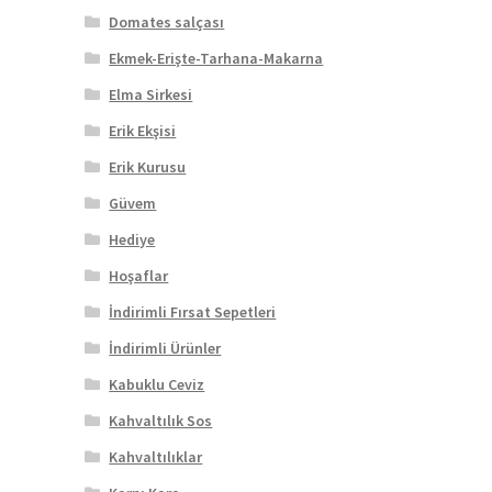
Domates salçası
Ekmek-Erişte-Tarhana-Makarna
Elma Sirkesi
Erik Ekşisi
Erik Kurusu
Güvem
Hediye
Hoşaflar
İndirimli Fırsat Sepetleri
İndirimli Ürünler
Kabuklu Ceviz
Kahvaltılık Sos
Kahvaltılıklar