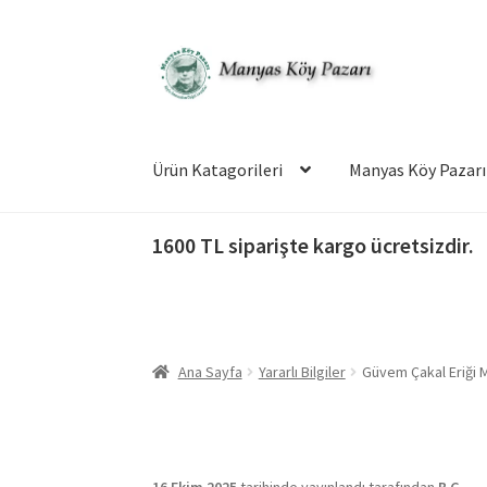
Dolaşıma
İçeriğe
geç
geç
Ürün Katagorileri
Manyas Köy Pazarı
1600 TL siparişte kargo ücretsizdir.
Ana Sayfa
Yararlı Bilgiler
Güvem Çakal Eriği M