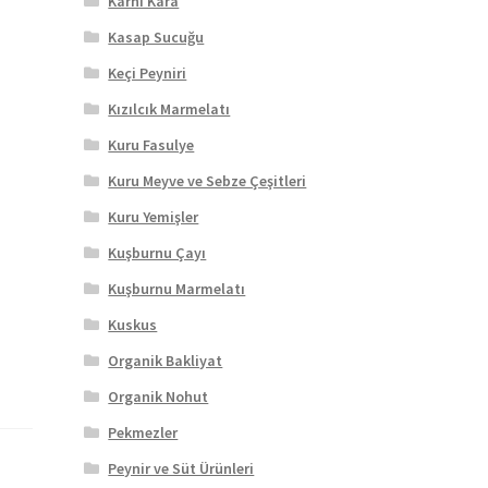
Karnı Kara
Kasap Sucuğu
Keçi Peyniri
Kızılcık Marmelatı
u
Kuru Fasulye
Kuru Meyve ve Sebze Çeşitleri
Kuru Yemişler
Kuşburnu Çayı
Kuşburnu Marmelatı
Kuskus
Organik Bakliyat
Organik Nohut
Pekmezler
Peynir ve Süt Ürünleri