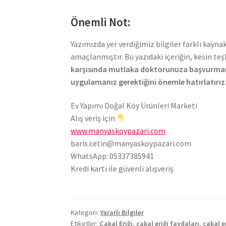
Önemli Not:
Yazımızda yer verdiğimiz bilgiler farklı kayna
amaçlanmıştır. Bu yazıdaki içeriğin, kesin te
karşısında mutlaka doktorunuza başvurmanı
uygulamanız gerektiğini önemle hatırlatırız
Ev Yapımı Doğal Köy Ürünleri Marketi
Alış veriş için
www.manyaskoypazari.com
baris.cetin@manyaskoypazari.com
WhatsApp: 05337385941
Kredi kartı ile güvenli alışveriş
Kategori:
Yararlı Bilgiler
Etiketler:
Çakal Eriği
,
çakal eriği faydaları
,
çakal e