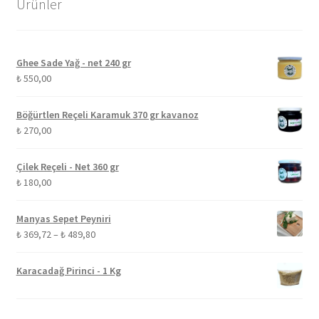
Ürünler
Ghee Sade Yağ - net 240 gr
₺
550,00
Böğürtlen Reçeli Karamuk 370 gr kavanoz
₺
270,00
Çilek Reçeli - Net 360 gr
₺
180,00
Manyas Sepet Peyniri
Fiyat
₺
369,72
–
₺
489,80
aralığı:
₺ 369,72
Karacadağ Pirinci - 1 Kg
-
₺ 489,80