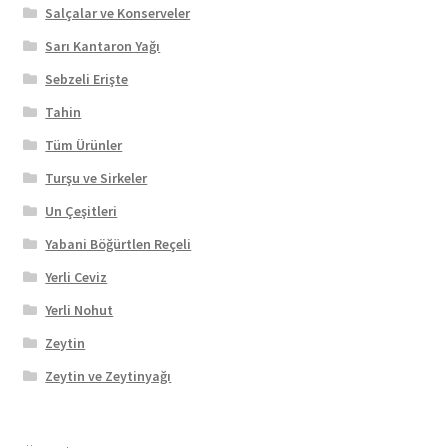
Salçalar ve Konserveler
Sarı Kantaron Yağı
Sebzeli Erişte
Tahin
Tüm Ürünler
Turşu ve Sirkeler
Un Çeşitleri
Yabani Böğürtlen Reçeli
Yerli Ceviz
Yerli Nohut
Zeytin
Zeytin ve Zeytinyağı