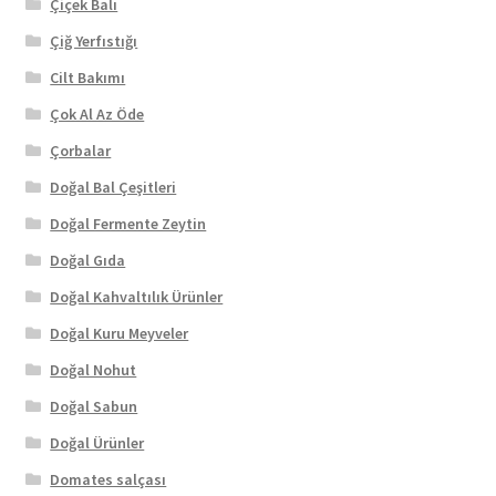
Çiçek Balı
Çiğ Yerfıstığı
Cilt Bakımı
Çok Al Az Öde
Çorbalar
Doğal Bal Çeşitleri
Doğal Fermente Zeytin
Doğal Gıda
Doğal Kahvaltılık Ürünler
Doğal Kuru Meyveler
Doğal Nohut
Doğal Sabun
Doğal Ürünler
Domates salçası