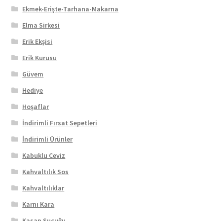
Ekmek-Erişte-Tarhana-Makarna
Elma Sirkesi
Erik Ekşisi
Erik Kurusu
Güvem
Hediye
Hoşaflar
İndirimli Fırsat Sepetleri
İndirimli Ürünler
Kabuklu Ceviz
Kahvaltılık Sos
Kahvaltılıklar
Karnı Kara
Kasap Sucuğu