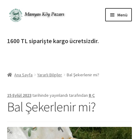
Dolaşıma
İçeriğe
Menü
geç
geç
Alt
Ürün Katagorileri
menüy
1600 TL siparişte kargo ücretsizdir.
genişlet
Alt
Manyas Köy Pazarı
menüy
genişlet
Alt
Bilgilendirme
menüy
Ana Sayfa
Yararlı Bilgiler
Bal Şekerlenir mi?
genişlet
Alt
Giriş Yap / Üye Ol
menüy
genişlet
15 Eylül 2023
tarihinde yayınlandı
tarafından
B Ç
İletişim
Bal Şekerlenir mi?