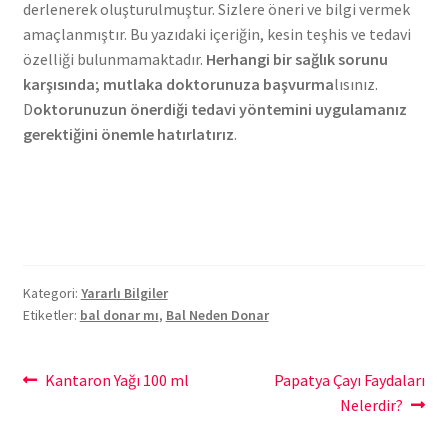
derlenerek oluşturulmuştur. Sizlere öneri ve bilgi vermek
amaçlanmıştır. Bu yazıdaki içeriğin, kesin teşhis ve tedavi
özelliği bulunmamaktadır.
Herhangi bir sağlık sorunu
karşısında; mutlaka doktorunuza başvurma
lısınız.
D
oktorunuzun önerdiği tedavi yöntemini uygulamanız
gerektiğini önemle hatırlatırız
.
Kategori:
Yararlı Bilgiler
Etiketler:
bal donar mı
,
Bal Neden Donar
Yazı
Önceki
Sonraki
Kantaron Yağı 100 ml
Papatya Çayı Faydaları
yazı:
yazı:
Nelerdir?
gezinmesi