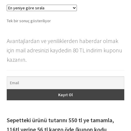
varyasyonu
var.
Seçenekler
Tek bir sonuç gösteriliyor
ürün
sayfasından
seçilebilir
Avantajlardan ve yeniliklerden haberdar olmak
için mail adresinizi kaydedin 80 TL indirim kuponu
kazanın.
Sepetteki ürünü tutarını 550 tl ye tamamla,
116
tl yerine 56 tl kargo öde (kupon kodu