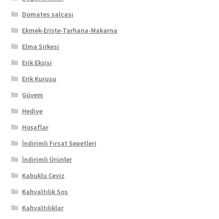
Domates salçası
Ekmek-Erişte-Tarhana-Makarna
Elma Sirkesi
Erik Ekşisi
Erik Kurusu
Güvem
Hediye
Hoşaflar
İndirimli Fırsat Sepetleri
İndirimli Ürünler
Kabuklu Ceviz
Kahvaltılık Sos
Kahvaltılıklar