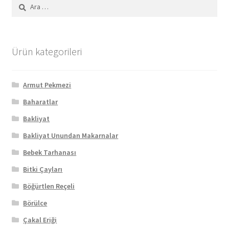
Arama:
Ürün kategorileri
Armut Pekmezi
Baharatlar
Bakliyat
Bakliyat Unundan Makarnalar
Bebek Tarhanası
Bitki Çayları
Böğürtlen Reçeli
Börülce
Çakal Eriği