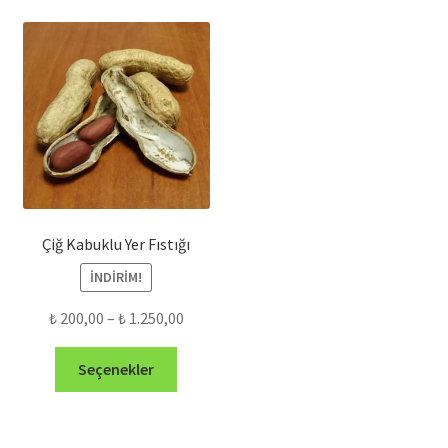
Çiğ Kabuklu Yer Fıstığı
İNDIRIM!
Fiyat
₺
200,00
–
₺
1.250,00
aralığı:
Bu
₺ 200,00
Seçenekler
ürünün
-
birden
₺ 1.250,00
fazla