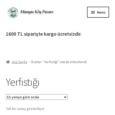
Dolaşıma
İçeriğe
Menü
geç
geç
Alt
Ürün Katagorileri
menüy
1600 TL siparişte kargo ücretsizdir.
genişlet
Alt
Manyas Köy Pazarı
menüy
genişlet
Alt
Bilgilendirme
menüy
Ana Sayfa
Ürünler “Yerfıstığı” olarak etiketlendi
genişlet
Alt
Giriş Yap / Üye Ol
menüy
Yerfıstığı
genişlet
İletişim
Tek bir sonuç gösteriliyor