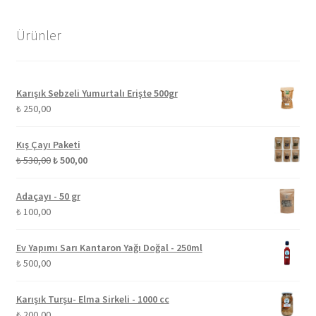
Ürünler
Karışık Sebzeli Yumurtalı Erişte 500gr
₺
250,00
Kış Çayı Paketi
Orijinal
Şu
₺
530,00
₺
500,00
fiyat:
andaki
₺ 530,00.
fiyat:
Adaçayı - 50 gr
₺ 500,00.
₺
100,00
Ev Yapımı Sarı Kantaron Yağı Doğal - 250ml
₺
500,00
Karışık Turşu- Elma Sirkeli - 1000 cc
₺
200,00