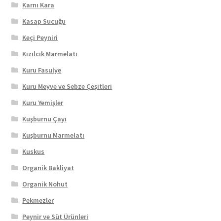
Karnı Kara
Kasap Sucuğu
Keçi Peyniri
Kızılcık Marmelatı
Kuru Fasulye
Kuru Meyve ve Sebze Çeşitleri
Kuru Yemişler
Kuşburnu Çayı
Kuşburnu Marmelatı
Kuskus
Organik Bakliyat
Organik Nohut
Pekmezler
Peynir ve Süt Ürünleri