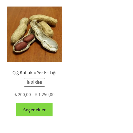
Çiğ Kabuklu Yer Fıstığı
İNDIRIM!
Fiyat
₺
200,00
–
₺
1.250,00
aralığı:
Bu
₺ 200,00
Seçenekler
ürünün
-
birden
₺ 1.250,00
fazla