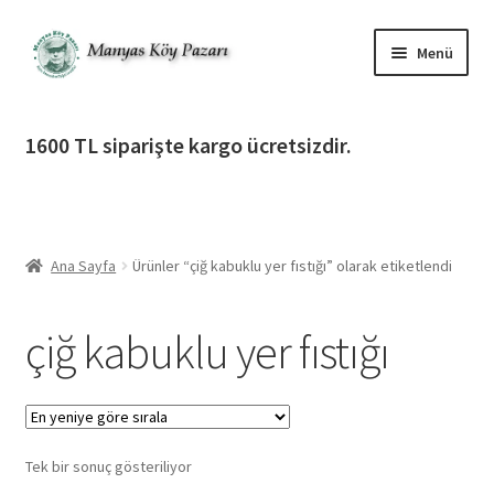
Dolaşıma
İçeriğe
Menü
geç
geç
Alt
Ürün Katagorileri
menüy
1600 TL siparişte kargo ücretsizdir.
genişlet
Alt
Manyas Köy Pazarı
menüy
genişlet
Alt
Bilgilendirme
menüy
Ana Sayfa
Ürünler “çiğ kabuklu yer fıstığı” olarak etiketlendi
genişlet
Alt
Giriş Yap / Üye Ol
menüy
çiğ kabuklu yer fıstığı
genişlet
İletişim
Tek bir sonuç gösteriliyor