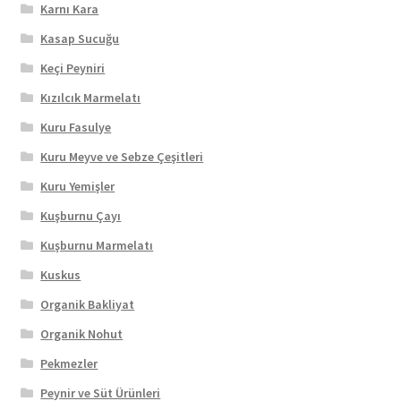
Karnı Kara
Kasap Sucuğu
Keçi Peyniri
Kızılcık Marmelatı
Kuru Fasulye
Kuru Meyve ve Sebze Çeşitleri
Kuru Yemişler
Kuşburnu Çayı
Kuşburnu Marmelatı
Kuskus
Organik Bakliyat
Organik Nohut
Pekmezler
Peynir ve Süt Ürünleri