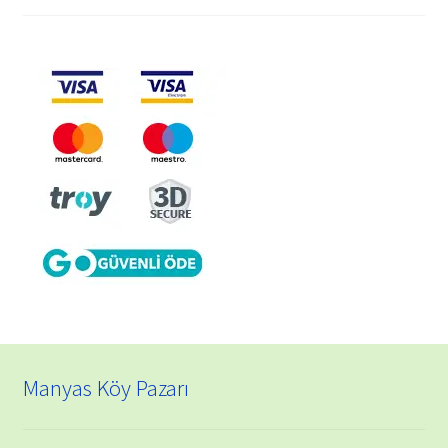
aralığı:
₺ 100,00
-
₺ 350,00
Manyas Köy Pazarı