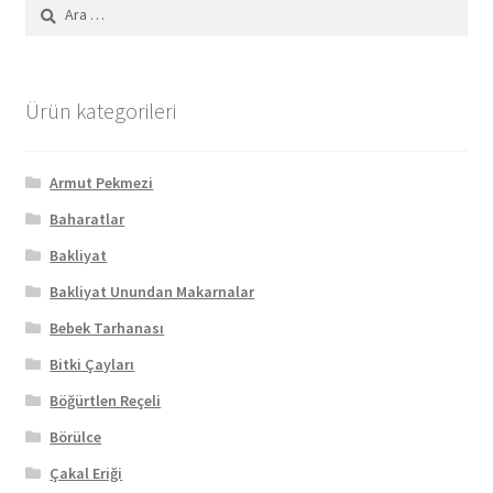
Arama:
Ürün kategorileri
Armut Pekmezi
Baharatlar
Bakliyat
Bakliyat Unundan Makarnalar
Bebek Tarhanası
Bitki Çayları
Böğürtlen Reçeli
Börülce
Çakal Eriği