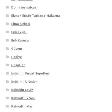
Domates salçası
Ekmek-Erişte-Tarhana-Makarna
Elma Sirkesi
Erik Ekşisi
Erik Kurusu
Güvem
Hediye
Hoşaflar
İndirimli Fırsat Sepetleri
İndirimli Ürünler
Kabuklu Ceviz
Kahvaltılık Sos
Kahvaltılıklar