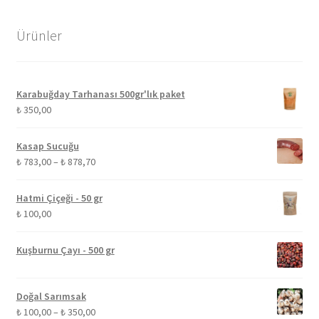
Ürünler
Karabuğday Tarhanası 500gr'lık paket
₺
350,00
Kasap Sucuğu
Fiyat
₺
783,00
–
₺
878,70
aralığı:
₺ 783,00
Hatmi Çiçeği - 50 gr
-
₺
100,00
₺ 878,70
Kuşburnu Çayı - 500 gr
Doğal Sarımsak
Fiyat
₺
100,00
–
₺
350,00