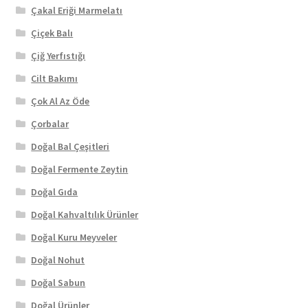
Çakal Eriği Marmelatı
Çiçek Balı
Çiğ Yerfıstığı
Cilt Bakımı
Çok Al Az Öde
Çorbalar
Doğal Bal Çeşitleri
Doğal Fermente Zeytin
Doğal Gıda
Doğal Kahvaltılık Ürünler
Doğal Kuru Meyveler
Doğal Nohut
Doğal Sabun
Doğal Ürünler