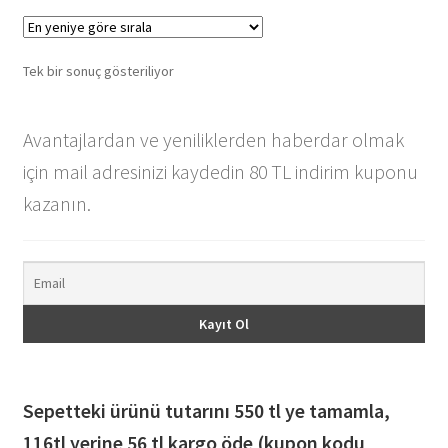
varyasyonu
var.
Seçenekler
Tek bir sonuç gösteriliyor
ürün
sayfasından
seçilebilir
Avantajlardan ve yeniliklerden haberdar olmak
için mail adresinizi kaydedin 80 TL indirim kuponu
kazanın.
Sepetteki ürünü tutarını 550 tl ye tamamla,
116
tl yerine 56 tl kargo öde (kupon kodu