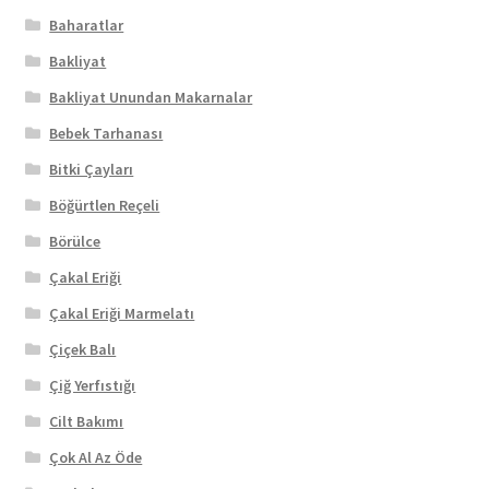
Baharatlar
Bakliyat
Bakliyat Unundan Makarnalar
Bebek Tarhanası
Bitki Çayları
Böğürtlen Reçeli
Börülce
Çakal Eriği
Çakal Eriği Marmelatı
Çiçek Balı
Çiğ Yerfıstığı
Cilt Bakımı
Çok Al Az Öde