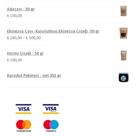
Adaçayı - 50 gr
₺
100,00
Ekinezya Çayı -Kurutulmuş Ekinezya Çiçeği -50 gr
Fiyat
₺
100,00
–
₺
500,00
aralığı:
₺ 100,00
Hatmi Çiçeği - 50 gr
-
₺
100,00
₺ 500,00
Karadut Pekmezi - net 355 gr