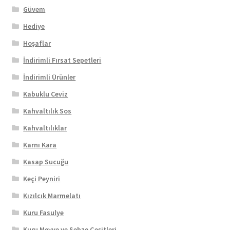
Güvem
Hediye
Hoşaflar
İndirimli Fırsat Sepetleri
İndirimli Ürünler
Kabuklu Ceviz
Kahvaltılık Sos
Kahvaltılıklar
Karnı Kara
Kasap Sucuğu
Keçi Peyniri
Kızılcık Marmelatı
Kuru Fasulye
Kuru Meyve ve Sebze Çeşitleri