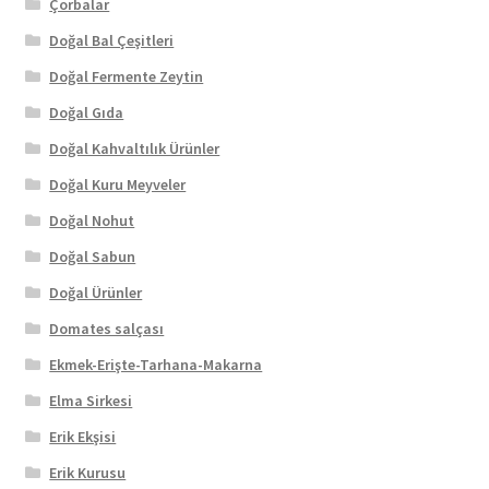
Çorbalar
Doğal Bal Çeşitleri
Doğal Fermente Zeytin
Doğal Gıda
Doğal Kahvaltılık Ürünler
Doğal Kuru Meyveler
Doğal Nohut
Doğal Sabun
Doğal Ürünler
Domates salçası
Ekmek-Erişte-Tarhana-Makarna
Elma Sirkesi
Erik Ekşisi
Erik Kurusu