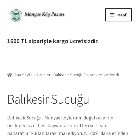
Dolaşıma
İçeriğe
Menü
geç
geç
Alt
Ürün Katagorileri
menüy
1600 TL siparişte kargo ücretsizdir.
genişlet
Alt
Manyas Köy Pazarı
menüy
genişlet
Alt
Bilgilendirme
menüy
Ana Sayfa
Ürünler “Balıkesir Sucuğu” olarak etiketlendi
genişlet
Alt
Giriş Yap / Üye Ol
menüy
Balıkesir Sucuğu
genişlet
İletişim
Balıkesir Sucuğu , Manyas köylerinin doğal otlar ile
beslenen özel besi hayvanlarının etleri ve 1. sınıf
baharatlar kullanılarak imal ediyoruz. 100% dana etinden