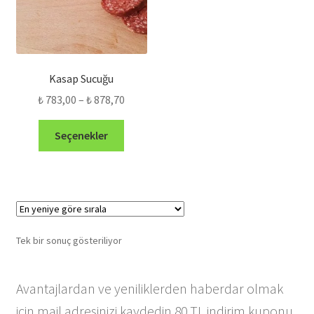
Kasap Sucuğu
Fiyat
₺
783,00
–
₺
878,70
aralığı:
Bu
₺ 783,00
Seçenekler
ürünün
-
birden
₺ 878,70
fazla
varyasyonu
var.
Seçenekler
Tek bir sonuç gösteriliyor
ürün
sayfasından
seçilebilir
Avantajlardan ve yeniliklerden haberdar olmak
için mail adresinizi kaydedin 80 TL indirim kuponu