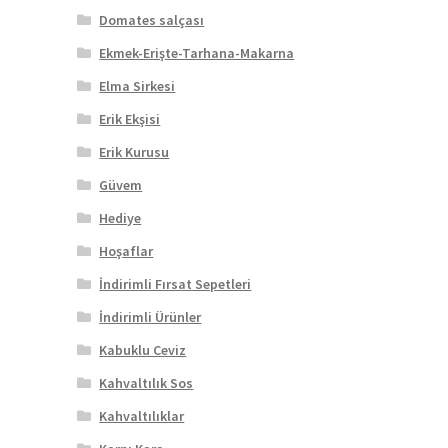
Domates salçası
Ekmek-Erişte-Tarhana-Makarna
Elma Sirkesi
Erik Ekşisi
Erik Kurusu
Güvem
Hediye
Hoşaflar
İndirimli Fırsat Sepetleri
İndirimli Ürünler
Kabuklu Ceviz
Kahvaltılık Sos
Kahvaltılıklar