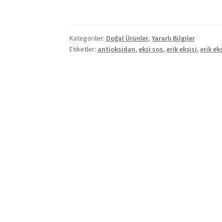
Erik
Ekşisi
ve
Kategoriler:
Doğal Ürünler
,
Yararlı Bilgiler
Faydaları
Etiketler:
antioksidan
,
ekşi sos
,
erik ekşisi
,
erik ek