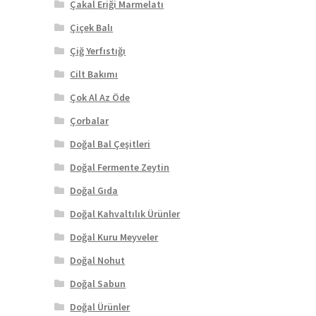
Çakal Eriği Marmelatı
Çiçek Balı
Çiğ Yerfıstığı
Cilt Bakımı
Çok Al Az Öde
Çorbalar
Doğal Bal Çeşitleri
Doğal Fermente Zeytin
Doğal Gıda
Doğal Kahvaltılık Ürünler
Doğal Kuru Meyveler
Doğal Nohut
Doğal Sabun
Doğal Ürünler