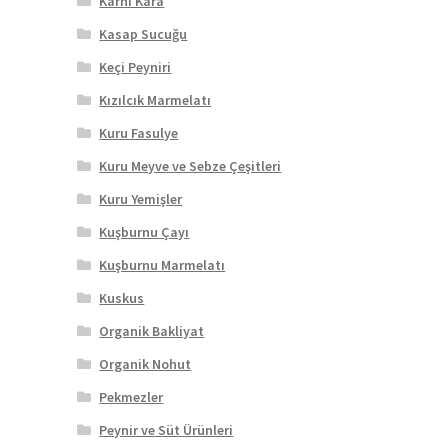
Karnı Kara
Kasap Sucuğu
Keçi Peyniri
Kızılcık Marmelatı
Kuru Fasulye
Kuru Meyve ve Sebze Çeşitleri
Kuru Yemişler
Kuşburnu Çayı
Kuşburnu Marmelatı
Kuskus
Organik Bakliyat
Organik Nohut
Pekmezler
Peynir ve Süt Ürünleri