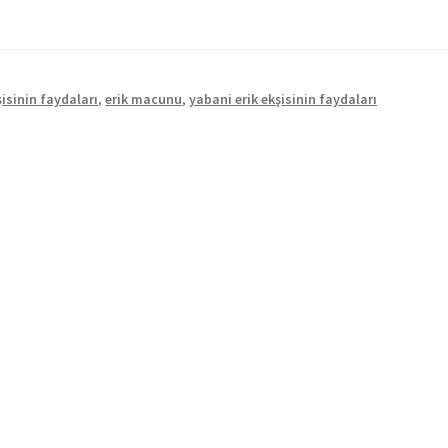
şisinin faydaları
,
erik macunu
,
yabani erik ekşisinin faydaları