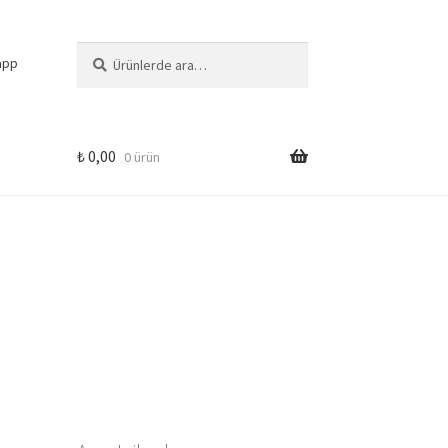
Ara:
Ara
app
₺
0,00
0 ürün