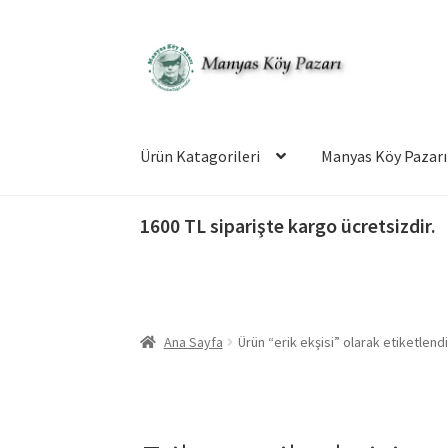
Dolaşıma
İçeriğe
geç
geç
Ürün Katagorileri
Manyas Köy Pazarı
1600 TL siparişte kargo ücretsizdir.
Ana Sayfa
Ürün “erik ekşisi” olarak etiketlendi