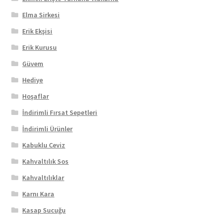
Elma Sirkesi
Erik Ekşisi
Erik Kurusu
Güvem
Hediye
Hoşaflar
İndirimli Fırsat Sepetleri
İndirimli Ürünler
Kabuklu Ceviz
Kahvaltılık Sos
Kahvaltılıklar
Karnı Kara
Kasap Sucuğu