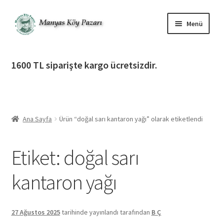
Dolaşıma
İçeriğe
Menü
geç
geç
Alt
Ürün Katagorileri
menüy
1600 TL siparişte kargo ücretsizdir.
genişlet
Alt
Manyas Köy Pazarı
menüy
genişlet
Alt
Bilgilendirme
menüy
Ana Sayfa
Ürün “doğal sarı kantaron yağı” olarak etiketlendi
genişlet
Alt
Giriş Yap / Üye Ol
menüy
Etiket:
doğal sarı
genişlet
İletişim
kantaron yağı
27 Ağustos 2025
tarihinde yayınlandı
tarafından
B Ç