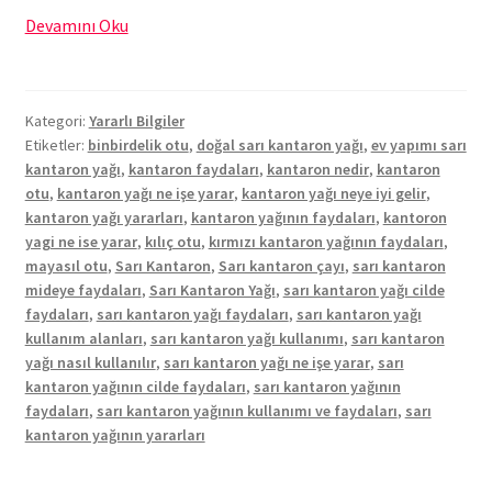
Sarı
Devamını Oku
Kantaron
Yağı
Kullanımı
Kategori:
Yararlı Bilgiler
Etiketler:
binbirdelik otu
,
doğal sarı kantaron yağı
,
ev yapımı sarı
kantaron yağı
,
kantaron faydaları
,
kantaron nedir
,
kantaron
otu
,
kantaron yağı ne işe yarar
,
kantaron yağı neye iyi gelir
,
kantaron yağı yararları
,
kantaron yağının faydaları
,
kantoron
yagi ne ise yarar
,
kılıç otu
,
kırmızı kantaron yağının faydaları
,
mayasıl otu
,
Sarı Kantaron
,
Sarı kantaron çayı
,
sarı kantaron
mideye faydaları
,
Sarı Kantaron Yağı
,
sarı kantaron yağı cilde
faydaları
,
sarı kantaron yağı faydaları
,
sarı kantaron yağı
kullanım alanları
,
sarı kantaron yağı kullanımı
,
sarı kantaron
yağı nasıl kullanılır
,
sarı kantaron yağı ne işe yarar
,
sarı
kantaron yağının cilde faydaları
,
sarı kantaron yağının
faydaları
,
sarı kantaron yağının kullanımı ve faydaları
,
sarı
kantaron yağının yararları