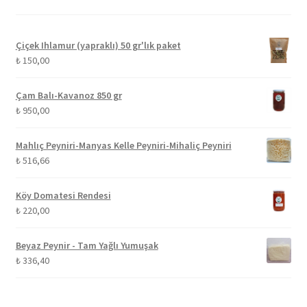
Çiçek Ihlamur (yapraklı) 50 gr'lık paket
₺
150,00
Çam Balı-Kavanoz 850 gr
₺
950,00
Mahlıç Peyniri-Manyas Kelle Peyniri-Mihaliç Peyniri
₺
516,66
Köy Domatesi Rendesi
₺
220,00
Beyaz Peynir - Tam Yağlı Yumuşak
₺
336,40