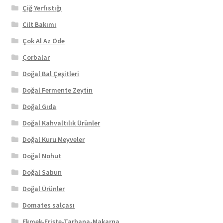
Çiğ Yerfıstığı
Cilt Bakımı
Çok Al Az Öde
Çorbalar
Doğal Bal Çeşitleri
Doğal Fermente Zeytin
Doğal Gıda
Doğal Kahvaltılık Ürünler
Doğal Kuru Meyveler
Doğal Nohut
Doğal Sabun
Doğal Ürünler
Domates salçası
Ekmek-Erişte-Tarhana-Makarna