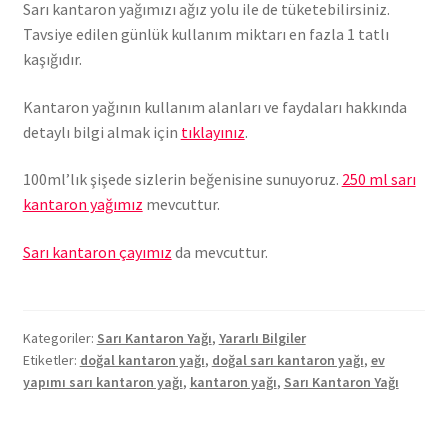
Sarı kantaron yağımızı ağız yolu ile de tüketebilirsiniz.
Tavsiye edilen günlük kullanım miktarı en fazla 1 tatlı
kaşığıdır.
Kantaron yağının kullanım alanları ve faydaları hakkında
detaylı bilgi almak için
tıklayınız
.
100ml’lık şişede sizlerin beğenisine sunuyoruz.
250 ml sarı
kantaron yağımız
mevcuttur.
Sarı kantaron çayımız
da mevcuttur.
Kategoriler:
Sarı Kantaron Yağı
,
Yararlı Bilgiler
Etiketler:
doğal kantaron yağı
,
doğal sarı kantaron yağı
,
ev
yapımı sarı kantaron yağı
,
kantaron yağı
,
Sarı Kantaron Yağı