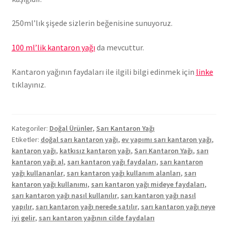
250ml’lık şişede sizlerin beğenisine sunuyoruz.
100 ml’lik kantaron yağı
da mevcuttur.
Kantaron yağının faydaları ile ilgili bilgi edinmek için
linke
tıklayınız.
Kategoriler:
Doğal Ürünler
,
Sarı Kantaron Yağı
Etiketler:
doğal sarı kantaron yağı
,
ev yapımı sarı kantaron yağı
,
kantaron yağı
,
katkısız kantaron yağı
,
Sarı Kantaron Yağı
,
sarı
kantaron yağı al
,
sarı kantaron yağı faydaları
,
sarı kantaron
yağı kullananlar
,
sarı kantaron yağı kullanım alanları
,
sarı
kantaron yağı kullanımı
,
sarı kantaron yağı mideye faydaları
,
sarı kantaron yağı nasıl kullanılır
,
sarı kantaron yağı nasıl
yapılır
,
sarı kantaron yağı nerede satılır
,
sarı kantaron yağı neye
iyi gelir
,
sarı kantaron yağının cilde faydaları