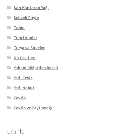
Sarı Kantaron Yağı
Sebzeli Erişte
Tahin
Tüm Ürünler
Turşu ve Sirkeler
Un Çeşitleri
Yabani Böğürtlen Reçeli
Yerli Ceviz
Yerli Nohut
Zeytin
Zeytin ve Zeytinyağı
Ürünler