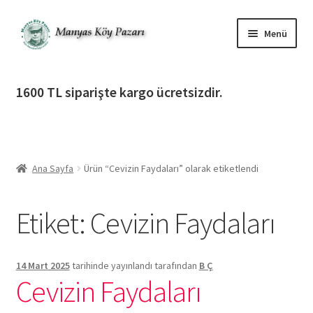
Dolaşıma
İçeriğe
Menü
geç
geç
Alt
Ürün Katagorileri
menüy
1600 TL siparişte kargo ücretsizdir.
genişlet
Alt
Manyas Köy Pazarı
menüy
genişlet
Alt
Bilgilendirme
menüy
Ana Sayfa
Ürün “Cevizin Faydaları” olarak etiketlendi
genişlet
Alt
Giriş Yap / Üye Ol
menüy
Etiket:
Cevizin Faydaları
genişlet
İletişim
14 Mart 2025
tarihinde yayınlandı
tarafından
B Ç
Cevizin Faydaları