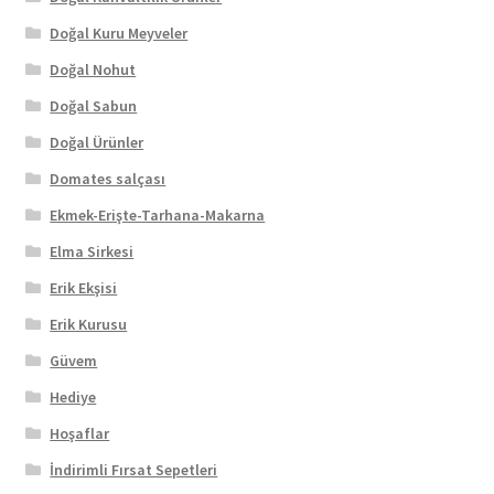
Doğal Kuru Meyveler
Doğal Nohut
Doğal Sabun
Doğal Ürünler
Domates salçası
Ekmek-Erişte-Tarhana-Makarna
Elma Sirkesi
Erik Ekşisi
Erik Kurusu
Güvem
Hediye
Hoşaflar
İndirimli Fırsat Sepetleri