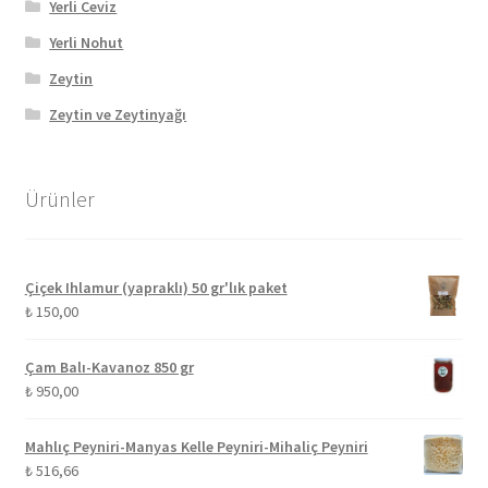
Yerli Ceviz
Yerli Nohut
Zeytin
Zeytin ve Zeytinyağı
Ürünler
Çiçek Ihlamur (yapraklı) 50 gr'lık paket
₺
150,00
Çam Balı-Kavanoz 850 gr
₺
950,00
Mahlıç Peyniri-Manyas Kelle Peyniri-Mihaliç Peyniri
₺
516,66