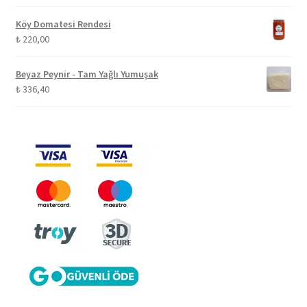
Köy Domatesi Rendesi
₺
220,00
Beyaz Peynir - Tam Yağlı Yumuşak
₺
336,40