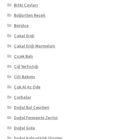
Bitki Çayları
Böğürtlen Reçeli
Börülce
Çakal Eriği
Çakal Eriği Marmelatı
Çiçek Balı
Çiğ Yerfıstığı
Cilt Bakımı
Çok Al Az Öde
Çorbalar
Doğal Bal Çeşitleri
Doğal Fermente Zeytin
Doğal Gıda
Doğal Kahvaltılık Ürünler