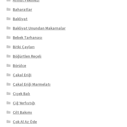
Baharatlar
Bakliyat
Bakliyat Unundan Makarnalar
Bebek Tarhanası
Bitki Çayları
Böğürtlen Reçeli
Börülce
Çakal Eriği
Çakal Eriği Marmelatı
Çiçek Balı
Çiğ Yerfıstığı
Cilt Bakımı
Çok Al Az Öde