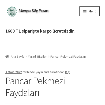
Dolaşıma
İçeriğe
Menü
geç
geç
Alt
Ürün Katagorileri
menüy
1600 TL siparişte kargo ücretsizdir.
genişlet
Alt
Manyas Köy Pazarı
menüy
genişlet
Alt
Bilgilendirme
menüy
Ana Sayfa
Yararlı Bilgiler
Pancar Pekmezi Faydaları
genişlet
Alt
Giriş Yap / Üye Ol
menüy
genişlet
4 Mart 2022
tarihinde yayınlandı
tarafından
B Ç
İletişim
Pancar Pekmezi
Faydaları