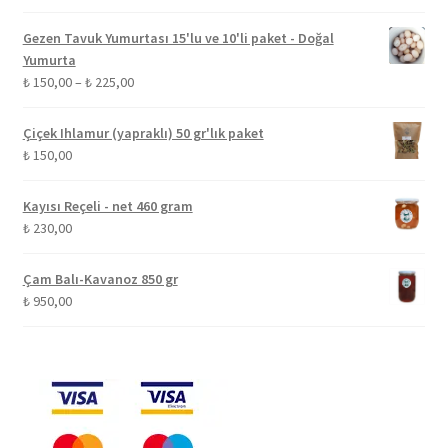
fiyat:
andaki
₺ 530,00.
fiyat:
Gezen Tavuk Yumurtası 15'lu ve 10'li paket - Doğal
₺ 500,00.
Yumurta
Fiyat
₺
150,00
–
₺
225,00
aralığı:
₺ 150,00
Çiçek Ihlamur (yapraklı) 50 gr'lık paket
-
₺
150,00
₺ 225,00
Kayısı Reçeli - net 460 gram
₺
230,00
Çam Balı-Kavanoz 850 gr
₺
950,00