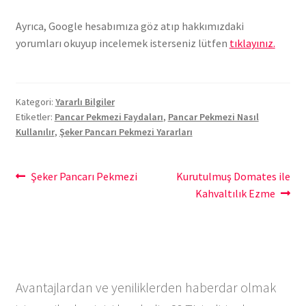
Ayrıca, Google hesabımıza göz atıp hakkımızdaki
yorumları okuyup incelemek isterseniz lütfen
tıklayınız.
Kategori:
Yararlı Bilgiler
Etiketler:
Pancar Pekmezi Faydaları
,
Pancar Pekmezi Nasıl
Kullanılır
,
Şeker Pancarı Pekmezi Yararları
Yazı
Önceki
Sonraki
Şeker Pancarı Pekmezi
Kurutulmuş Domates ile
yazı:
yazı:
Kahvaltılık Ezme
gezinmesi
Avantajlardan ve yeniliklerden haberdar olmak