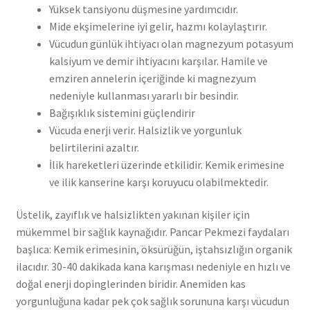
Yüksek tansiyonu düşmesine yardımcıdır.
Mide ekşimelerine iyi gelir, hazmı kolaylaştırır.
Vücudun günlük ihtiyacı olan magnezyum potasyum
kalsiyum ve demir ihtiyacını karşılar. Hamile ve
emziren annelerin içeriğinde ki magnezyum
nedeniyle kullanması yararlı bir besindir.
Bağışıklık sistemini güçlendirir
Vücuda enerji verir. Halsizlik ve yorgunluk
belirtilerini azaltır.
İlik hareketleri üzerinde etkilidir. Kemik erimesine
ve ilik kanserine karşı koruyucu olabilmektedir.
Üstelik, zayıflık ve halsizlikten yakınan kişiler için
mükemmel bir sağlık kaynağıdır. Pancar Pekmezi faydaları
başlıca: Kemik erimesinin, öksürüğün, iştahsızlığın organik
ilacıdır. 30-40 dakikada kana karışması nedeniyle en hızlı ve
doğal enerji dopinglerinden biridir. Anemiden kas
yorgunluğuna kadar pek çok sağlık sorununa karşı vücudun