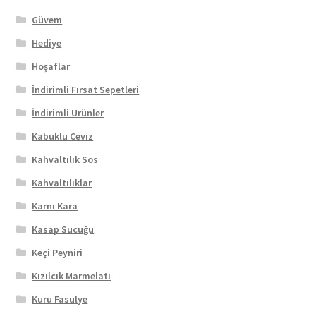
Güvem
Hediye
Hoşaflar
İndirimli Fırsat Sepetleri
İndirimli Ürünler
Kabuklu Ceviz
Kahvaltılık Sos
Kahvaltılıklar
Karnı Kara
Kasap Sucuğu
Keçi Peyniri
Kızılcık Marmelatı
Kuru Fasulye