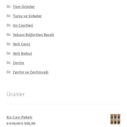
Tüm Ürünler
Turşu ve Sirkeler
Un Çeşitleri
Yabani Böğürtlen Reçeli
Yerli Ceviz
Yerli Nohut
Zeytin
Zeytin ve Zeytinyağı
Ürünler
Kış Çayı Paketi
Orijinal
Şu
₺
530,00
₺
500,00