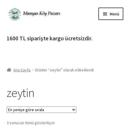
Dolaşıma
İçeriğe
Menü
geç
geç
Alt
Ürün Katagorileri
menüy
1600 TL siparişte kargo ücretsizdir.
genişlet
Alt
Manyas Köy Pazarı
menüy
genişlet
Alt
Bilgilendirme
menüy
Ana Sayfa
Ürünler “zeytin” olarak etiketlendi
genişlet
Alt
Giriş Yap / Üye Ol
menüy
zeytin
genişlet
İletişim
En
3 sonucun tümü gösteriliyor
yeniye