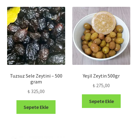
göre
sıralandı
Tuzsuz Sele Zeytini – 500
Yeşil Zeytin 500gr
gram
₺
275,00
₺
325,00
Sepete Ekle
Sepete Ekle