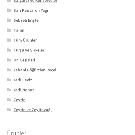
Salçalar ve Konserveler
Sarı Kantaron Yağı
Sebzeli Erişte
Tahin
Tüm Ürünler
Turşu ve Sirkeler
Un Çeşitleri
Yabani Böğürtlen Reçeli
Yerli Ceviz
Yerli Nohut
Zeytin
Zeytin ve Zeytinyağı
Ürünler