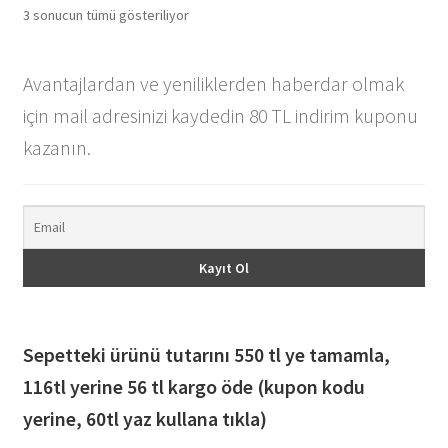
En
3 sonucun tümü gösteriliyor
yeniye
göre
Avantajlardan ve yeniliklerden haberdar olmak
sıralandı
için mail adresinizi kaydedin 80 TL indirim kuponu
kazanın.
Sepetteki ürünü tutarını 550 tl ye tamamla,
116
tl yerine 56 tl kargo öde (kupon kodu
yerine, 60tl yaz kullana tıkla)