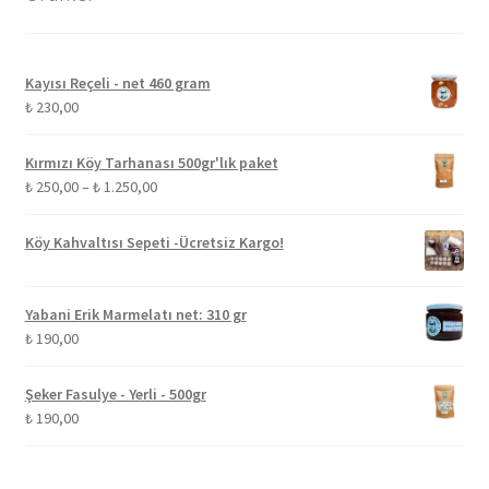
Kayısı Reçeli - net 460 gram
₺
230,00
Kırmızı Köy Tarhanası 500gr'lık paket
Fiyat
₺
250,00
–
₺
1.250,00
aralığı:
₺ 250,00
Köy Kahvaltısı Sepeti -Ücretsiz Kargo!
-
₺ 1.250,00
Yabani Erik Marmelatı net: 310 gr
₺
190,00
Şeker Fasulye - Yerli - 500gr
₺
190,00