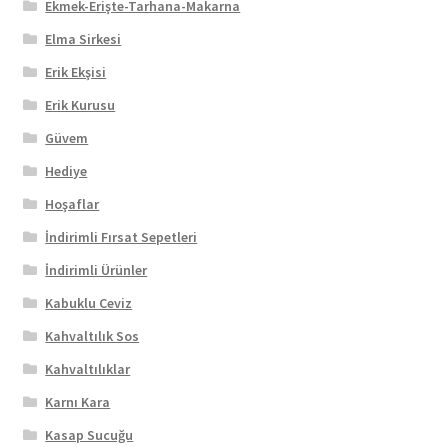
Ekmek-Erişte-Tarhana-Makarna
Elma Sirkesi
Erik Ekşisi
Erik Kurusu
Güvem
Hediye
Hoşaflar
İndirimli Fırsat Sepetleri
İndirimli Ürünler
Kabuklu Ceviz
Kahvaltılık Sos
Kahvaltılıklar
Karnı Kara
Kasap Sucuğu