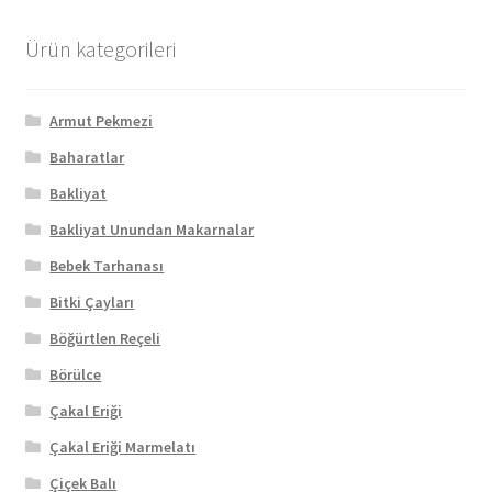
Ürün kategorileri
Armut Pekmezi
Baharatlar
Bakliyat
Bakliyat Unundan Makarnalar
Bebek Tarhanası
Bitki Çayları
Böğürtlen Reçeli
Börülce
Çakal Eriği
Çakal Eriği Marmelatı
Çiçek Balı