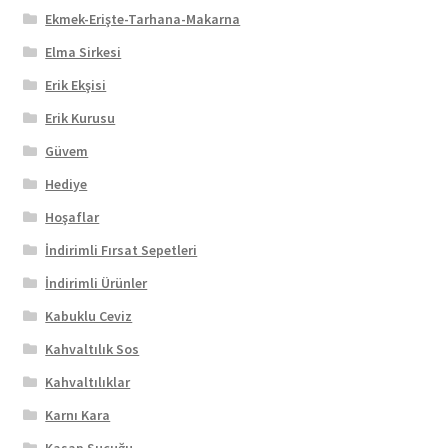
Ekmek-Erişte-Tarhana-Makarna
Elma Sirkesi
Erik Ekşisi
Erik Kurusu
Güvem
Hediye
Hoşaflar
İndirimli Fırsat Sepetleri
İndirimli Ürünler
Kabuklu Ceviz
Kahvaltılık Sos
Kahvaltılıklar
Karnı Kara
Kasap Sucuğu