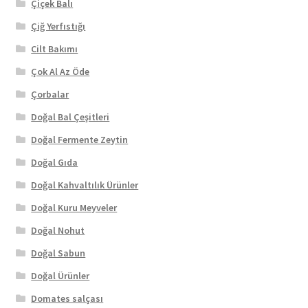
Çiçek Balı
Çiğ Yerfıstığı
Cilt Bakımı
Çok Al Az Öde
Çorbalar
Doğal Bal Çeşitleri
Doğal Fermente Zeytin
Doğal Gıda
Doğal Kahvaltılık Ürünler
Doğal Kuru Meyveler
Doğal Nohut
Doğal Sabun
Doğal Ürünler
Domates salçası