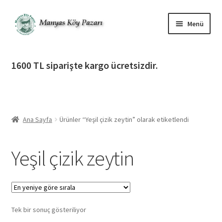
Dolaşıma
İçeriğe
Menü
geç
geç
Alt
Ürün Katagorileri
menüy
1600 TL siparişte kargo ücretsizdir.
genişlet
Alt
Manyas Köy Pazarı
menüy
genişlet
Alt
Bilgilendirme
menüy
Ana Sayfa
Ürünler “Yeşil çizik zeytin” olarak etiketlendi
genişlet
Alt
Giriş Yap / Üye Ol
menüy
Yeşil çizik zeytin
genişlet
İletişim
Tek bir sonuç gösteriliyor