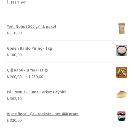
Ürünler
Yerli Nohut 500 gr'lık paket
₺
110,00
Gönen Baldo Pirinç - 1kg
₺
180,00
Çiğ Kabuklu Yer Fıstığı
Fiyat
₺
200,00
–
₺
1.250,00
aralığı:
₺ 200,00
İsli Peynir - Füme Çerkez Peyniri
-
₺
362,10
₺ 1.250,00
Vişne Reçeli Çekirdeksiz - net 460 gram
₺
320,00