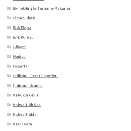
Ekmek-Erişte-Tarhana-Makarna
Elma Sirkesi
Erik Ekşisi
Erik Kurusu
Güvem
Hediye
Hoşaflar
İndirimli Fırsat Sepetleri
İndirimli Ürünler
Kabuklu Ceviz
Kahvaltılık Sos
Kahvaltılıklar
Karnı Kara