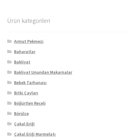
Ürün kategorileri
Armut Pekmezi
Baharatlar
Bakliyat
Bakliyat Unundan Makarnalar
Bebek Tarhanası
Bitki Çayları
Böğürtlen Reçeli
Börülce
Çakal Eriği
Çakal Eriği Marmelatı