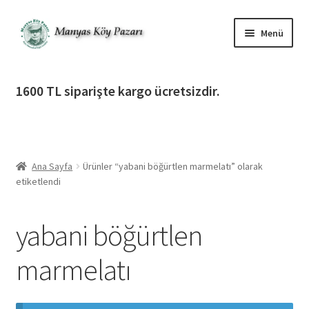
Dolaşıma
İçeriğe
Menü
geç
geç
Alt
Ürün Katagorileri
menüy
1600 TL siparişte kargo ücretsizdir.
genişlet
Alt
Manyas Köy Pazarı
menüy
genişlet
Alt
Bilgilendirme
menüy
Ana Sayfa
Ürünler “yabani böğürtlen marmelatı” olarak
genişlet
Alt
Giriş Yap / Üye Ol
etiketlendi
menüy
genişlet
İletişim
yabani böğürtlen
marmelatı