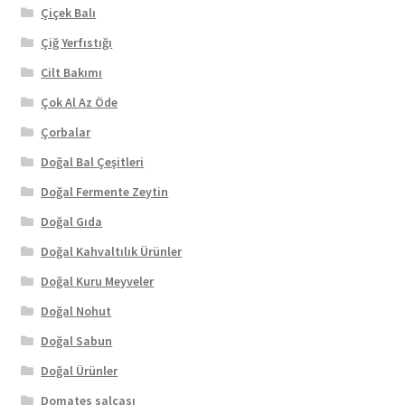
Çiçek Balı
Çiğ Yerfıstığı
Cilt Bakımı
Çok Al Az Öde
Çorbalar
Doğal Bal Çeşitleri
Doğal Fermente Zeytin
Doğal Gıda
Doğal Kahvaltılık Ürünler
Doğal Kuru Meyveler
Doğal Nohut
Doğal Sabun
Doğal Ürünler
Domates salçası