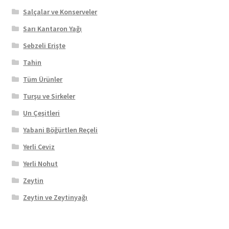
Salçalar ve Konserveler
Sarı Kantaron Yağı
Sebzeli Erişte
Tahin
Tüm Ürünler
Turşu ve Sirkeler
Un Çeşitleri
Yabani Böğürtlen Reçeli
Yerli Ceviz
Yerli Nohut
Zeytin
Zeytin ve Zeytinyağı