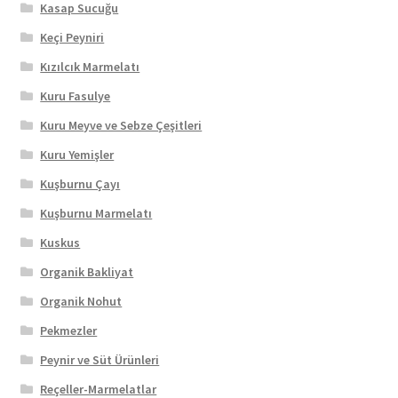
Kasap Sucuğu
Keçi Peyniri
Kızılcık Marmelatı
Kuru Fasulye
Kuru Meyve ve Sebze Çeşitleri
Kuru Yemişler
Kuşburnu Çayı
Kuşburnu Marmelatı
Kuskus
Organik Bakliyat
Organik Nohut
Pekmezler
Peynir ve Süt Ürünleri
Reçeller-Marmelatlar