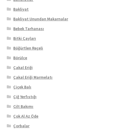
Bakliyat
Bakliyat Unundan Makarnalar
Bebek Tarhanası
Bitki Çayları
Böğürtlen Reçeli
Börülce
Çakal Eriği
Çakal Eriği Marmelatı
Çiçek Balı
Çiğ Yerfıstığı
Cilt Bakımı
Çok Al Az Öde
Çorbalar