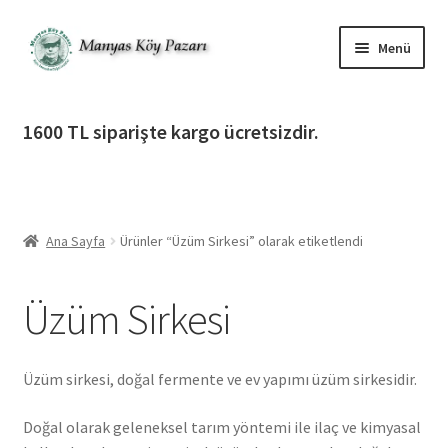
Dolaşıma
İçeriğe
Menü
geç
geç
Alt
Ürün Katagorileri
menüy
1600 TL siparişte kargo ücretsizdir.
genişlet
Alt
Manyas Köy Pazarı
menüy
genişlet
Alt
Bilgilendirme
menüy
Ana Sayfa
Ürünler “Üzüm Sirkesi” olarak etiketlendi
genişlet
Alt
Giriş Yap / Üye Ol
menüy
Üzüm Sirkesi
genişlet
İletişim
Üzüm sirkesi, doğal fermente ve ev yapımı üzüm sirkesidir.
Doğal olarak geleneksel tarım yöntemi ile ilaç ve kimyasal