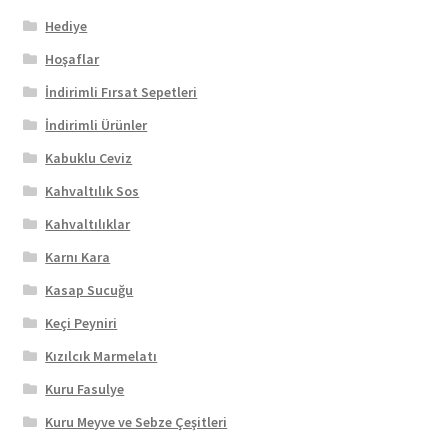
Hediye
Hoşaflar
İndirimli Fırsat Sepetleri
İndirimli Ürünler
Kabuklu Ceviz
Kahvaltılık Sos
Kahvaltılıklar
Karnı Kara
Kasap Sucuğu
Keçi Peyniri
Kızılcık Marmelatı
Kuru Fasulye
Kuru Meyve ve Sebze Çeşitleri