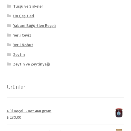
Turşu ve Sirkeler
Un Çeşitleri
Yabani Böğürtlen Reçeli
Yerli Ceviz
Yerli Nohut
Zeytin
Zeytin ve Zeytinyağı
Ürünler
Gül Reçeli - net 460 gram
₺
230,00