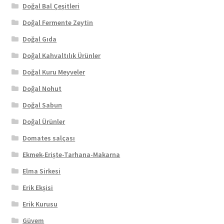
Doğal Bal Çeşitleri
Doğal Fermente Zeytin
Doğal Gıda
Doğal Kahvaltılık Ürünler
Doğal Kuru Meyveler
Doğal Nohut
Doğal Sabun
Doğal Ürünler
Domates salçası
Ekmek-Erişte-Tarhana-Makarna
Elma Sirkesi
Erik Ekşisi
Erik Kurusu
Güvem