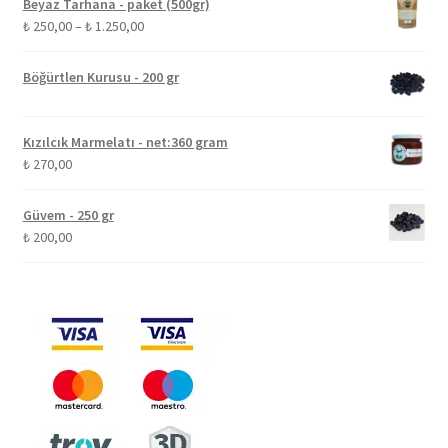
Beyaz Tarhana - paket (500gr)
Fiyat
₺
250,00
–
₺
1.250,00
aralığı:
₺ 250,00
Böğürtlen Kurusu - 200 gr
-
₺ 1.250,00
Kızılcık Marmelatı - net:360 gram
₺
270,00
Güvem - 250 gr
₺
200,00