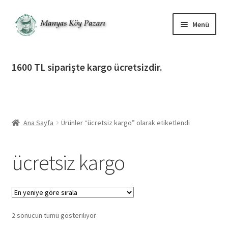
Dolaşıma
İçeriğe
Menü
geç
geç
Alt
Ürün Katagorileri
menüy
1600 TL siparişte kargo ücretsizdir.
genişlet
Alt
Manyas Köy Pazarı
menüy
genişlet
Alt
Bilgilendirme
menüy
Ana Sayfa
Ürünler “ücretsiz kargo” olarak etiketlendi
genişlet
Alt
Giriş Yap / Üye Ol
menüy
ücretsiz kargo
genişlet
İletişim
En
2 sonucun tümü gösteriliyor
yeniye