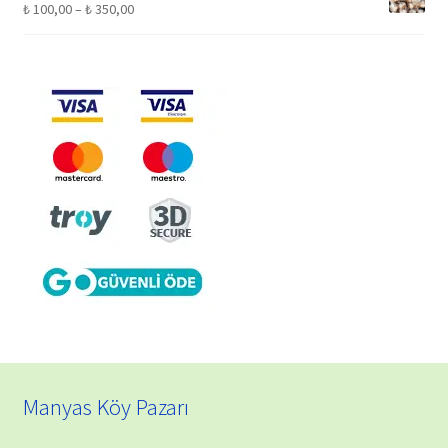
Fiyat
₺
100,00
–
₺
350,00
aralığı:
₺ 100,00
-
₺ 350,00
Manyas Köy Pazarı