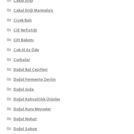
Çakal Eriği
Çakal Eriği Marmelatı
Çiçek Balı
Çiğ Yerfıstığı
Cilt Bakımı
Çok Al Az Öde
Çorbalar
Doğal Bal Çeşitleri
Doğal Fermente Zeytin
Doğal Gıda
Doğal Kahvaltılık Ürünler
Doğal Kuru Meyveler
Doğal Nohut
Doğal Sabun