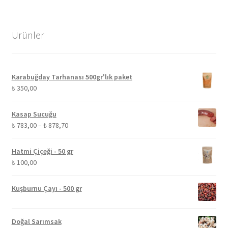
Ürünler
Karabuğday Tarhanası 500gr'lık paket
₺
350,00
Kasap Sucuğu
Fiyat
₺
783,00
–
₺
878,70
aralığı:
₺ 783,00
Hatmi Çiçeği - 50 gr
-
₺
100,00
₺ 878,70
Kuşburnu Çayı - 500 gr
Doğal Sarımsak