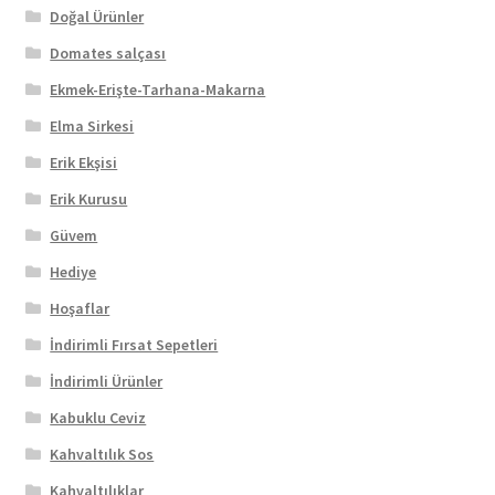
Doğal Ürünler
Domates salçası
Ekmek-Erişte-Tarhana-Makarna
Elma Sirkesi
Erik Ekşisi
Erik Kurusu
Güvem
Hediye
Hoşaflar
İndirimli Fırsat Sepetleri
İndirimli Ürünler
Kabuklu Ceviz
Kahvaltılık Sos
Kahvaltılıklar