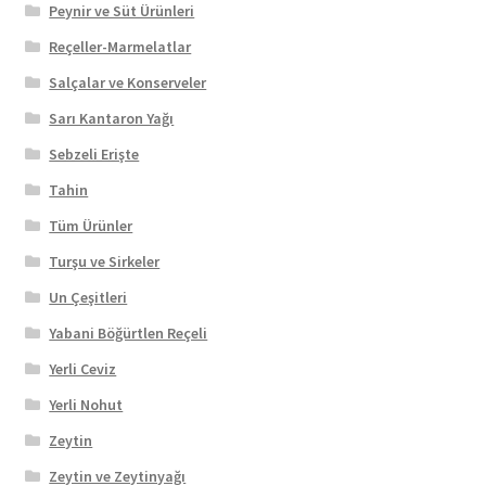
Peynir ve Süt Ürünleri
Reçeller-Marmelatlar
Salçalar ve Konserveler
Sarı Kantaron Yağı
Sebzeli Erişte
Tahin
Tüm Ürünler
Turşu ve Sirkeler
Un Çeşitleri
Yabani Böğürtlen Reçeli
Yerli Ceviz
Yerli Nohut
Zeytin
Zeytin ve Zeytinyağı