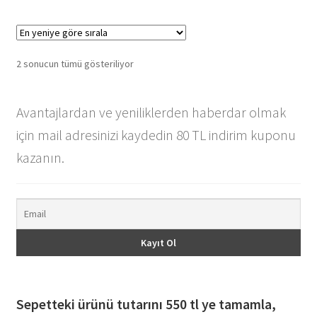
En
2 sonucun tümü gösteriliyor
yeniye
göre
Avantajlardan ve yeniliklerden haberdar olmak
sıralandı
için mail adresinizi kaydedin 80 TL indirim kuponu
kazanın.
Sepetteki ürünü tutarını 550 tl ye tamamla,