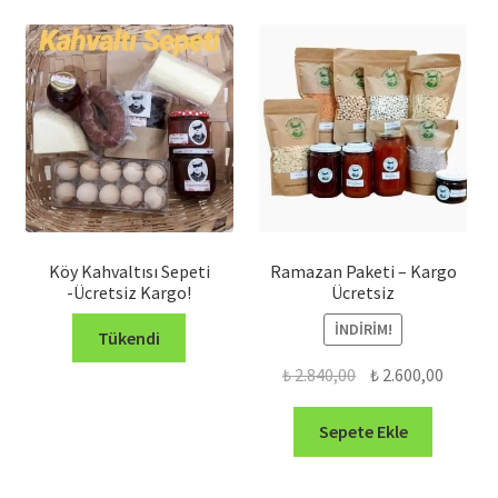
göre
sıralandı
Köy Kahvaltısı Sepeti
Ramazan Paketi – Kargo
-Ücretsiz Kargo!
Ücretsiz
İNDIRIM!
Tükendi
Orijinal
Şu
₺
2.840,00
₺
2.600,00
fiyat:
andaki
₺ 2.840,00.
fiyat:
Sepete Ekle
₺ 2.600