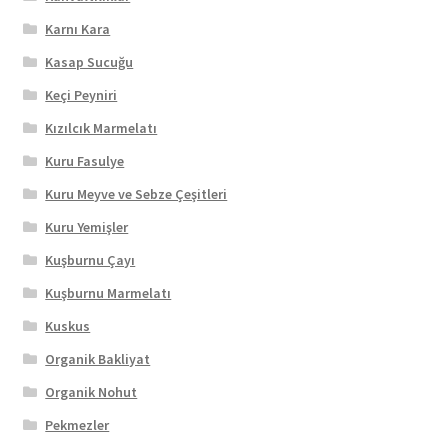
Karnı Kara
Kasap Sucuğu
Keçi Peyniri
Kızılcık Marmelatı
Kuru Fasulye
Kuru Meyve ve Sebze Çeşitleri
Kuru Yemişler
Kuşburnu Çayı
Kuşburnu Marmelatı
Kuskus
Organik Bakliyat
Organik Nohut
Pekmezler