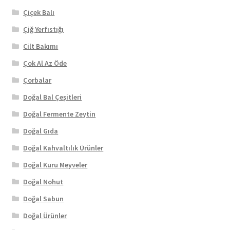
Çiçek Balı
Çiğ Yerfıstığı
Cilt Bakımı
Çok Al Az Öde
Çorbalar
Doğal Bal Çeşitleri
Doğal Fermente Zeytin
Doğal Gıda
Doğal Kahvaltılık Ürünler
Doğal Kuru Meyveler
Doğal Nohut
Doğal Sabun
Doğal Ürünler