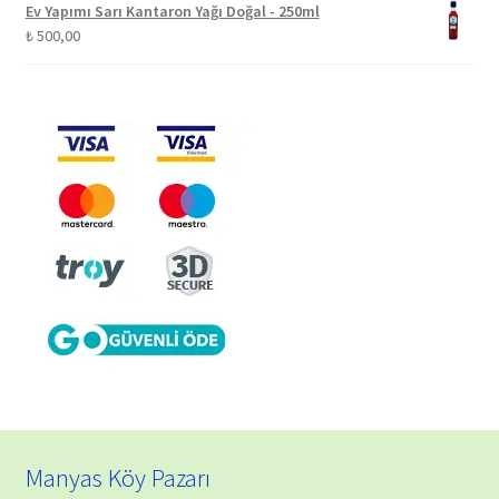
Ev Yapımı Sarı Kantaron Yağı Doğal - 250ml
₺
500,00
Manyas Köy Pazarı