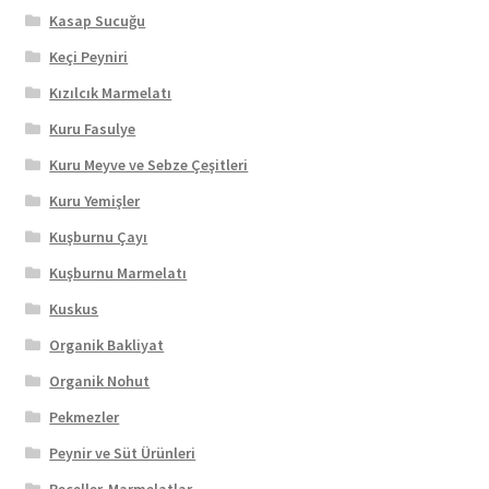
Kasap Sucuğu
Keçi Peyniri
Kızılcık Marmelatı
Kuru Fasulye
Kuru Meyve ve Sebze Çeşitleri
Kuru Yemişler
Kuşburnu Çayı
Kuşburnu Marmelatı
Kuskus
Organik Bakliyat
Organik Nohut
Pekmezler
Peynir ve Süt Ürünleri
Reçeller-Marmelatlar