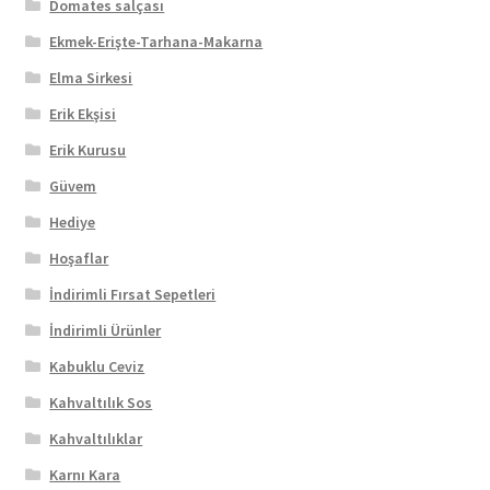
Domates salçası
Ekmek-Erişte-Tarhana-Makarna
Elma Sirkesi
Erik Ekşisi
Erik Kurusu
Güvem
Hediye
Hoşaflar
İndirimli Fırsat Sepetleri
İndirimli Ürünler
Kabuklu Ceviz
Kahvaltılık Sos
Kahvaltılıklar
Karnı Kara