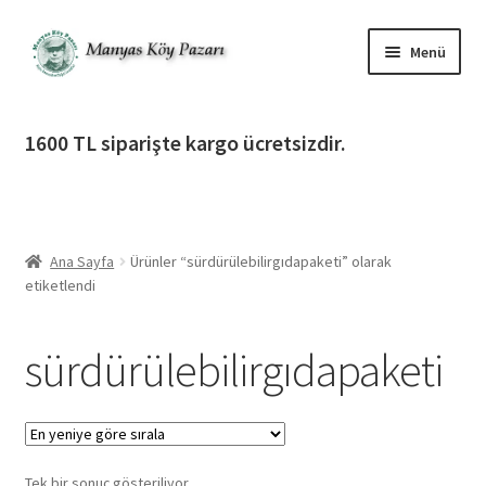
Dolaşıma
İçeriğe
Menü
geç
geç
Alt
Ürün Katagorileri
menüy
1600 TL siparişte kargo ücretsizdir.
genişlet
Alt
Manyas Köy Pazarı
menüy
genişlet
Alt
Bilgilendirme
menüy
Ana Sayfa
Ürünler “sürdürülebilirgıdapaketi” olarak
genişlet
Alt
Giriş Yap / Üye Ol
etiketlendi
menüy
genişlet
İletişim
sürdürülebilirgıdapaketi
Tek bir sonuç gösteriliyor