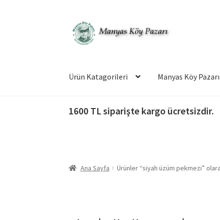
Dolaşıma
İçeriğe
geç
geç
Ürün Katagorileri
Manyas Köy Pazarı
1600 TL siparişte kargo ücretsizdir.
Ana Sayfa
Ürünler “siyah üzüm pekmezi” olara