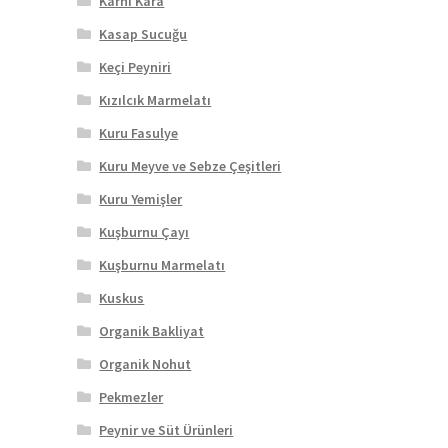
Karnı Kara
Kasap Sucuğu
Keçi Peyniri
Kızılcık Marmelatı
Kuru Fasulye
Kuru Meyve ve Sebze Çeşitleri
Kuru Yemişler
Kuşburnu Çayı
Kuşburnu Marmelatı
Kuskus
Organik Bakliyat
Organik Nohut
Pekmezler
Peynir ve Süt Ürünleri