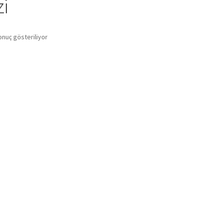
i
onuç gösteriliyor