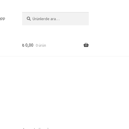
Ara:
Ara
app
₺
0,00
0 ürün