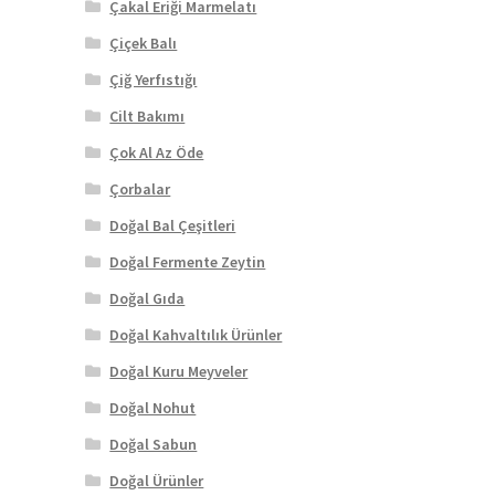
Çakal Eriği Marmelatı
Çiçek Balı
Çiğ Yerfıstığı
Cilt Bakımı
Çok Al Az Öde
Çorbalar
Doğal Bal Çeşitleri
Doğal Fermente Zeytin
Doğal Gıda
Doğal Kahvaltılık Ürünler
Doğal Kuru Meyveler
Doğal Nohut
Doğal Sabun
Doğal Ürünler