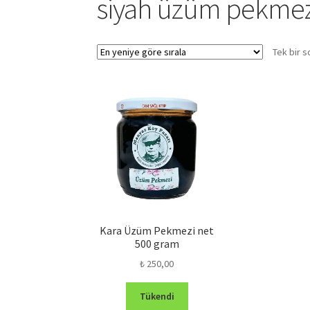
siyah üzüm pekmez
Tek bir s
Kara Üzüm Pekmezi net
500 gram
₺
250,00
Tükendi