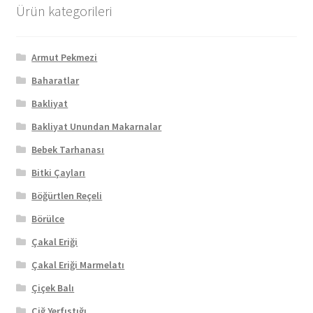
Ürün kategorileri
Armut Pekmezi
Baharatlar
Bakliyat
Bakliyat Unundan Makarnalar
Bebek Tarhanası
Bitki Çayları
Böğürtlen Reçeli
Börülce
Çakal Eriği
Çakal Eriği Marmelatı
Çiçek Balı
Çiğ Yerfıstığı