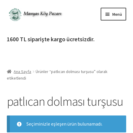
Dolaşıma
İçeriğe
Menü
geç
geç
Alt
Ürün Katagorileri
menüy
1600 TL siparişte kargo ücretsizdir.
genişlet
Alt
Manyas Köy Pazarı
menüy
genişlet
Alt
Bilgilendirme
menüy
Ana Sayfa
Ürünler “patlıcan dolması turşusu” olarak
genişlet
Alt
Giriş Yap / Üye Ol
etiketlendi
menüy
genişlet
İletişim
patlıcan dolması turşusu
Seçiminizle eşleşen ürün bulunamadı.