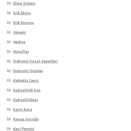
Elma Sirkesi
Erik Ekşisi
Erik Kurusu
Güvem
Hediye
Hoşaflar
İndirimli Fırsat Sepetleri
İndirimli Ürünler
Kabuklu Ceviz
Kahvaltılık Sos
Kahvaltılıklar
Karnı Kara
Kasap Sucuğu
Keçi Peyniri