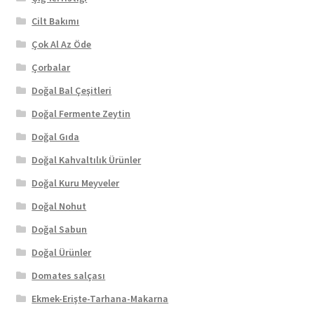
Cilt Bakımı
Çok Al Az Öde
Çorbalar
Doğal Bal Çeşitleri
Doğal Fermente Zeytin
Doğal Gıda
Doğal Kahvaltılık Ürünler
Doğal Kuru Meyveler
Doğal Nohut
Doğal Sabun
Doğal Ürünler
Domates salçası
Ekmek-Erişte-Tarhana-Makarna