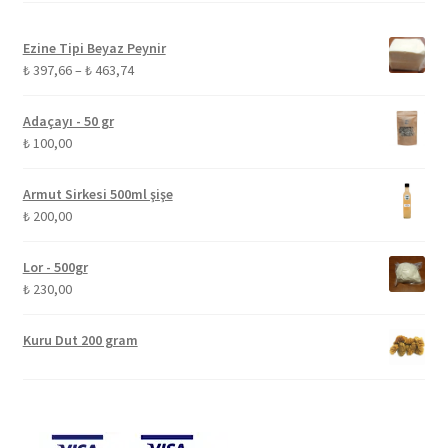
Ezine Tipi Beyaz Peynir
Fiyat
₺
397,66
–
₺
463,74
aralığı:
₺ 397,66
Adaçayı - 50 gr
-
₺
100,00
₺ 463,74
Armut Sirkesi 500ml şişe
₺
200,00
Lor - 500gr
₺
230,00
Kuru Dut 200 gram