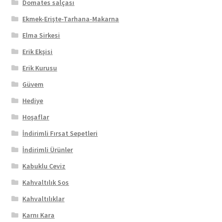
Domates salçası
Ekmek-Erişte-Tarhana-Makarna
Elma Sirkesi
Erik Ekşisi
Erik Kurusu
Güvem
Hediye
Hoşaflar
İndirimli Fırsat Sepetleri
İndirimli Ürünler
Kabuklu Ceviz
Kahvaltılık Sos
Kahvaltılıklar
Karnı Kara