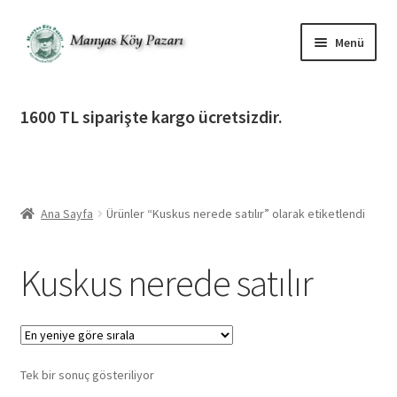
Dolaşıma
İçeriğe
Menü
geç
geç
Alt
Ürün Katagorileri
menüy
1600 TL siparişte kargo ücretsizdir.
genişlet
Alt
Manyas Köy Pazarı
menüy
genişlet
Alt
Bilgilendirme
menüy
Ana Sayfa
Ürünler “Kuskus nerede satılır” olarak etiketlendi
genişlet
Alt
Giriş Yap / Üye Ol
menüy
Kuskus nerede satılır
genişlet
İletişim
Tek bir sonuç gösteriliyor