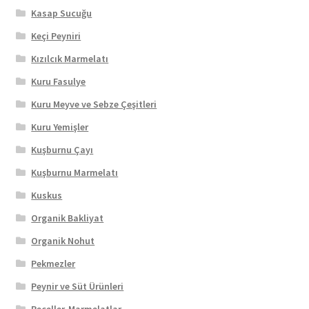
Kasap Sucuğu
Keçi Peyniri
Kızılcık Marmelatı
Kuru Fasulye
Kuru Meyve ve Sebze Çeşitleri
Kuru Yemişler
Kuşburnu Çayı
Kuşburnu Marmelatı
Kuskus
Organik Bakliyat
Organik Nohut
Pekmezler
Peynir ve Süt Ürünleri
Reçeller-Marmelatlar