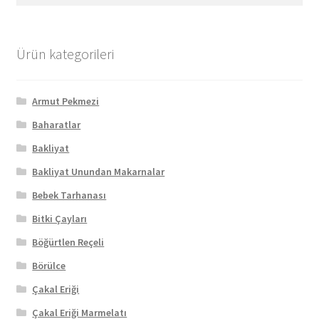
Ürün kategorileri
Armut Pekmezi
Baharatlar
Bakliyat
Bakliyat Unundan Makarnalar
Bebek Tarhanası
Bitki Çayları
Böğürtlen Reçeli
Börülce
Çakal Eriği
Çakal Eriği Marmelatı