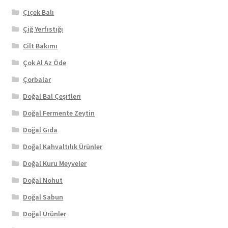
Çiçek Balı
Çiğ Yerfıstığı
Cilt Bakımı
Çok Al Az Öde
Çorbalar
Doğal Bal Çeşitleri
Doğal Fermente Zeytin
Doğal Gıda
Doğal Kahvaltılık Ürünler
Doğal Kuru Meyveler
Doğal Nohut
Doğal Sabun
Doğal Ürünler