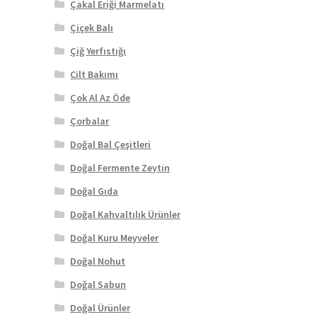
Çakal Eriği Marmelatı
Çiçek Balı
Çiğ Yerfıstığı
Cilt Bakımı
Çok Al Az Öde
Çorbalar
Doğal Bal Çeşitleri
Doğal Fermente Zeytin
Doğal Gıda
Doğal Kahvaltılık Ürünler
Doğal Kuru Meyveler
Doğal Nohut
Doğal Sabun
Doğal Ürünler