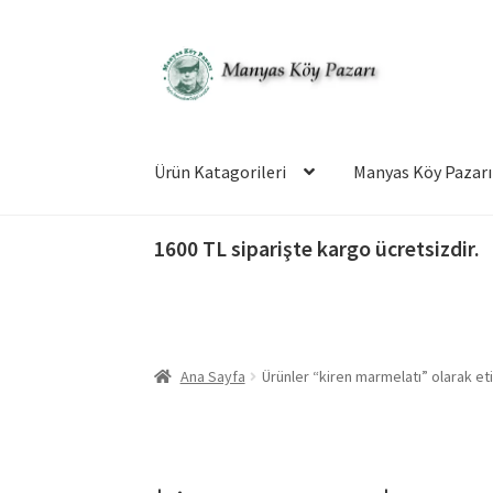
Dolaşıma
İçeriğe
geç
geç
Ürün Katagorileri
Manyas Köy Pazarı
1600 TL siparişte kargo ücretsizdir.
Ana Sayfa
Ürünler “kiren marmelatı” olarak et