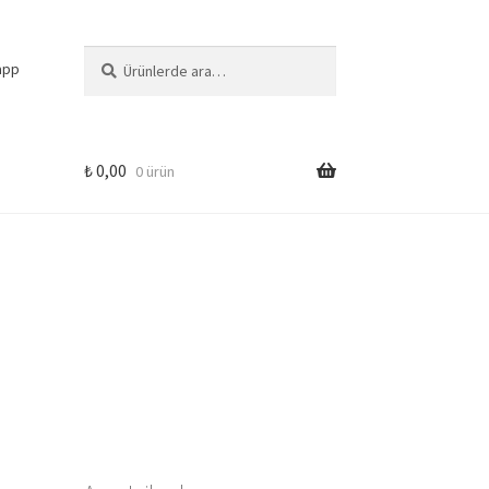
Ara:
Ara
app
₺
0,00
0 ürün