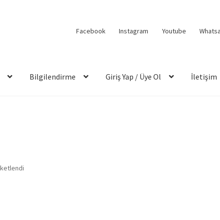
Facebook
Instagram
Youtube
Whats
Bilgilendirme
Giriş Yap / Üye Ol
İletişim
iketlendi