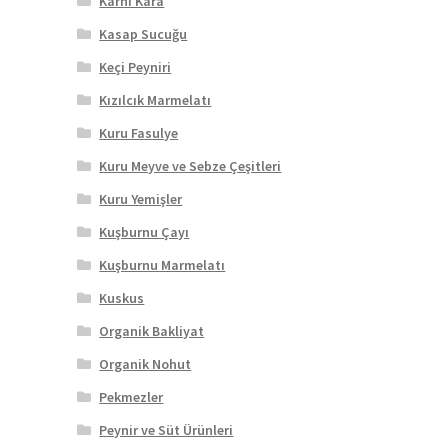
Karnı Kara
Kasap Sucuğu
Keçi Peyniri
Kızılcık Marmelatı
Kuru Fasulye
Kuru Meyve ve Sebze Çeşitleri
Kuru Yemişler
Kuşburnu Çayı
Kuşburnu Marmelatı
Kuskus
Organik Bakliyat
Organik Nohut
Pekmezler
Peynir ve Süt Ürünleri