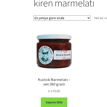
kiren marmelatı
Tek bir s
Kızılcık Marmelatı –
net:360 gram
₺
270,00
Sepete Ekle