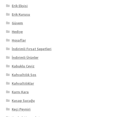
Erik Ekşisi
Erik Kurusu
Güvem
Hediye
Hoşaflar
İndirimli Fırsat Sepetleri
İndirimli Ürünler
Kabuklu Ceviz
Kahvaltılık Sos
Kahvaltılıklar
Karnı Kara
Kasap Sucuğu
Keçi Peyniri