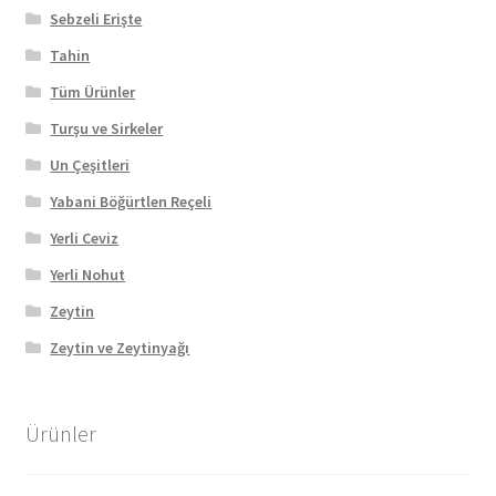
Sebzeli Erişte
Tahin
Tüm Ürünler
Turşu ve Sirkeler
Un Çeşitleri
Yabani Böğürtlen Reçeli
Yerli Ceviz
Yerli Nohut
Zeytin
Zeytin ve Zeytinyağı
Ürünler