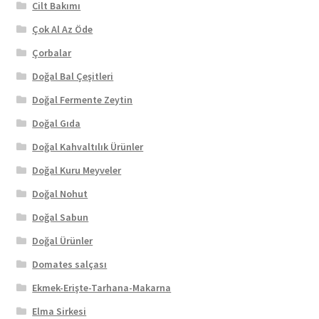
Cilt Bakımı
Çok Al Az Öde
Çorbalar
Doğal Bal Çeşitleri
Doğal Fermente Zeytin
Doğal Gıda
Doğal Kahvaltılık Ürünler
Doğal Kuru Meyveler
Doğal Nohut
Doğal Sabun
Doğal Ürünler
Domates salçası
Ekmek-Erişte-Tarhana-Makarna
Elma Sirkesi