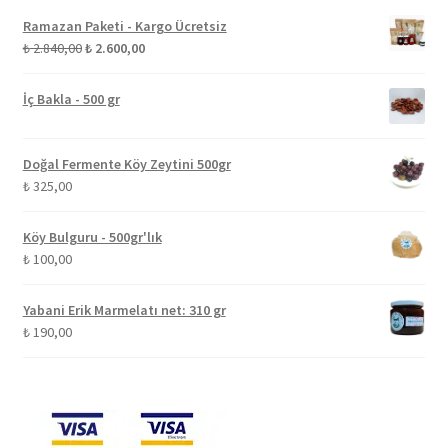
Ramazan Paketi - Kargo Ücretsiz
Orijinal
Şu
₺
2.840,00
₺
2.600,00
fiyat:
andaki
₺ 2.840,00.
fiyat:
İç Bakla - 500 gr
₺ 2.600,00.
Doğal Fermente Köy Zeytini 500gr
₺
325,00
Köy Bulguru - 500gr'lık
₺
100,00
Yabani Erik Marmelatı net: 310 gr
₺
190,00