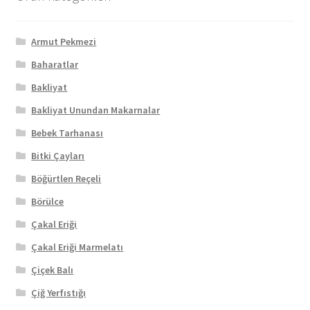
Armut Pekmezi
Baharatlar
Bakliyat
Bakliyat Unundan Makarnalar
Bebek Tarhanası
Bitki Çayları
Böğürtlen Reçeli
Börülce
Çakal Eriği
Çakal Eriği Marmelatı
Çiçek Balı
Çiğ Yerfıstığı