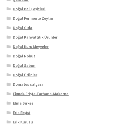
Doğal Bal Çeşitleri
Doğal Fermente Zeytin
Doğal Gıda
Doğal Kahvaltılık Ürünler
Doğal Kuru Meyveler
Doğal Nohut
Doğal Sabun
Doğal Ürünler
Domates salçası
Ekmek-Erişte-Tarhana-Makarna
Elma Sirkesi
Erik Ekşisi
Erik Kurusu