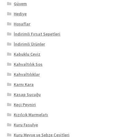
Güvem
Hediye
Hoşaflar
İndirimli Fırsat Sepetleri
İndirimli Ürünler
Kabuklu Ceviz
Kahvaltılık Sos
Kahvaltılıklar
Karnı Kara
Kasap Sucuğu
Keçi Peyniri
Kızılcık Marmelatı
Kuru Fasulye
Kuru Meyve ve Sebze Çeşitleri