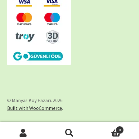
© Manyas Köy Pazarı. 2026
Built with WooCommerce
.
0
Ara:
Ara