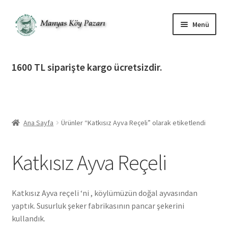
Dolaşıma
İçeriğe
Menü
geç
geç
Alt
Ürün Katagorileri
menüy
1600 TL siparişte kargo ücretsizdir.
genişlet
Alt
Manyas Köy Pazarı
menüy
genişlet
Alt
Bilgilendirme
menüy
Ana Sayfa
Ürünler “Katkısız Ayva Reçeli” olarak etiketlendi
genişlet
Alt
Giriş Yap / Üye Ol
menüy
Katkısız Ayva Reçeli
genişlet
İletişim
Katkısız Ayva reçeli ‘ni , köylümüzün doğal ayvasından
yaptık. Susurluk şeker fabrikasının pancar şekerini
kullandık.