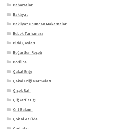
Baharatlar
Bakliyat
Bakliyat Unundan Makarnalar
Bebek Tarhanası
Bitki Çayları
Böğürtlen Reçeli
Börülce
Çakal Eriği
Çakal Eriği Marmelatı
Çiçek Balı
Çiğ Yerfıstığı
Cilt Bakımı
Çok Al Az Öde
Çorbalar