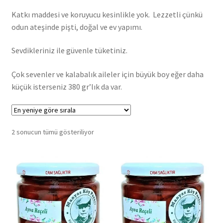
Katkı maddesi ve koruyucu kesinlikle yok. Lezzetli çünkü
odun ateşinde pişti, doğal ve ev yapımı.
Sevdikleriniz ile güvenle tüketiniz.
Çok sevenler ve kalabalık aileler için büyük boy eğer daha
küçük isterseniz 380 gr’lık da var.
En
2 sonucun tümü gösteriliyor
yeniye
göre
sıralandı