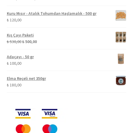
aralığı:
₺ 150,00
Kuru Mısır - Atalık Tohumdan Haşlamalık - 500 gr
-
₺
120,00
₺ 225,00
Kış Çayı Paketi
Orijinal
Şu
₺
530,00
₺
500,00
fiyat:
andaki
₺ 530,00.
fiyat:
Adaçayı - 50 gr
₺ 500,00.
₺
100,00
Elma Reçeli net 350gr
₺
180,00