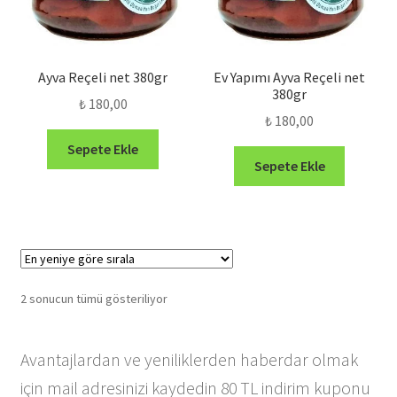
Ayva Reçeli net 380gr
Ev Yapımı Ayva Reçeli net
380gr
₺
180,00
₺
180,00
Sepete Ekle
Sepete Ekle
En
2 sonucun tümü gösteriliyor
yeniye
göre
Avantajlardan ve yeniliklerden haberdar olmak
sıralandı
için mail adresinizi kaydedin 80 TL indirim kuponu