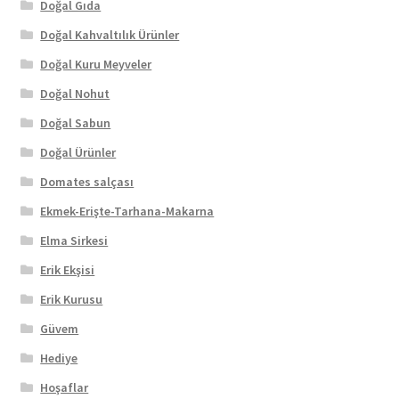
Doğal Gıda
Doğal Kahvaltılık Ürünler
Doğal Kuru Meyveler
Doğal Nohut
Doğal Sabun
Doğal Ürünler
Domates salçası
Ekmek-Erişte-Tarhana-Makarna
Elma Sirkesi
Erik Ekşisi
Erik Kurusu
Güvem
Hediye
Hoşaflar