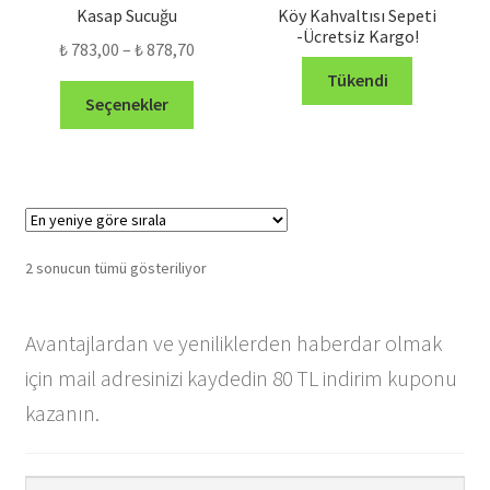
Kasap Sucuğu
Köy Kahvaltısı Sepeti
-Ücretsiz Kargo!
Fiyat
₺
783,00
–
₺
878,70
aralığı:
Tükendi
Bu
₺ 783,00
Seçenekler
ürünün
-
birden
₺ 878,70
fazla
varyasyonu
var.
Seçenekler
En
2 sonucun tümü gösteriliyor
ürün
yeniye
sayfasından
göre
seçilebilir
Avantajlardan ve yeniliklerden haberdar olmak
sıralandı
için mail adresinizi kaydedin 80 TL indirim kuponu
kazanın.