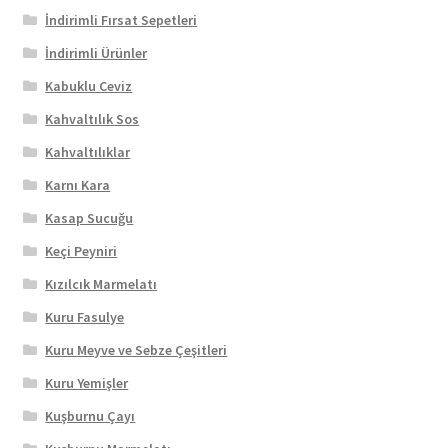
İndirimli Fırsat Sepetleri
İndirimli Ürünler
Kabuklu Ceviz
Kahvaltılık Sos
Kahvaltılıklar
Karnı Kara
Kasap Sucuğu
Keçi Peyniri
Kızılcık Marmelatı
Kuru Fasulye
Kuru Meyve ve Sebze Çeşitleri
Kuru Yemişler
Kuşburnu Çayı