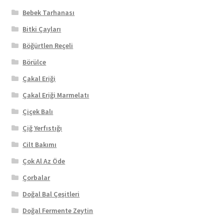
Bebek Tarhanası
Bitki Çayları
Böğürtlen Reçeli
Börülce
Çakal Eriği
Çakal Eriği Marmelatı
Çiçek Balı
Çiğ Yerfıstığı
Cilt Bakımı
Çok Al Az Öde
Çorbalar
Doğal Bal Çeşitleri
Doğal Fermente Zeytin