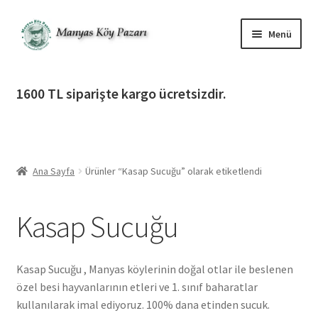
Dolaşıma
İçeriğe
Menü
geç
geç
Alt
Ürün Katagorileri
menüy
1600 TL siparişte kargo ücretsizdir.
genişlet
Alt
Manyas Köy Pazarı
menüy
genişlet
Alt
Bilgilendirme
menüy
Ana Sayfa
Ürünler “Kasap Sucuğu” olarak etiketlendi
genişlet
Alt
Giriş Yap / Üye Ol
menüy
Kasap Sucuğu
genişlet
İletişim
Kasap Sucuğu , Manyas köylerinin doğal otlar ile beslenen
özel besi hayvanlarının etleri ve 1. sınıf baharatlar
kullanılarak imal ediyoruz. 100% dana etinden sucuk.