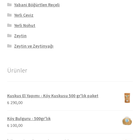
Yabani Böğürtlen Reçeli
Yerli Ceviz
Yerli Nohut
Zeytin
Zeytin ve Zeytinyağı
Ürünler
Kuskus El Yapımı - Köy Kuskusu 500 gr'lık paket
₺
290,00
Köy Bulguru - 500gr'lık
₺
100,00