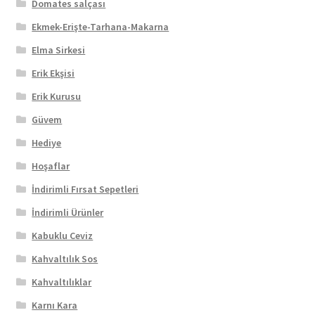
Domates salçası
Ekmek-Erişte-Tarhana-Makarna
Elma Sirkesi
Erik Ekşisi
Erik Kurusu
Güvem
Hediye
Hoşaflar
İndirimli Fırsat Sepetleri
İndirimli Ürünler
Kabuklu Ceviz
Kahvaltılık Sos
Kahvaltılıklar
Karnı Kara