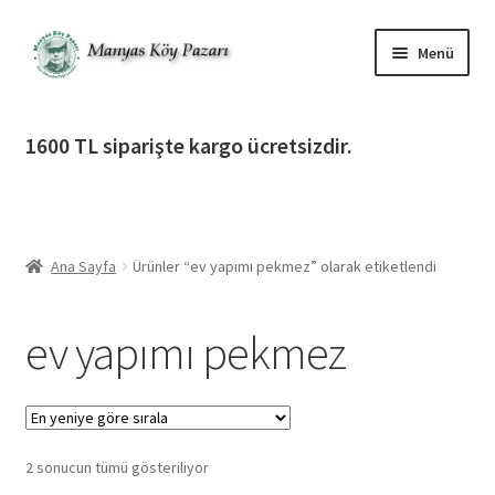
Dolaşıma
İçeriğe
Menü
geç
geç
Alt
Ürün Katagorileri
menüy
1600 TL siparişte kargo ücretsizdir.
genişlet
Alt
Manyas Köy Pazarı
menüy
genişlet
Alt
Bilgilendirme
menüy
Ana Sayfa
Ürünler “ev yapımı pekmez” olarak etiketlendi
genişlet
Alt
Giriş Yap / Üye Ol
menüy
ev yapımı pekmez
genişlet
İletişim
En
2 sonucun tümü gösteriliyor
yeniye