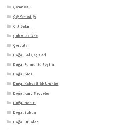
Çiçek Balı
Çiğ Yerfıstığı
Cilt Bakımı
Çok Al Az Öde
Çorbalar
Doğal Bal Çeşitleri
Doğal Fermente Zeytin
Doğal Gıda
Doğal Kahvaltılık Ürünler
Doğal Kuru Meyveler
Doğal Nohut
Doğal Sabun
Doğal Ürünler