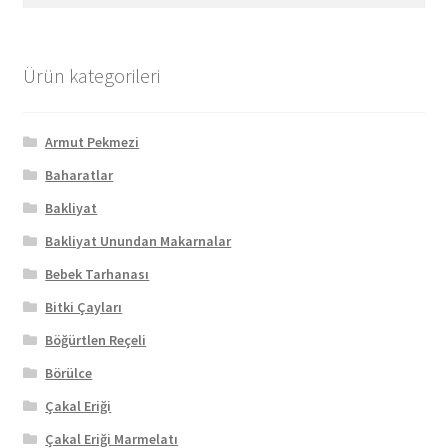
Ürün kategorileri
Armut Pekmezi
Baharatlar
Bakliyat
Bakliyat Unundan Makarnalar
Bebek Tarhanası
Bitki Çayları
Böğürtlen Reçeli
Börülce
Çakal Eriği
Çakal Eriği Marmelatı