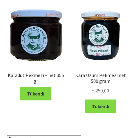
göre
sıralandı
Karadut Pekmezi – net 355
Kara Üzüm Pekmezi net
gr
500 gram
₺
250,00
Tükendi
Tükendi