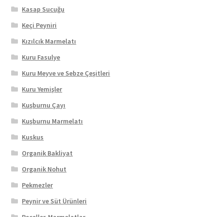
Kasap Sucuğu
Keçi Peyniri
Kızılcık Marmelatı
Kuru Fasulye
Kuru Meyve ve Sebze Çeşitleri
Kuru Yemişler
Kuşburnu Çayı
Kuşburnu Marmelatı
Kuskus
Organik Bakliyat
Organik Nohut
Pekmezler
Peynir ve Süt Ürünleri
Reçeller-Marmelatlar