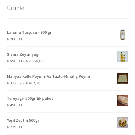
Ürünler
Lahana Turşusu - 900 gr
₺
200,00
Sızma Zeytinyağı
Fiyat
₺
550,00
–
₺
2.550,00
aralığı:
₺ 550,00
Manyas Kelle Peyniri-Az Tuzlu-Mihaliç Peyniri
-
Fiyat
₺
322,32
–
₺
412,38
₺ 2.550,00
aralığı:
₺ 322,32
Tereyağı- 500gr'lık paket
-
₺
450,00
₺ 412,38
Yeşil Zeytin 500gr
₺
275,00