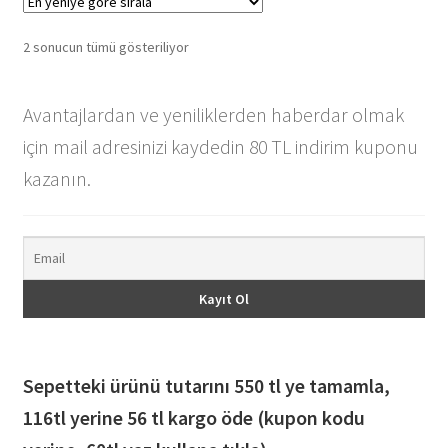
En
2 sonucun tümü gösteriliyor
yeniye
göre
Avantajlardan ve yeniliklerden haberdar olmak
sıralandı
için mail adresinizi kaydedin 80 TL indirim kuponu
kazanın.
Sepetteki ürünü tutarını 550 tl ye tamamla,
116
tl yerine 56 tl kargo öde (kupon kodu