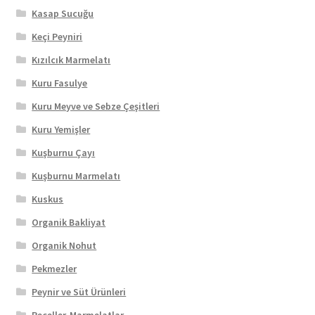
Kasap Sucuğu
Keçi Peyniri
Kızılcık Marmelatı
Kuru Fasulye
Kuru Meyve ve Sebze Çeşitleri
Kuru Yemişler
Kuşburnu Çayı
Kuşburnu Marmelatı
Kuskus
Organik Bakliyat
Organik Nohut
Pekmezler
Peynir ve Süt Ürünleri
Reçeller-Marmelatlar