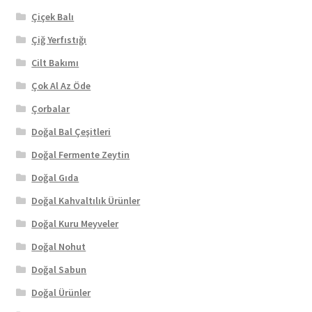
Çiçek Balı
Çiğ Yerfıstığı
Cilt Bakımı
Çok Al Az Öde
Çorbalar
Doğal Bal Çeşitleri
Doğal Fermente Zeytin
Doğal Gıda
Doğal Kahvaltılık Ürünler
Doğal Kuru Meyveler
Doğal Nohut
Doğal Sabun
Doğal Ürünler