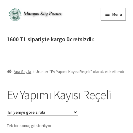
Dolaşıma
İçeriğe
Menü
geç
geç
Alt
Ürün Katagorileri
menüy
1600 TL siparişte kargo ücretsizdir.
genişlet
Alt
Manyas Köy Pazarı
menüy
genişlet
Alt
Bilgilendirme
menüy
Ana Sayfa
Ürünler “Ev Yapımı Kayısı Reçeli” olarak etiketlendi
genişlet
Alt
Giriş Yap / Üye Ol
menüy
Ev Yapımı Kayısı Reçeli
genişlet
İletişim
Tek bir sonuç gösteriliyor