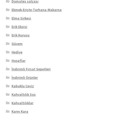
Domates salçası
Ekmek-Erişte-Tarhana-Makarna
Elma Sirkesi
Erik Ekşisi
Erik Kurusu
Güvem
Hediye
Hoşaflar
İndirimli Fırsat Sepetleri
İndirimli Ürünler
Kabuklu Ceviz
Kahvaltılık Sos
Kahvaltılıklar
Karnı Kara