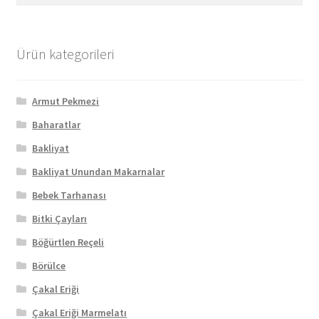
Ürün kategorileri
Armut Pekmezi
Baharatlar
Bakliyat
Bakliyat Unundan Makarnalar
Bebek Tarhanası
Bitki Çayları
Böğürtlen Reçeli
Börülce
Çakal Eriği
Çakal Eriği Marmelatı