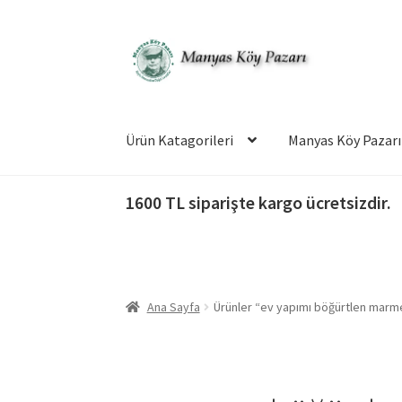
Dolaşıma
İçeriğe
geç
geç
Ürün Katagorileri
Manyas Köy Pazarı
1600 TL siparişte kargo ücretsizdir.
Ana Sayfa
Ürünler “ev yapımı böğürtlen marmel