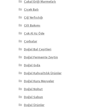
Çakal Eriği Marmelatı
Çiçek Balı
Çiğ Yerfıstığı
Cilt Bakımı
Çok Al Az Öde
Çorbalar
Doğal Bal Çeşitleri
Doğal Fermente Zeytin
Doğal Gıda
Doğal Kahvaltılık Ürünler
Doğal Kuru Meyveler
Doğal Nohut
Doğal Sabun
Doğal Ürünler