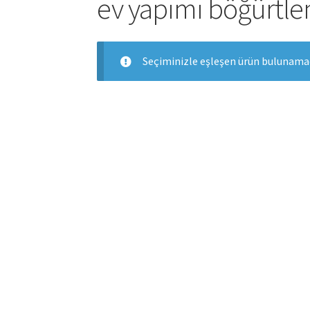
ev yapımı böğürtle
Seçiminizle eşleşen ürün bulunamad