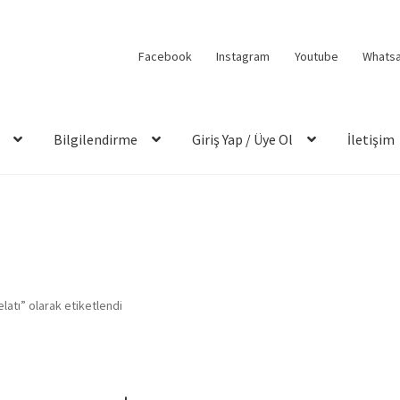
Facebook
Instagram
Youtube
Whats
Bilgilendirme
Giriş Yap / Üye Ol
İletişim
atı” olarak etiketlendi