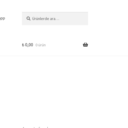
Ara:
Ara
app
₺
0,00
0 ürün