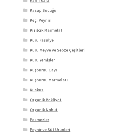
Karnı Kara
Kasap Sucuğu
Keçi Peyniri
Kızılcık Marmelatı
Kuru Fasulye
Kuru Meyve ve Sebze Çeşitleri
Kuru Yemişler
Kuşburnu Çayı
Kuşburnu Marmelatı
Kuskus
Organik Bakliyat
Organik Nohut
Pekmezler
Peynir ve Süt Ürünleri