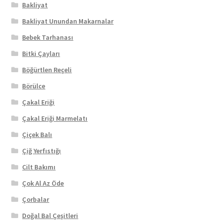
Bakliyat
Bakliyat Unundan Makarnalar
Bebek Tarhanası
Bitki Çayları
Böğürtlen Reçeli
Börülce
Çakal Eriği
Çakal Eriği Marmelatı
Çiçek Balı
Çiğ Yerfıstığı
Cilt Bakımı
Çok Al Az Öde
Çorbalar
Doğal Bal Çeşitleri