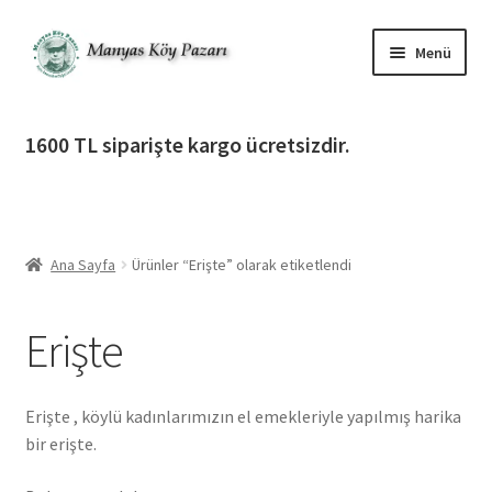
Dolaşıma
İçeriğe
Menü
geç
geç
Alt
Ürün Katagorileri
menüy
1600 TL siparişte kargo ücretsizdir.
genişlet
Alt
Manyas Köy Pazarı
menüy
genişlet
Alt
Bilgilendirme
menüy
Ana Sayfa
Ürünler “Erişte” olarak etiketlendi
genişlet
Alt
Giriş Yap / Üye Ol
menüy
Erişte
genişlet
İletişim
Erişte , köylü kadınlarımızın el emekleriyle yapılmış harika
bir erişte.