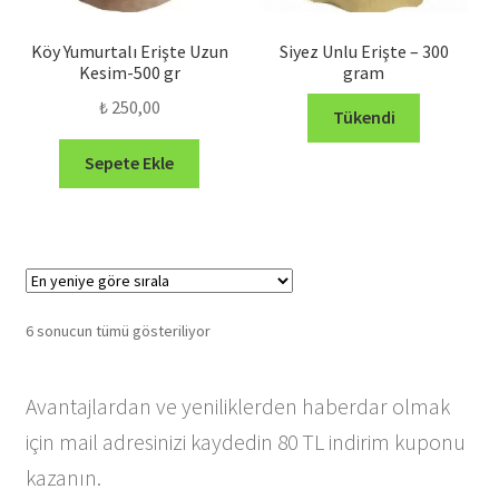
Köy Yumurtalı Erişte Uzun
Siyez Unlu Erişte – 300
Kesim-500 gr
gram
₺
250,00
Tükendi
Sepete Ekle
En
6 sonucun tümü gösteriliyor
yeniye
göre
Avantajlardan ve yeniliklerden haberdar olmak
sıralandı
için mail adresinizi kaydedin 80 TL indirim kuponu
kazanın.