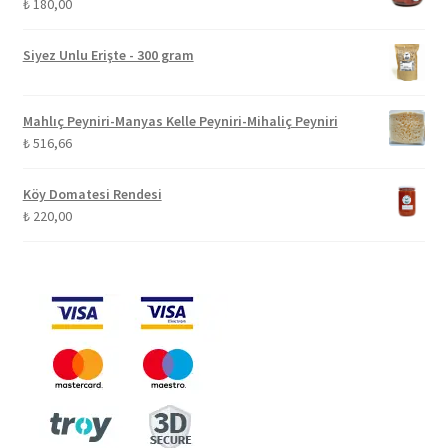
₺
180,00
Siyez Unlu Erişte - 300 gram
Mahlıç Peyniri-Manyas Kelle Peyniri-Mihaliç Peyniri
₺
516,66
Köy Domatesi Rendesi
₺
220,00