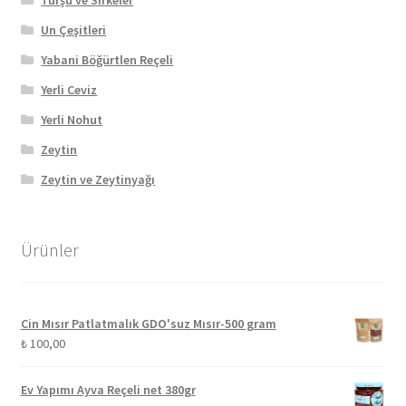
Un Çeşitleri
Yabani Böğürtlen Reçeli
Yerli Ceviz
Yerli Nohut
Zeytin
Zeytin ve Zeytinyağı
Ürünler
Cin Mısır Patlatmalık GDO'suz Mısır-500 gram
₺
100,00
Ev Yapımı Ayva Reçeli net 380gr