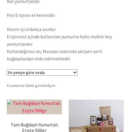
Bol yumurtalıdır.
Köy Eriştesi el kesimidir.
Kesim işi oldukça zordur.
Eriştemiz içinde kullanılan yumurta halis muhlis köy
yumurtasıdır.
Kullandığımız un, Manyas civarında yetişen yerli
buğdaylardan elde edilmektedir.
En
6 sonucun tümü gösteriliyor
yeniye
göre
sıralandı
Tam Buğdaylı Yumurtalı
Erişte 500gr