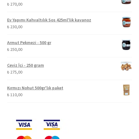
₺
270,00
Ev Yapımı Kahvaltılık Sos 425ml'lik kavanoz
₺
230,00
Armut Pekmezi - 500 gr
₺
250,00
Ceviz İçi - 250 gram
₺
275,00
Kırmızı Nohut 500gr'lık paket
₺
110,00