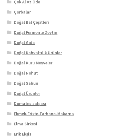
Çok Al Az Öde
Çorbalar
Doğal Bal Çeşitleri
Doğal Fermente Zeytin
Doğal Gıda
Doğal Kahvaltılık Ürünler
Doğal Kuru Meyveler
Doğal Nohut
Doğal Sabun
Doğal Ürünler
Domates salçası
Ekmek-Erişte-Tarhana-Makarna
Elma Sirkesi
Erik Ekşisi