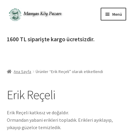
Dolaşıma
İçeriğe
Menü
geç
geç
Alt
Ürün Katagorileri
menüy
1600 TL siparişte kargo ücretsizdir.
genişlet
Alt
Manyas Köy Pazarı
menüy
genişlet
Alt
Bilgilendirme
menüy
Ana Sayfa
Ürünler “Erik Reçeli” olarak etiketlendi
genişlet
Alt
Giriş Yap / Üye Ol
menüy
Erik Reçeli
genişlet
İletişim
Erik Reçeli katkısız ve doğaldır.
Ormandan yabani erikleri topladık. Erikleri ayıklayıp,
yıkayıp güzelce temizledik.