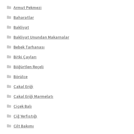
Armut Pekmezi
Baharatlar
Bakliyat
Bakliyat Unundan Makarnalar
Bebek Tarhanası
Bitki Çayları
Böğürtlen Reçeli
Börülce
Çakal Eriği
Çakal Eriği Marmelatı
Çiçek Balı
Çiğ Yerfıstığı
Cilt Bakımı