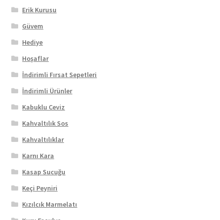
Erik Kurusu
Güvem
Hediye
Hoşaflar
İndirimli Fırsat Sepetleri
İndirimli Ürünler
Kabuklu Ceviz
Kahvaltılık Sos
Kahvaltılıklar
Karnı Kara
Kasap Sucuğu
Keçi Peyniri
Kızılcık Marmelatı