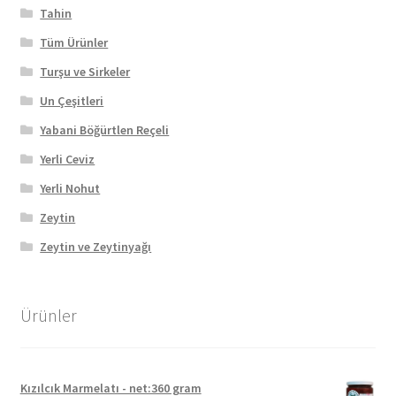
Tahin
Tüm Ürünler
Turşu ve Sirkeler
Un Çeşitleri
Yabani Böğürtlen Reçeli
Yerli Ceviz
Yerli Nohut
Zeytin
Zeytin ve Zeytinyağı
Ürünler
Kızılcık Marmelatı - net:360 gram