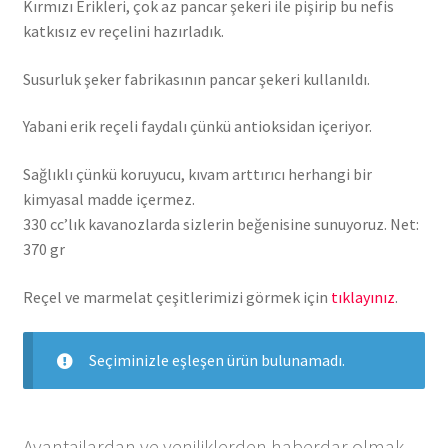
Kırmızı Erikleri, çok az pancar şekeri ile pişirip bu nefis
katkısız ev reçelini hazırladık.
Susurluk şeker fabrikasının pancar şekeri kullanıldı.
Yabani erik reçeli faydalı çünkü antioksidan içeriyor.
Sağlıklı çünkü koruyucu, kıvam arttırıcı herhangi bir
kimyasal madde içermez.
330 cc’lık kavanozlarda sizlerin beğenisine sunuyoruz. Net:
370 gr
Reçel ve marmelat çeşitlerimizi görmek için
tıklayınız
.
Seçiminizle eşleşen ürün bulunamadı.
Avantajlardan ve yeniliklerden haberdar olmak