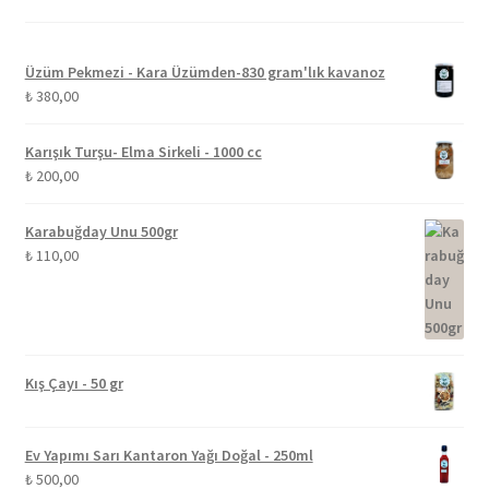
Üzüm Pekmezi - Kara Üzümden-830 gram'lık kavanoz
₺
380,00
Karışık Turşu- Elma Sirkeli - 1000 cc
₺
200,00
Karabuğday Unu 500gr
₺
110,00
Kış Çayı - 50 gr
Ev Yapımı Sarı Kantaron Yağı Doğal - 250ml
₺
500,00