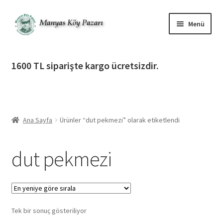
Dolaşıma
İçeriğe
Menü
geç
geç
Alt
Ürün Katagorileri
menüy
1600 TL siparişte kargo ücretsizdir.
genişlet
Alt
Manyas Köy Pazarı
menüy
genişlet
Alt
Bilgilendirme
menüy
Ana Sayfa
Ürünler “dut pekmezi” olarak etiketlendi
genişlet
Alt
Giriş Yap / Üye Ol
menüy
dut pekmezi
genişlet
İletişim
Tek bir sonuç gösteriliyor