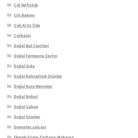
Çiğ Yerfıstığı
Cilt Bakımı
Çok Al Az Öde
Çorbalar
Doğal Bal Çeşitleri
Doğal Fermente Zeytin
Doğal Gıda
Doğal Kahvaltılık Ürünler
Doğal Kuru Meyveler
Doğal Nohut
Doğal Sabun
Doğal Ürünler
Domates salçası
Ekmek-Erişte-Tarhana-Makarna