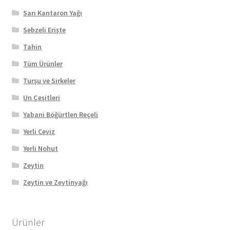
Sarı Kantaron Yağı
Sebzeli Erişte
Tahin
Tüm Ürünler
Turşu ve Sirkeler
Un Çeşitleri
Yabani Böğürtlen Reçeli
Yerli Ceviz
Yerli Nohut
Zeytin
Zeytin ve Zeytinyağı
Ürünler