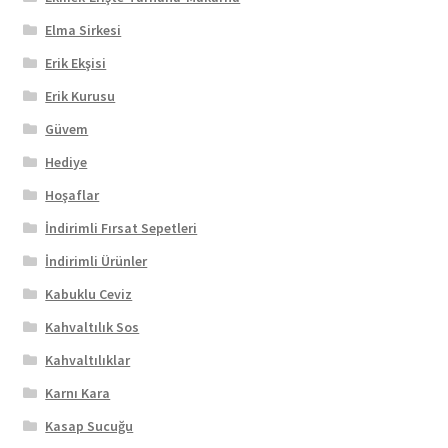
Elma Sirkesi
Erik Ekşisi
Erik Kurusu
Güvem
Hediye
Hoşaflar
İndirimli Fırsat Sepetleri
İndirimli Ürünler
Kabuklu Ceviz
Kahvaltılık Sos
Kahvaltılıklar
Karnı Kara
Kasap Sucuğu