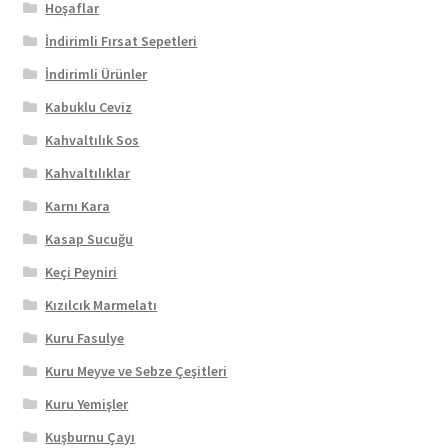
Hoşaflar
İndirimli Fırsat Sepetleri
İndirimli Ürünler
Kabuklu Ceviz
Kahvaltılık Sos
Kahvaltılıklar
Karnı Kara
Kasap Sucuğu
Keçi Peyniri
Kızılcık Marmelatı
Kuru Fasulye
Kuru Meyve ve Sebze Çeşitleri
Kuru Yemişler
Kuşburnu Çayı