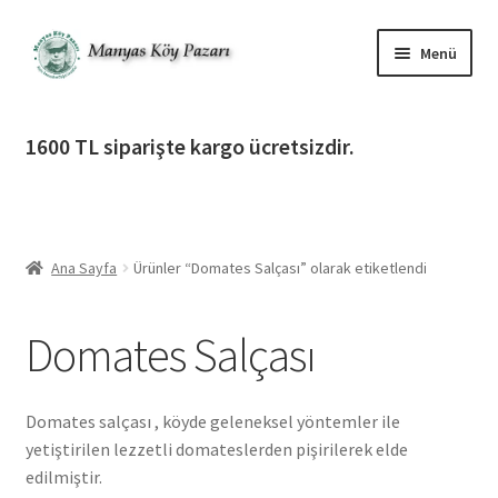
Dolaşıma
İçeriğe
Menü
geç
geç
Alt
Ürün Katagorileri
menüy
1600 TL siparişte kargo ücretsizdir.
genişlet
Alt
Manyas Köy Pazarı
menüy
genişlet
Alt
Bilgilendirme
menüy
Ana Sayfa
Ürünler “Domates Salçası” olarak etiketlendi
genişlet
Alt
Giriş Yap / Üye Ol
menüy
Domates Salçası
genişlet
İletişim
Domates salçası , köyde geleneksel yöntemler ile
yetiştirilen lezzetli domateslerden pişirilerek elde
edilmiştir.