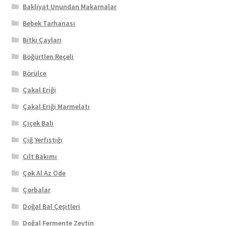
Bakliyat Unundan Makarnalar
Bebek Tarhanası
Bitki Çayları
Böğürtlen Reçeli
Börülce
Çakal Eriği
Çakal Eriği Marmelatı
Çiçek Balı
Çiğ Yerfıstığı
Cilt Bakımı
Çok Al Az Öde
Çorbalar
Doğal Bal Çeşitleri
Doğal Fermente Zeytin