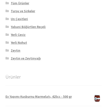
Tüm Ürünler
Turşu ve Sirkeler
Un Çeşitleri
Yabani Böğürtlen Reçeli
Yerli Ceviz
Yerli Nohut
Zeytin
Zeytin ve Zeytinyağı
Ürünler
Ev Yapımı Kuşburnu Marmelatı, 425cc - 500 gr