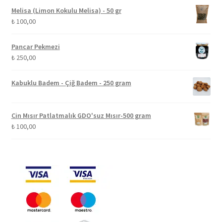
Melisa (Limon Kokulu Melisa) - 50 gr
₺
100,00
Pancar Pekmezi
₺
250,00
Kabuklu Badem - Çiğ Badem - 250 gram
Cin Mısır Patlatmalık GDO'suz Mısır-500 gram
₺
100,00