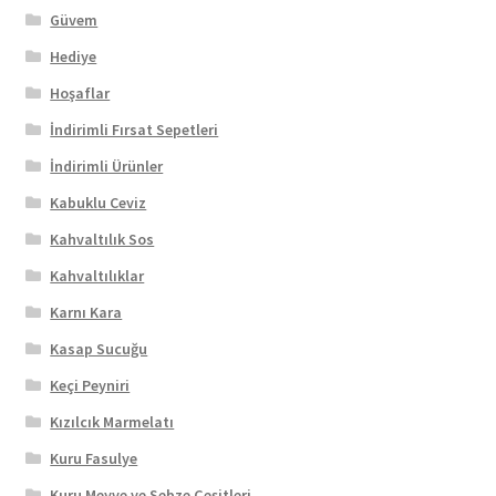
Güvem
Hediye
Hoşaflar
İndirimli Fırsat Sepetleri
İndirimli Ürünler
Kabuklu Ceviz
Kahvaltılık Sos
Kahvaltılıklar
Karnı Kara
Kasap Sucuğu
Keçi Peyniri
Kızılcık Marmelatı
Kuru Fasulye
Kuru Meyve ve Sebze Çeşitleri