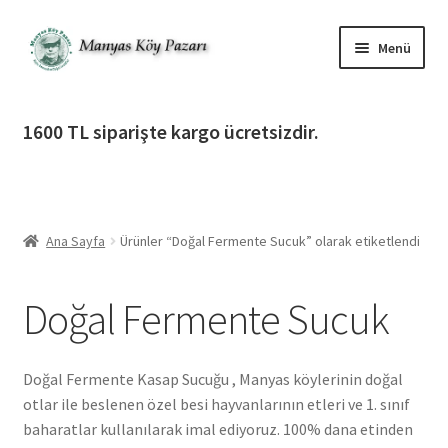
Dolaşıma
İçeriğe
Menü
geç
geç
Alt
Ürün Katagorileri
menüy
1600 TL siparişte kargo ücretsizdir.
genişlet
Alt
Manyas Köy Pazarı
menüy
genişlet
Alt
Bilgilendirme
menüy
Ana Sayfa
Ürünler “Doğal Fermente Sucuk” olarak etiketlendi
genişlet
Alt
Giriş Yap / Üye Ol
menüy
Doğal Fermente Sucuk
genişlet
İletişim
Doğal Fermente Kasap Sucuğu , Manyas köylerinin doğal
otlar ile beslenen özel besi hayvanlarının etleri ve 1. sınıf
baharatlar kullanılarak imal ediyoruz. 100% dana etinden