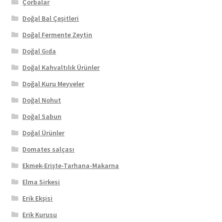
Çorbalar
Doğal Bal Çeşitleri
Doğal Fermente Zeytin
Doğal Gıda
Doğal Kahvaltılık Ürünler
Doğal Kuru Meyveler
Doğal Nohut
Doğal Sabun
Doğal Ürünler
Domates salçası
Ekmek-Erişte-Tarhana-Makarna
Elma Sirkesi
Erik Ekşisi
Erik Kurusu