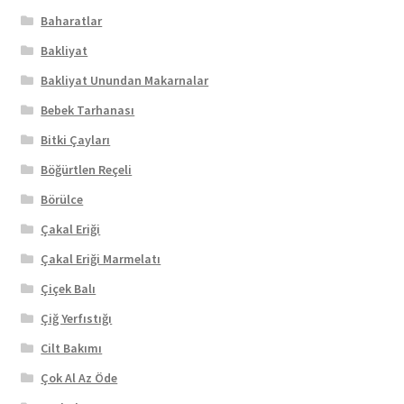
Baharatlar
Bakliyat
Bakliyat Unundan Makarnalar
Bebek Tarhanası
Bitki Çayları
Böğürtlen Reçeli
Börülce
Çakal Eriği
Çakal Eriği Marmelatı
Çiçek Balı
Çiğ Yerfıstığı
Cilt Bakımı
Çok Al Az Öde