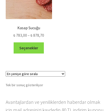
Kasap Sucuğu
Fiyat
₺
783,00
–
₺
878,70
aralığı:
Bu
₺ 783,00
Seçenekler
ürünün
-
birden
₺ 878,70
fazla
varyasyonu
var.
Seçenekler
Tek bir sonuç gösteriliyor
ürün
sayfasından
seçilebilir
Avantajlardan ve yeniliklerden haberdar olmak
için mail adresinizi kaydedin 80 TL indirim kuponu