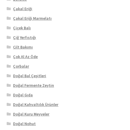
Çakal Eriği
Çakal Eriği Marmelatı
Çiçek Balı
Çiğ Yerfıstığı
Cilt Bakımı
Çok Al Az Öde
Çorbalar
Doğal Bal Çeşitleri
Doğal Fermente Zeytin
Doğal Gıda
Doğal Kahvaltılık Ürünler
Doğal Kuru Meyveler
Doğal Nohut