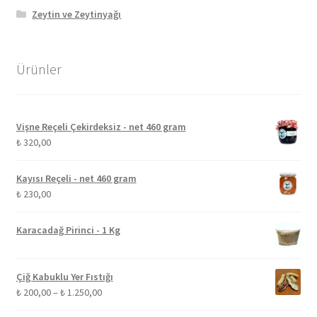
Zeytin ve Zeytinyağı
Ürünler
Vişne Reçeli Çekirdeksiz - net 460 gram
₺
320,00
Kayısı Reçeli - net 460 gram
₺
230,00
Karacadağ Pirinci - 1 Kg
Çiğ Kabuklu Yer Fıstığı
Fiyat
₺
200,00
–
₺
1.250,00
aralığı: