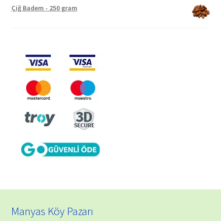
₺ 200,00
Çiğ Badem - 250 gram
-
₺ 1.250,00
Manyas Köy Pazarı