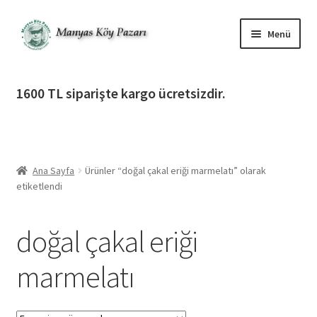
Dolaşıma
İçeriğe
Menü
geç
geç
Alt
Ürün Katagorileri
menüy
1600 TL siparişte kargo ücretsizdir.
genişlet
Alt
Manyas Köy Pazarı
menüy
genişlet
Alt
Bilgilendirme
menüy
Ana Sayfa
Ürünler “doğal çakal eriği marmelatı” olarak
genişlet
Alt
Giriş Yap / Üye Ol
etiketlendi
menüy
genişlet
İletişim
doğal çakal eriği
marmelatı