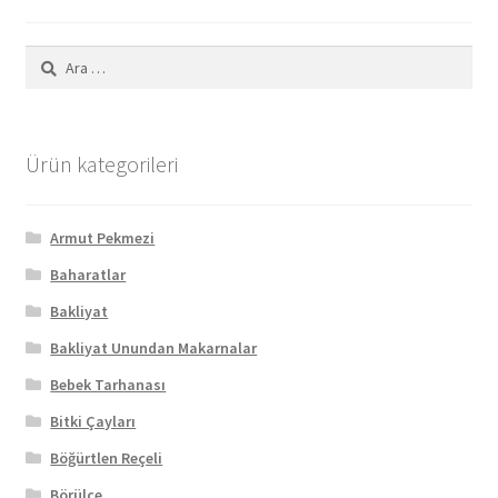
Arama:
Ürün kategorileri
Armut Pekmezi
Baharatlar
Bakliyat
Bakliyat Unundan Makarnalar
Bebek Tarhanası
Bitki Çayları
Böğürtlen Reçeli
Börülce