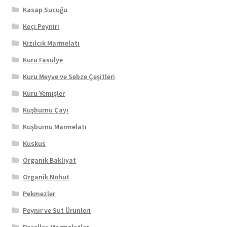
Kasap Sucuğu
Keçi Peyniri
Kızılcık Marmelatı
Kuru Fasulye
Kuru Meyve ve Sebze Çeşitleri
Kuru Yemişler
Kuşburnu Çayı
Kuşburnu Marmelatı
Kuskus
Organik Bakliyat
Organik Nohut
Pekmezler
Peynir ve Süt Ürünleri
Reçeller-Marmelatlar