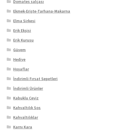
Domates salçası
Ekmek-Erişte-Tarhana-Makarna
Elma Sirkesi
Erik Ekşisi
Erik Kurusu
Güvem
Hediye
Hoşaflar
İndirimli Fırsat Sepetleri
İndirimli Ürünler
Kabuklu Ceviz
Kahvaltılık Sos
Kahvaltılıklar
Karnı Kara