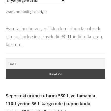
var.
Seçenekl
En
2 sonucun tümü gösteriliyor
ürün
yeniye
sayfasın
göre
seçilebil
Avantajlardan ve yeniliklerden haberdar olmak
sıralandı
için mail adresinizi kaydedin 80 TL indirim kuponu
kazanın.
Sepetteki ürünü tutarını 550 tl ye tamamla,
116
tl yerine 56 tl kargo öde (kupon kodu