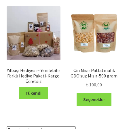
göre
sıralandı
Yılbaşı Hediyesi – Yenilebilir
Cin Mısır Patlatmalık
Farklı Hediye Paketi-Kargo
GDO’suz Mısır-500 gram
Ücretsiz
₺
100,00
Tükendi
Bu
Seçenekler
ürünün
birden
fazla
varyasyo