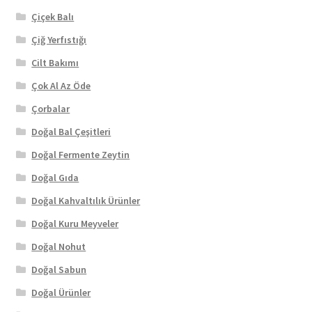
Çiçek Balı
Çiğ Yerfıstığı
Cilt Bakımı
Çok Al Az Öde
Çorbalar
Doğal Bal Çeşitleri
Doğal Fermente Zeytin
Doğal Gıda
Doğal Kahvaltılık Ürünler
Doğal Kuru Meyveler
Doğal Nohut
Doğal Sabun
Doğal Ürünler