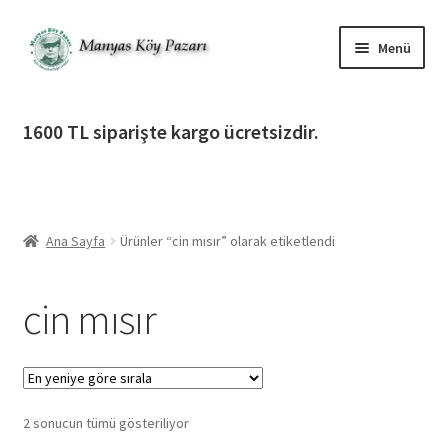
Dolaşıma
İçeriğe
Menü
geç
geç
Alt
Ürün Katagorileri
menüy
1600 TL siparişte kargo ücretsizdir.
genişlet
Alt
Manyas Köy Pazarı
menüy
genişlet
Alt
Bilgilendirme
menüy
Ana Sayfa
Ürünler “cin mısır” olarak etiketlendi
genişlet
Alt
Giriş Yap / Üye Ol
menüy
cin mısır
genişlet
İletişim
En
2 sonucun tümü gösteriliyor
yeniye