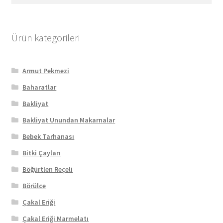
Ürün kategorileri
Armut Pekmezi
Baharatlar
Bakliyat
Bakliyat Unundan Makarnalar
Bebek Tarhanası
Bitki Çayları
Böğürtlen Reçeli
Börülce
Çakal Eriği
Çakal Eriği Marmelatı