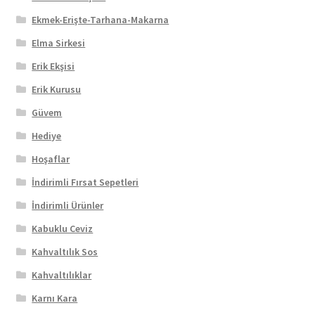
Ekmek-Erişte-Tarhana-Makarna
Elma Sirkesi
Erik Ekşisi
Erik Kurusu
Güvem
Hediye
Hoşaflar
İndirimli Fırsat Sepetleri
İndirimli Ürünler
Kabuklu Ceviz
Kahvaltılık Sos
Kahvaltılıklar
Karnı Kara