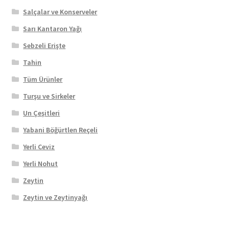
Salçalar ve Konserveler
Sarı Kantaron Yağı
Sebzeli Erişte
Tahin
Tüm Ürünler
Turşu ve Sirkeler
Un Çeşitleri
Yabani Böğürtlen Reçeli
Yerli Ceviz
Yerli Nohut
Zeytin
Zeytin ve Zeytinyağı