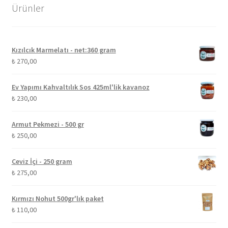
Ürünler
Kızılcık Marmelatı - net:360 gram
₺
270,00
Ev Yapımı Kahvaltılık Sos 425ml'lik kavanoz
₺
230,00
Armut Pekmezi - 500 gr
₺
250,00
Ceviz İçi - 250 gram
₺
275,00
Kırmızı Nohut 500gr'lık paket
₺
110,00