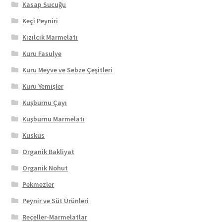
Kasap Sucuğu
Keçi Peyniri
Kızılcık Marmelatı
Kuru Fasulye
Kuru Meyve ve Sebze Çeşitleri
Kuru Yemişler
Kuşburnu Çayı
Kuşburnu Marmelatı
Kuskus
Organik Bakliyat
Organik Nohut
Pekmezler
Peynir ve Süt Ürünleri
Reçeller-Marmelatlar