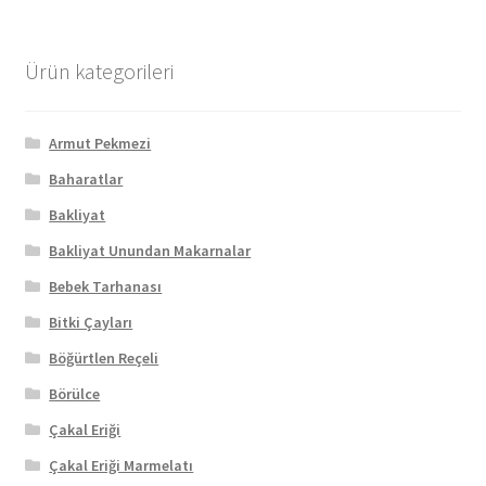
Ürün kategorileri
Armut Pekmezi
Baharatlar
Bakliyat
Bakliyat Unundan Makarnalar
Bebek Tarhanası
Bitki Çayları
Böğürtlen Reçeli
Börülce
Çakal Eriği
Çakal Eriği Marmelatı