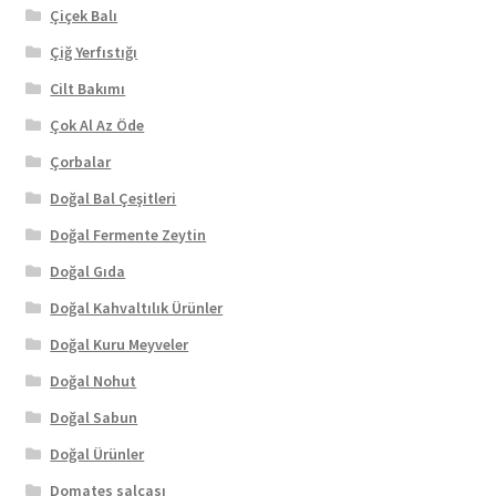
Çiçek Balı
Çiğ Yerfıstığı
Cilt Bakımı
Çok Al Az Öde
Çorbalar
Doğal Bal Çeşitleri
Doğal Fermente Zeytin
Doğal Gıda
Doğal Kahvaltılık Ürünler
Doğal Kuru Meyveler
Doğal Nohut
Doğal Sabun
Doğal Ürünler
Domates salçası