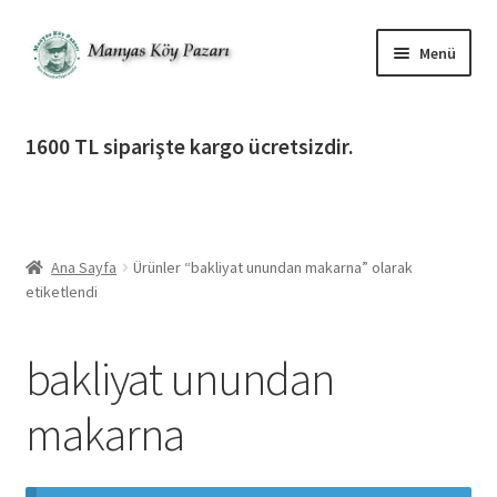
Dolaşıma
İçeriğe
Menü
geç
geç
Alt
Ürün Katagorileri
menüy
1600 TL siparişte kargo ücretsizdir.
genişlet
Alt
Manyas Köy Pazarı
menüy
genişlet
Alt
Bilgilendirme
menüy
Ana Sayfa
Ürünler “bakliyat unundan makarna” olarak
genişlet
Alt
Giriş Yap / Üye Ol
etiketlendi
menüy
genişlet
İletişim
bakliyat unundan
makarna