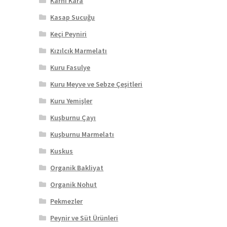
Karnı Kara
Kasap Sucuğu
Keçi Peyniri
Kızılcık Marmelatı
Kuru Fasulye
Kuru Meyve ve Sebze Çeşitleri
Kuru Yemişler
Kuşburnu Çayı
Kuşburnu Marmelatı
Kuskus
Organik Bakliyat
Organik Nohut
Pekmezler
Peynir ve Süt Ürünleri