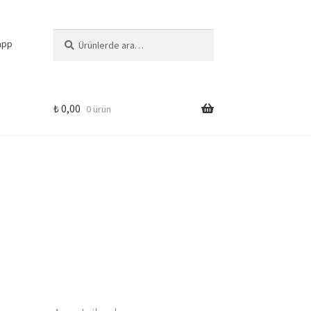
Ara:
Ara
app
₺
0,00
0 ürün