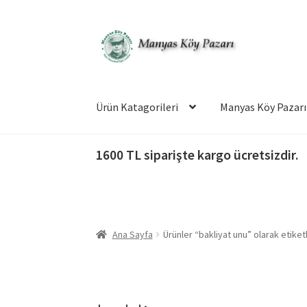
Dolaşıma
İçeriğe
geç
geç
Ürün Katagorileri
Manyas Köy Pazarı
1600 TL siparişte kargo ücretsizdir.
Ana Sayfa
Ürünler “bakliyat unu” olarak etiket