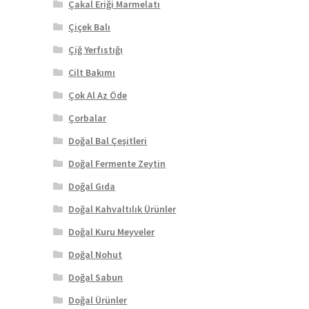
Çakal Eriği Marmelatı
Çiçek Balı
Çiğ Yerfıstığı
Cilt Bakımı
Çok Al Az Öde
Çorbalar
Doğal Bal Çeşitleri
Doğal Fermente Zeytin
Doğal Gıda
Doğal Kahvaltılık Ürünler
Doğal Kuru Meyveler
Doğal Nohut
Doğal Sabun
Doğal Ürünler